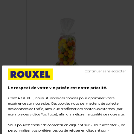
Continuer sans accepter
Le respect de votre vie privée est notre priorité.
Sachet plat fond soudé 12 x 24 cm polypro 30µ
Chez ROUXEL, nous utilisons des cookies pour optimiser votre
- Sachet confiserie - Sachet bonbons - Lot de
expérience sur notre site. Ces cookies nous permettent de collecter
des données de trafic, ainsi que d'afficher des contenus externes (par
200
exemple des vidéos YouTube), afin d'améliorer la qualité de notre site.
Code :
204045
Vous pouvez choisir de consentir en cliquant sur « Tout accepter », de
personnaliser vos préférences ou de refuser en cliquant sur «
Couleur : Transparent