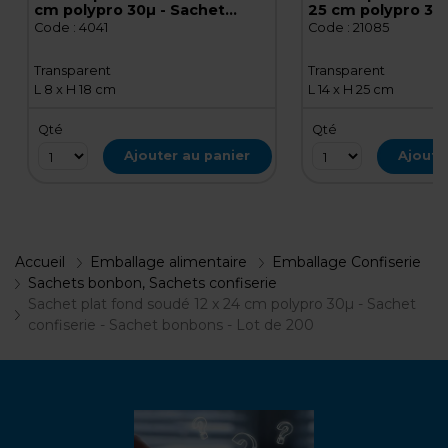
cm polypro 30µ - Sachet
25 cm polypro 30µ
confiserie - Sachet bonbons -
confiserie - Sach
Code :
4041
Code :
21085
Lot de 200
Lot de 1000
Transparent
Transparent
L 8 x H 18 cm
L 14 x H 25 cm
Qté
Qté
Ajouter au panier
Ajoute
Accueil
Emballage alimentaire
Emballage Confiserie
Sachets bonbon, Sachets confiserie
Sachet plat fond soudé 12 x 24 cm polypro 30µ - Sachet
confiserie - Sachet bonbons - Lot de 200