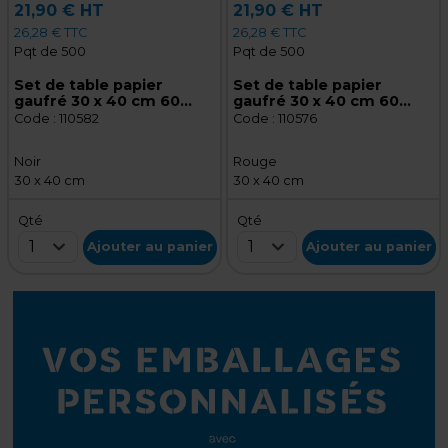
21,90 € HT
21,90 € HT
26,28 € TTC
26,28 € TTC
Pqt de 500
Pqt de 500
Set de table papier
Set de table papier
gaufré 30 x 40 cm 60
gaufré 30 x 40 cm 60
g/m² - Noir - Lot de 500
g/m² - Rouge - Lot de 500
Code :
110582
Code :
110576
Noir
Rouge
30 x 40 cm
30 x 40 cm
Qté
Qté
1
1
Ajouter au panier
Ajouter au panier