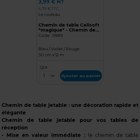
3,99 € HT
4,79 € TTC
Le rouleau
Chemin de table Celisoft
"magique" - Chemin de
table rétro - Rouleau de
Code :
9885
30 cm x 12 m
Bleu / Violet / Rouge
30 cm x 12 m
Qté
1
Ajouter au panier
Chemin de table jetable : une décoration rapide et
élégante
Chemin de table jetable pour vos tables de
réception
- Mise en valeur immédiate :
le chemin de table