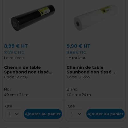
8,99 € HT
9,90 € HT
10,79 € TTC
11,88 € TTC
Le rouleau
Le rouleau
Chemin de table
Chemin de table
Spunbond non tissé
Spunbond non tissé
prédécoupé - Tête à tête
prédécoupé - Tête à tête
Code :
23556
Code :
23555
prédécoupé - Noir -
prédécoupé - Blanc -
Rouleau de 40 cm x 24 m
Rouleau de 40 cm x 24 m
Noir
Blanc
40 cm x 24 m
40 cm x 24 m
Qté
Qté
1
1
Ajouter au panier
Ajouter au panier