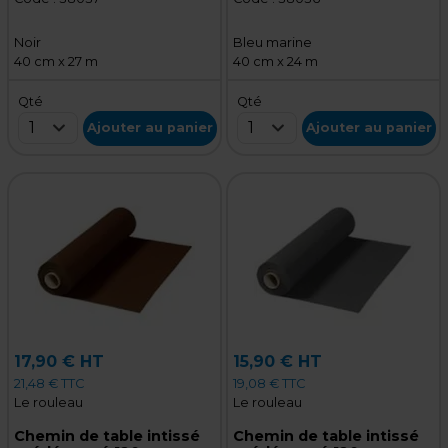
prédécoupé - Noir -
prédécoupé - Bleu
Rouleau de 40 cm x 27 m
marine - Rouleau de 40
Noir
Bleu marine
cm x 24 m
40 cm x 27 m
40 cm x 24 m
Qté
Qté
1
1
Ajouter au panier
Ajouter au panier
17,90 € HT
15,90 € HT
21,48 € TTC
19,08 € TTC
Le rouleau
Le rouleau
Chemin de table intissé
Chemin de table intissé