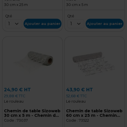
30 cm x 25 m
30 cm x 5 m
Qté
Qté
1
1
Ajouter au panier
Ajouter au panier
24,90 € HT
43,90 € HT
29,88 € TTC
52,68 € TTC
Le rouleau
Le rouleau
Chemin de table Sizoweb
Chemin de table Sizoweb
30 cm x 5 m - Chemin de
60 cm x 25 m - Chemin
table intissé - Argent
de table intissé - Argent
Code :
73037
Code :
73522