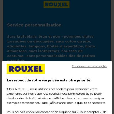
Service personnalisation
Sacs kraft blanc, brun et noir - poignées plates,
torsadées ou découpées, sacs coton ou jute,
étiquettes, tampons, boites d’expédition, boite
aimantées, sacs isothermes, housses de
costume...sont personnalisables dès de petites
quantités.
Continuer sans accepter
Demander un devis
Le respect de votre vie privée est notre priorité.
Chez ROUXEL, nous utilisons des cookies pour optimiser votre
expérience sur notre site. Ces cookies nous permettent de collecter
des données de trafic, ainsi que d'afficher des contenus externes (par
exemple des vidéos YouTube), afin d'améliorer la qualité de notre site.
Vous pouvez choisir de consentir en cliquant sur « Tout accepter », de