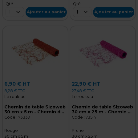
Qté
Qté
1
1
Ajouter au panier
Ajouter au panier
6,90 € HT
22,90 € HT
8,28 € TTC
27,48 € TTC
Le rouleau
Le rouleau
Chemin de table Sizoweb
Chemin de table Sizoweb
30 cm x 5 m - Chemin de
30 cm x 25 m - Chemin de
table intissé - Rouge
table intissé - Prune
Code :
73339
Code :
73514
Rouge
Prune
30 cm x 5 m
30 cm x 25 m