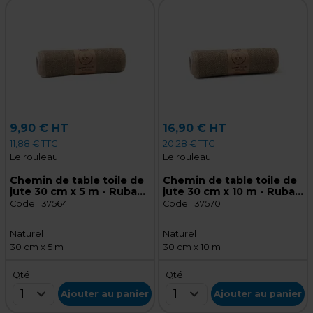
9,90 € HT
16,90 € HT
11,88 € TTC
20,28 € TTC
Le rouleau
Le rouleau
Chemin de table toile de
Chemin de table toile de
jute 30 cm x 5 m - Ruban
jute 30 cm x 10 m - Ruban
de jute - Naturel
de jute - Naturel
Code :
37564
Code :
37570
Naturel
Naturel
30 cm x 5 m
30 cm x 10 m
Qté
Qté
1
1
Ajouter au panier
Ajouter au panier