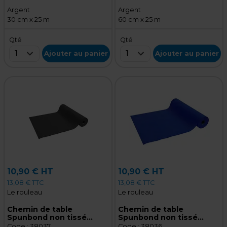
Argent
Argent
30 cm x 25 m
60 cm x 25 m
Qté
Qté
1
1
Ajouter au panier
Ajouter au panier
10,90 € HT
10,90 € HT
13,08 € TTC
13,08 € TTC
Le rouleau
Le rouleau
Chemin de table
Chemin de table
Spunbond non tissé
Spunbond non tissé
prédécoupé - Tête à tête
prédécoupé - Tête à tête
Code :
38037
Code :
38036