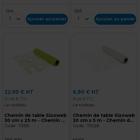
Qté
Qté
1
1
Ajouter au panier
Ajouter au panier
22,90 € HT
6,90 € HT
27,48 € TTC
8,28 € TTC
Le rouleau
Le rouleau
Chemin de table Sizoweb
Chemin de table Sizoweb
30 cm x 25 m - Chemin de
30 cm x 5 m - Chemin de
table intissé - Vert anis
table intissé - Ivoire
Code :
73516
Code :
73028
Vert anis
Ivoire