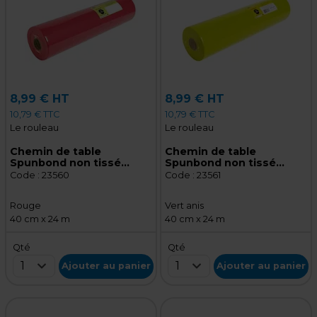
8,99 € HT
8,99 € HT
10,79 € TTC
10,79 € TTC
Le rouleau
Le rouleau
Chemin de table
Chemin de table
Spunbond non tissé
Spunbond non tissé
prédécoupé - Tête à tête
prédécoupé - Tête à tête
Code :
23560
Code :
23561
prédécoupé - Rouge -
prédécoupé - Vert anis -
Rouleau de 40 cm x 24 m
Rouleau de 40 cm x 24 m
Rouge
Vert anis
40 cm x 24 m
40 cm x 24 m
Qté
Qté
1
1
Ajouter au panier
Ajouter au panier