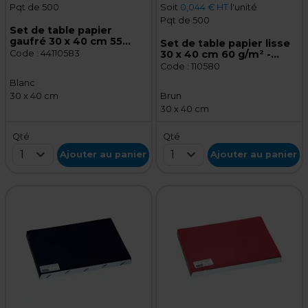
Pqt de 500
Soit
0,044 € HT
l'unité
Pqt de 500
Set de table papier
gaufré 30 x 40 cm 55
Set de table papier lisse
g/m² - Blanc mat - Lot de
Code :
44110583
30 x 40 cm 60 g/m² -
500
Brun naturel - Lot de 500
Code :
110580
Blanc
30 x 40 cm
Brun
30 x 40 cm
Qté
Qté
1
1
Ajouter au panier
Ajouter au panier