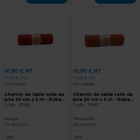
10,90 € HT
10,90 € HT
13,08 € TTC
13,08 € TTC
Le rouleau
Le rouleau
Chemin de table toile de
Chemin de table toile de
jute 30 cm x 5 m - Ruban
jute 30 cm x 5 m - Ruban
de jute - Rouge
de jute - Terracotta
Code :
37565
Code :
37567
Rouge
Terracotta
30 cm x 5 m
30 cm x 5 m
Qté
Qté