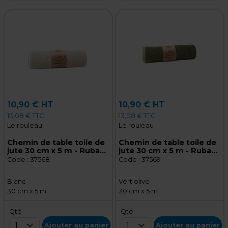
10,90 € HT
10,90 € HT
13,08 € TTC
13,08 € TTC
Le rouleau
Le rouleau
Chemin de table toile de
Chemin de table toile de
jute 30 cm x 5 m - Ruban
jute 30 cm x 5 m - Ruban
de jute - Blanc
de jute - Vert olive
Code :
37568
Code :
37569
Blanc
Vert olive
30 cm x 5 m
30 cm x 5 m
Qté
Qté
1
1
Ajouter au panier
Ajouter au panier