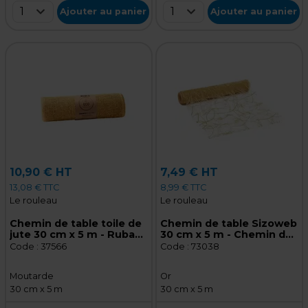
1
1
Ajouter au panier
Ajouter au panier
10,90 € HT
7,49 € HT
13,08 € TTC
8,99 € TTC
Le rouleau
Le rouleau
Chemin de table toile de
Chemin de table Sizoweb
jute 30 cm x 5 m - Ruban
30 cm x 5 m - Chemin de
de jute - Moutarde
table intissé - Or
Code :
37566
Code :
73038
Moutarde
Or
30 cm x 5 m
30 cm x 5 m