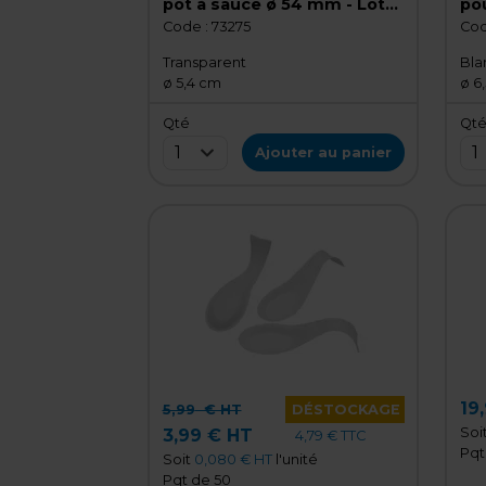
pot à sauce ø 54 mm - Lot
po
de 15
Lot
Code :
73275
Cod
Transparent
Bla
ø 5,4 cm
ø 6
Qté
Qt
1
1
Ajouter au panier
19
5,99
€ HT
DÉSTOCKAGE
Soi
3,99 € HT
4,79 € TTC
Pqt
Soit
0,080 € HT
l'unité
Pqt de 50