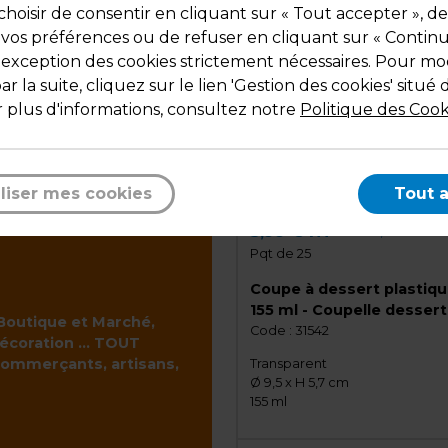
hoisir de consentir en cliquant sur « Tout accepter », de
 vos préférences ou de refuser en cliquant sur « Contin
l'exception des cookies strictement nécessaires. Pour mod
r la suite, cliquez sur le lien 'Gestion des cookies' situé 
 plus d'informations, consultez notre
Politique des Cook
liser mes cookies
Tout 
3,99 € HT
4,79 € TTC
Pqt de 25
Coupe à dessert plastiq
155 ml - Coupelle dessert
 Boutique et Marché,
Lot de 25
Code :
31542
écoration ... TOUT
commerçants, artisans,
Transparent
Ø 9,5 x H 5,7 cm
155 ml