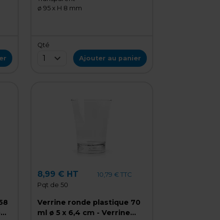
ø 95 x H 8 mm
Qté
1
er
Ajouter au panier
8,99 € HT
10,79 € TTC
Pqt de 50
58
Verrine ronde plastique 70
e
ml ø 5 x 6,4 cm - Verrine