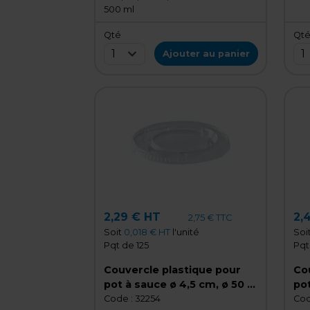
500 ml
Qté
Qt
1
1
Ajouter au panier
2,29 € HT
2,
2,75 € TTC
Soit
0,018 € HT
l'unité
Soi
Pqt de 125
Pqt
Couvercle plastique pour
Co
pot à sauce ø 4,5 cm, ø 50 x
pot
H 5 mm - Lot de 125
mm
Code :
32254
Cod