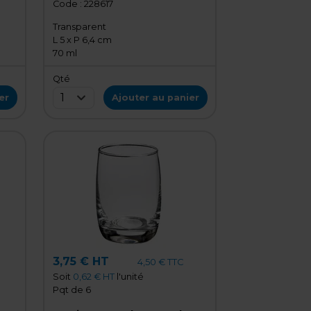
transparente - Verrine
Code :
228617
jetable - Lot de 50
Transparent
L 5 x P 6,4 cm
70 ml
Qté
1
er
Ajouter au panier
3,75 € HT
4,50 € TTC
Soit
0,62 € HT
l'unité
Pqt de 6