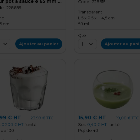
ur pot à sauce ø 65 mm -
pyrmaide - Verrine
Code :
228615
 de 50
e :
228689
transparente - Lot de 50
Transparent
nc
L 5 x P 5 x H 4,5 cm
,5 cm
58 ml
é
Qté
1
Ajouter au panier
Ajouter au pani
,99 € HT
15,90 € HT
23,99 € TTC
19,08 € TTC
t
0,200 € HT
l'unité
Soit
0,40 € HT
l'unité
 de 100
Pqt de 40