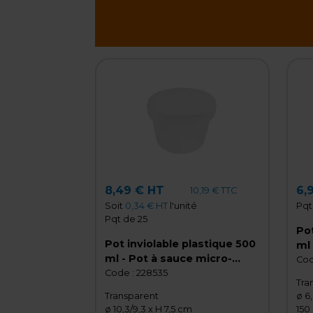
8,49 € HT
6,
10,19 € TTC
Soit
0,34 € HT
l'unité
Pqt
Pqt de 25
Pot
Pot inviolable plastique 500
ml 
ml - Pot à sauce micro-
ond
Cod
ondable - Lot de 25
Code :
228535
Tra
Transparent
ø 6
ø 10,3/9,3 x H 7,5 cm
150