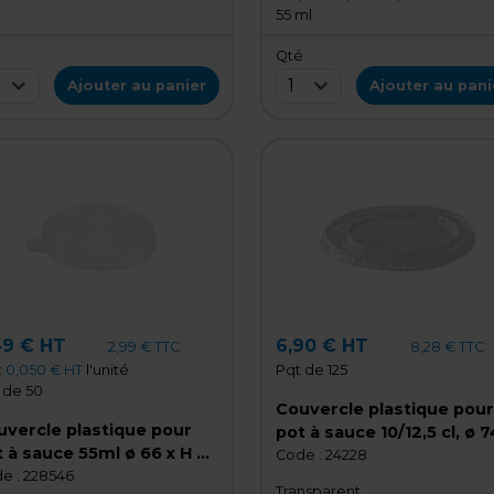
55 ml
é
Qté
1
Ajouter au panier
Ajouter au pani
49 € HT
6,90 € HT
2,99 € TTC
8,28 € TTC
t
0,050 € HT
l'unité
Pqt de 125
 de 50
Couvercle plastique pour
uvercle plastique pour
pot à sauce 10/12,5 cl, ø 7
 à sauce 55ml ø 66 x H 6
x H 5 mm - Lot de 125
Code :
24228
 - Lot de 50
e :
228546
Transparent