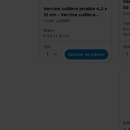
Ver
50 
Verrine cuillère jetable 4,2 x
- M
Cod
12 cm - Verrine cuillère
jet
chinoise - Mini verrine - Lot
Code :
228587
Tra
de 50
ø 4
Blanc
50 
P 4,2 x L 12 cm
Qté
Qt
1
1
Ajouter au panier
5,9
4,