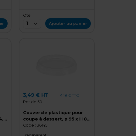
Qté
1
er
Ajouter au panier
3,49 € HT
4,19 € TTC
Pqt de 50
Couvercle plastique pour
4,4
coupe à dessert, ø 95 x H 8
mm - Lot de 50
Code :
36145
Transparent