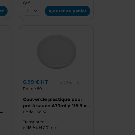
Qté
1
er
Ajouter au panier
6,99 € HT
8,39 € TTC
Pqt de 50
Couvercle plastique pour
pot à sauce 473ml ø 118,9 x
H 0,7 mm - Lot de 50
Code :
36157
 50
Transparent
ø 118,9 x H 0,7 mm