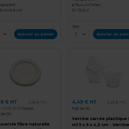
nsparent
ø 74,4 x H 5 mm
,6 x H 0,6 cm
10 / 12,5 cl
é
Qté
1
Ajouter au panier
Ajouter au pani
49 € HT
4,49 € HT
2,99 € TTC
5,39 € TTC
t
0,050 € HT
l'unité
Pqt de 50
 de 50
Verrine carrée plastique 
vercle fibre naturelle
ml 5 x 5 x 4,5 cm - Verrin