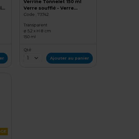
Verrine Tonnelet 150 ml
ini-
Verre soufflé - Verre
Tonnelet - Lot de 6
Code :
73742
Transparent
ø 5,2 x H 8 cm
150 ml
Qté
1
er
Ajouter au panier
AGE