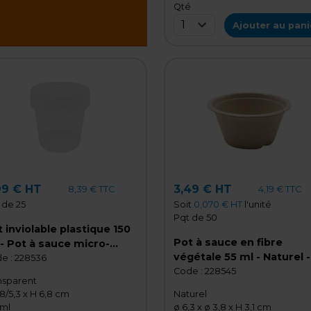
Qté
1
Ajouter au pani
99 € HT
3,49 € HT
8,39 € TTC
4,19 € TTC
 de 25
Soit
0,070 € HT
l'unité
Pqt de 50
 inviolable plastique 150
Pot à sauce en fibre
- Pot à sauce micro-
végétale 55 ml - Naturel -
able - Lot de 25
e :
228536
Coupelle jetable - Lot de
Code :
228545
nsparent
,8/5,3 x H 6,8 cm
Naturel
 ml
ø 6,3 x ø 3,8 x H 3,1 cm