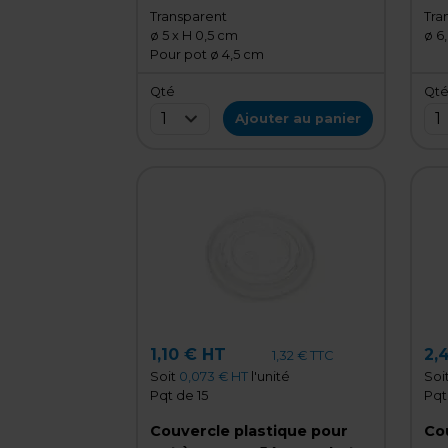
Transparent
Tra
ø 5 x H 0,5 cm
ø 6
Pour pot ø 4,5 cm
Qté
Qt
1
1
Ajouter au panier
1,10 € HT
2,
1,32 € TTC
Soit
0,073 € HT
l'unité
Soi
Pqt de 15
Pqt
Couvercle plastique pour
Cou