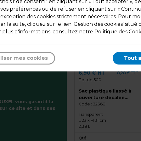
hoisir de consentir en cliquant sur « Tout accepter », de
 vos préférences ou de refuser en cliquant sur « Contin
l'exception des cookies strictement nécessaires. Pour mod
r la suite, cliquez sur le lien 'Gestion des cookies' situé 
 plus d'informations, consultez notre
Politique des Cook
liser mes cookies
Tout 
6,90 € HT
8,28 € TTC
Pqt de 500
Sac plastique liassé à
ouverture décalée
UXEL vous garantit la
transparent 2,38L 23 x 3
Code :
32368
sur ce site et dans ses
PE 21µ - Lot de 500
Transparent
L 23 x H 31 cm
2,38 L
Qté