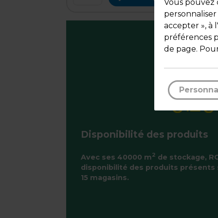
Vous pouvez c
personnaliser
accepter », à 
préférences pa
de page. Pour
Personna
Disponibilité des produits
2
Avec ses 40000 m
de stockage, RO
disponibilité des produits présents 
15 magasins.