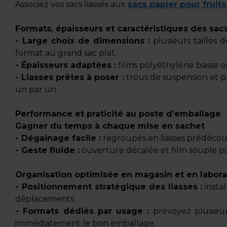
Associez vos sacs liassés aux
sacs papier pour fruit
Formats, épaisseurs et caractéristiques des sacs
- Large choix de dimensions :
plusieurs tailles d
format au grand sac plat.
- Épaisseurs adaptées :
films polyéthylène basse ou
- Liasses prêtes à poser :
trous de suspension et p
un par un.
Performance et praticité au poste d’emballage
Gagner du temps à chaque mise en sachet
- Dégainage facile :
regroupés en liasses prédécoup
- Geste fluide :
ouverture décalée et film souple pou
Organisation optimisée en magasin et en labora
- Positionnement stratégique des liasses :
instal
déplacements.
- Formats dédiés par usage :
prévoyez plusieurs
immédiatement le bon emballage.