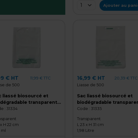
1
Ajouter au pani
99 € HT
16,99 € HT
11,99 € TTC
20,39 € TTC
sse de 500
Liasse de 500
 liassé biosourcé et
Sac liassé biosourcé et
odégradable transparent
biodégradable transpare
x 22 cm 13 µ - Liasse de
23 x 31 cm 13 µ - Liasse d
e :
31334
Code :
31335
0 sacs
500 sacs
nsparent
Transparent
 x H 22 cm
L 23 x H 31 cm
 ml
1,98 Litre