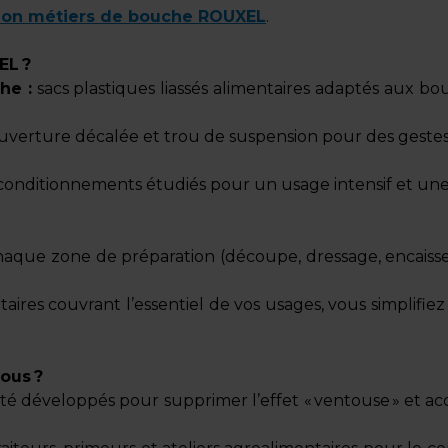
tion métiers de bouche ROUXEL
.
EL ?
he :
sacs plastiques liassés alimentaires adaptés aux bou
erture décalée et trou de suspension pour des gestes pl
 conditionnements étudiés pour un usage intensif et une
s à chaque zone de préparation (découpe, dressage, enca
taires couvrant l’essentiel de vos usages, vous simplifi
vous ?
été développés pour supprimer l’effet « ventouse » et a