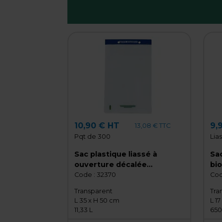
10,90 € HT
9,
13,08 € TTC
Pqt de 300
Lia
Sac plastique liassé à
Sac
ouverture décalée
bi
transparent 11,33L 35 x 50
17 
Code :
32370
Cod
cm PE 21µ - Lot de 300
50
Transparent
Tra
L 35 x H 50 cm
L 17
11,33 L
650