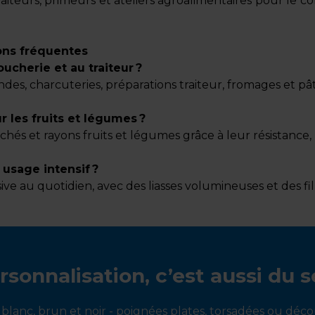
aiteurs, primeurs et ateliers agroalimentaires pour le co
ions fréquentes
oucherie et au traiteur ?
ndes, charcuteries, préparations traiteur, fromages et pât
r les fruits et légumes ?
chés et rayons fruits et légumes grâce à leur résistance,
 usage intensif ?
ive au quotidien, avec des liasses volumineuses et des fil
rsonnalisation, c’est aussi du s
 blanc, brun et noir - poignées plates, torsadées ou déc