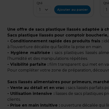
Qté
Qt
1
1
Ajouter au panier
Une offre de sacs plastique liassés adaptée à 
Sacs plastique liassés pour comptoir boucherie,
- Conditionnement rapide des produits frais :
idé
à l’ouverture décalée qui facilite la prise en main.
- Hygiène maîtrisée :
sacs plastiques liassés alim
l’humidité et des manipulations répétées.
- Visibilité parfaite :
film transparent qui met en va
Pour compléter votre zone de préparation, découvr
Sacs liassés alimentaires pour primeurs, marchés
- Vente au détail et en vrac :
sacs liassés parfaits 
- Utilisation intensive :
liasses de sacs plastiques 
clients.
- Prise en main intuitive :
ouverture décalée qui li