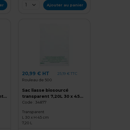
1
er
Ajouter au panier
20,99 € HT
25,19 € TTC
Rouleau de 500
Sac liasse biosourcé
nt
transparent 7,20L 30 x 45
e
cm biosourcé 12µ - Rouleau
Code :
34877
de 500
Transparent
L 30 x H 45 cm
7,20 L