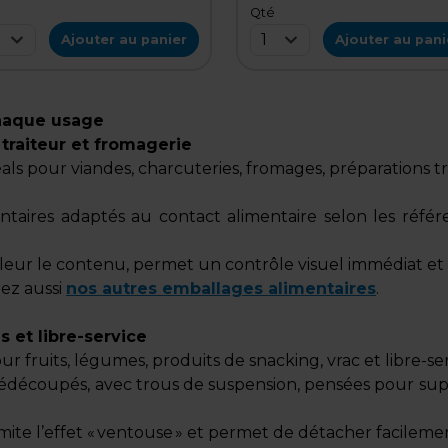
é
Qté
1
Ajouter au panier
Ajouter au pani
chaque usage
 traiteur et fromagerie
als pour viandes, charcuteries, fromages, préparations tra
entaires adaptés au contact alimentaire selon les référ
leur le contenu, permet un contrôle visuel immédiat et 
ez aussi
nos autres emballages alimentaires
.
 et libre-service
pour fruits, légumes, produits de snacking, vrac et libre-
prédécoupés, avec trous de suspension, pensées pour sup
mite l’effet « ventouse » et permet de détacher facilem