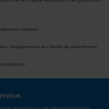
nditionnement rapide des produits frais, grâce à leur
isseries en comptoir.
 leur transparence et leur facilité de détachement.
ms résistants.
ervice.
oupées, sacs coton ou jute, étiquettes, tampons,