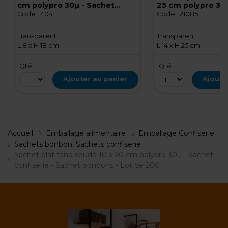
cm polypro 30µ - Sachet
25 cm polypro 30µ
confiserie - Sachet bonbons -
confiserie - Sach
Code :
4041
Code :
21085
Lot de 200
Lot de 1000
Transparent
Transparent
L 8 x H 18 cm
L 14 x H 25 cm
Qté
Qté
Ajouter au panier
Ajoute
Accueil
Emballage alimentaire
Emballage Confiserie
Sachets bonbon, Sachets confiserie
Sachet plat fond soudé 10 x 20 cm polypro 30µ - Sachet
confiserie - Sachet bonbons - Lot de 200