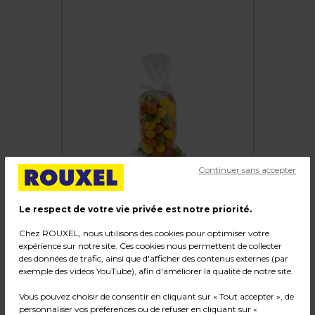
Continuer sans accepter
Le respect de votre vie privée est notre priorité.
Sachet plat fond soudé 10 x 20 cm polypro 30µ
Chez ROUXEL, nous utilisons des cookies pour optimiser votre
- Sachet confiserie - Sachet bonbons - Lot de
expérience sur notre site. Ces cookies nous permettent de collecter
des données de trafic, ainsi que d'afficher des contenus externes (par
200
exemple des vidéos YouTube), afin d'améliorer la qualité de notre site.
Code :
204044
Vous pouvez choisir de consentir en cliquant sur « Tout accepter », de
personnaliser vos préférences ou de refuser en cliquant sur «
Couleur : Transparent