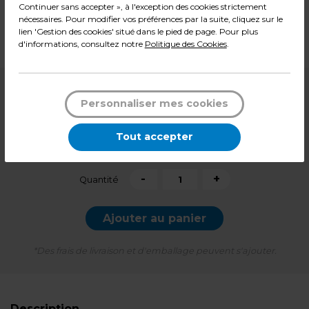
Continuer sans accepter », à l'exception des cookies strictement
Matière : Polypropylène
nécessaires. Pour modifier vos préférences par la suite, cliquez sur le
Dimensions : L 10 x H 20 cm
lien 'Gestion des cookies' situé dans le pied de page. Pour plus
Poids : 0,27 kg
d'informations, consultez notre
Politique des Cookies
.
7,99
€ HT
Personnaliser mes cookies
9,59
€ TTC*
Tout accepter
Pqt de 200
-
+
Quantité
Ajouter au panier
*Des frais de livraison et d'emballage peuvent s'ajouter.
Description