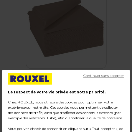
Continuer sans accepter
Le respect de votre vie privée est notre priorité.
Serviette Celisoft non tissée 40 x 40 cm -
Serviette jetable - Serviette de table papier -
Chez ROUXEL, nous utilisons des cookies pour optimiser votre
expérience sur notre site. Ces cookies nous permettent de collecter
Argile - Paquet de 50
des données de trafic, ainsi que d'afficher des contenus externes (par
exemple des vidéos YouTube), afin d'améliorer la qualité de notre site.
Code :
110528
Vous pouvez choisir de consentir en cliquant sur « Tout accepter », de
Couleur : Argile