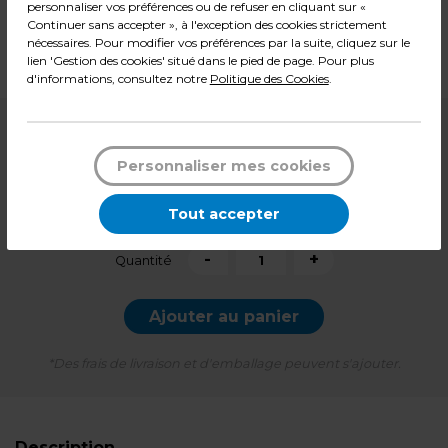
personnaliser vos préférences ou de refuser en cliquant sur «
Matière : Celisoft 60 g/m²
Continuer sans accepter », à l'exception des cookies strictement
Dimensions : 40 x 40 cm
nécessaires. Pour modifier vos préférences par la suite, cliquez sur le
Poids : 0,49 kg
lien 'Gestion des cookies' situé dans le pied de page. Pour plus
d'informations, consultez notre
Politique des Cookies
.
11,99
€ HT
Soit
0,24 € HT
l'unité
Personnaliser mes cookies
14,39
€ TTC*
Tout accepter
Pqt de 50
-
+
Quantité
Ajouter au panier
*Des frais de livraison et d'emballage peuvent s'ajouter.
Description