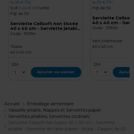
14,39 € TTC
14,39 € TTC
Soit
0,24 € HT
l'unité
Pqt de 50
Pqt de 50
Serviette Celisof
40 x 40 cm - Servi
Serviette Celisoft non tissée
- Serviette de tab
40 x 40 cm - Serviette jetable
Code :
37909
Vert chartreuse -
- Serviette de table papier -
Code :
110594
50
Titane - Paquet de 50
Vert chartreuse
Titane
40 x 40 cm
40 x 40 cm
Qté
Qté
Ajouter au panier
Ajoute
Accueil
Emballage alimentaire
Vaisselle jetable, Nappes et Serviettes papier
Serviettes jetables, Serviettes cocktails
Serviette Celisoft non tissée 40 x 40 cm - Serviette
jetable - Serviette de table papier - Argile - Paquet de 50