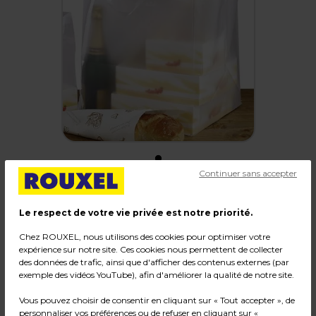
Continuer sans accepter
Sac translucide poignées souples 37 x 34 x 40
Le respect de votre vie privée est notre priorité.
cm polyéthylène - Sac traiteur - Lot de 20
Chez ROUXEL, nous utilisons des cookies pour optimiser votre
expérience sur notre site. Ces cookies nous permettent de collecter
Code :
1869
des données de trafic, ainsi que d'afficher des contenus externes (par
Couleur : Translucide
exemple des vidéos YouTube), afin d'améliorer la qualité de notre site.
Matière : PEHD 70 microns
Vous pouvez choisir de consentir en cliquant sur « Tout accepter », de
Dimensions : 37 x 34 x 40 cm
personnaliser vos préférences ou de refuser en cliquant sur «