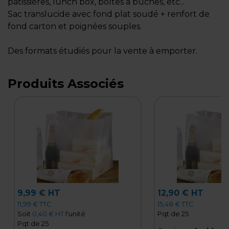
pâtissières, lunch box, boîtes à bûches, etc...
Sac translucide avec fond plat soudé + renfort de
fond carton et poignées souples.
Des formats étudiés pour la vente à emporter.
Produits Associés
9,99 € HT
12,90 € HT
11,99 € TTC
15,48 € TTC
Soit
0,40 € HT
l'unité
Pqt de 25
Pqt de 25