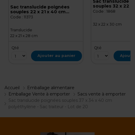
Sac translucide p
souples 32 x 22 x
Sac translucide poignées
polyéthylène - Sac
souples 22 x 21 x 40 cm
Code :
1868
Lot de 25
polyéthylène - Sac traiteur -
Code :
11373
Lot de 25
32 x 22 x 30 cm
Translucide
22 x 21 x 28 cm
Qté
Qté
Ajouter au panier
Ajoute
Accueil
Emballage alimentaire
Emballage Vente à emporter
Sacs vente à emporter
Sac translucide poignées souples 37 x 34 x 40 cm
polyéthylène - Sac traiteur - Lot de 20