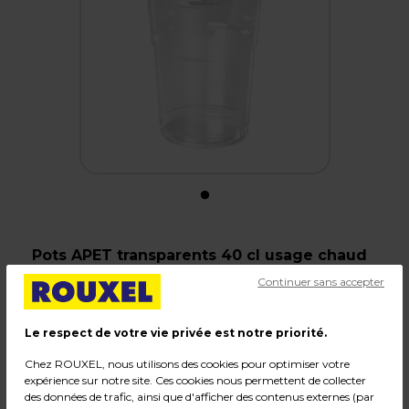
Pots APET transparents 40 cl usage chaud
froid
Continuer sans accepter
Code :
38946
Le respect de votre vie privée est notre priorité.
Couleur : Transparent
Matière : Polyéthylène
Chez ROUXEL, nous utilisons des cookies pour optimiser votre
Dimensions : P 9,5 x H 12,4 cm
expérience sur notre site. Ces cookies nous permettent de collecter
des données de trafic, ainsi que d'afficher des contenus externes (par
Poids : 0,58 kg