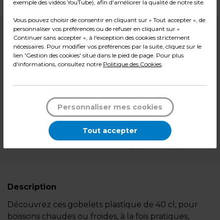
exemple des vidéos YouTube), afin d'améliorer la qualité de notre site.
Vous pouvez choisir de consentir en cliquant sur « Tout accepter », de
personnaliser vos préférences ou de refuser en cliquant sur «
6,99
€ HT
Continuer sans accepter », à l'exception des cookies strictement
nécessaires. Pour modifier vos préférences par la suite, cliquez sur le
lien 'Gestion des cookies' situé dans le pied de page. Pour plus
8,39
€ TTC*
d'informations, consultez notre
Politique des Cookies
.
Pqt de 50
-
+
Quantité
Personnaliser mes cookies
Ajouter au panier
Tout accepter
*Des frais de livraison et d'emballage peuvent s'ajouter.
Description
Découvrez ces gobelets plastique de 40 cl, pour
boissons chaudes ou froides, à la fois pratiques,