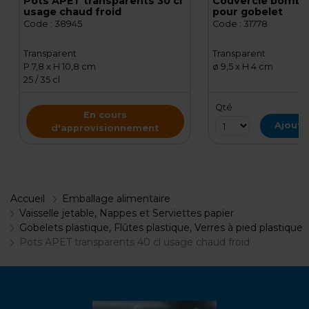
Pots APET transparents 30 cl
Couvercle bombé 
usage chaud froid
pour gobelet
Code :
38945
Code :
31778
Transparent
Transparent
P 7,8 x H 10,8 cm
ø 9,5 x H 4 cm
25 / 35 cl
Qté
En cours
Ajoute
d'approvisionnement
Accueil
Emballage alimentaire
Vaisselle jetable, Nappes et Serviettes papier
Gobelets plastique, Flûtes plastique, Verres à pied plastique
Pots APET transparents 40 cl usage chaud froid