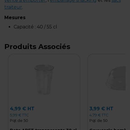
vente à emporter
, l'
emballage snacking
et les
sacs
traiteur
.
Mesures
Capacité :
40 / 55 cl
Produits Associés
4,99 € HT
3,99 € HT
5,99 € TTC
4,79 € TTC
Pqt de 50
Pqt de 50