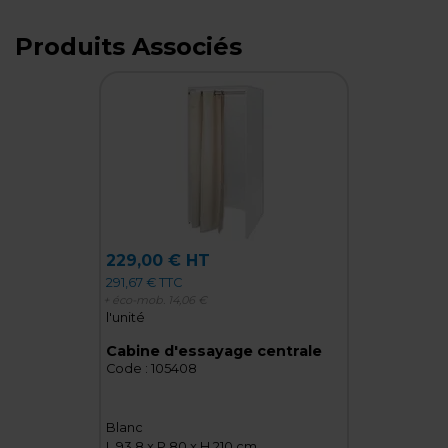
Produits Associés
229,00 € HT
291,67 € TTC
+ éco-mob.
14,06 €
l'unité
Cabine d'essayage centrale
Code :
105408
Blanc
L 93,8 x P 80 x H 210 cm