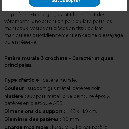
Tout accepter
accessoires sur un même support.
La patère extra large garantit le respect des
vêtements, une attention particulière pour les
manteaux, vestes ou pièces en tissu délicat
manipulées quotidiennement en cabine d'essayage
ou en réserve.
Patère murale 3 crochets – Caractéristiques
principales
Type d'article :
patère murale.
Couleur :
support gris métal, patères noir.
Matière :
support métallique peinture époxy,
patères en plastique ABS.
Dimensions du support :
L.43 x H.9 cm.
Diamètre des patères :
90 mm.
Charge maximale :
jusqu'à 10 kg par patère.