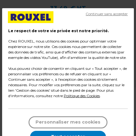
33,49
€ HT
Continuer sans accepter
40,19
€ TTC*
Le respect de votre vie privée est notre priorité.
l'unité
Chez ROUXEL, nous utilisons des cookies pour optimiser votre
-
+
Quantité
expérience sur notre site. Ces cookies nous permettent de collecter
des données de trafic, ainsi que d'afficher des contenus externes (par
exemple des vidéos YouTube), afin d'améliorer la qualité de notre site.
Ajouter au panier
Vous pouvez choisir de consentir en cliquant sur « Tout accepter », de
personnaliser vos préférences ou de refuser en cliquant sur «
*Des frais de livraison et d'emballage peuvent s'ajouter.
Continuer sans accepter », à l'exception des cookies strictement
nécessaires. Pour modifier vos préférences par la suite, cliquez sur le
lien 'Gestion des cookies' situé dans le pied de page. Pour plus
d'informations, consultez notre
Politique des Cookies
.
Description
Cette
patère murale à 3 crochets extra larges
L.43 x P.7 x H.9 cm
est composée de trois patères
Personnaliser mes cookies
extra larges et d'un petit crochet en plastique, pour
combiner accroche de vêtements et petits