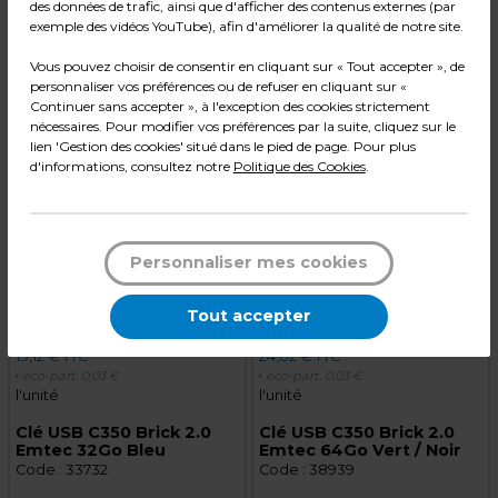
des données de trafic, ainsi que d'afficher des contenus externes (par
exemple des vidéos YouTube), afin d'améliorer la qualité de notre site.
Qté
Qté
Vous pouvez choisir de consentir en cliquant sur « Tout accepter », de
1
1
Ajouter au panier
Ajouter au panier
personnaliser vos préférences ou de refuser en cliquant sur «
Continuer sans accepter », à l'exception des cookies strictement
nécessaires. Pour modifier vos préférences par la suite, cliquez sur le
lien 'Gestion des cookies' situé dans le pied de page. Pour plus
d'informations, consultez notre
Politique des Cookies
.
Personnaliser mes cookies
Tout accepter
15,90 € HT
19,99 € HT
19,12 € TTC
24,02 € TTC
+ éco-part.
0,03 €
+ éco-part.
0,03 €
l'unité
l'unité
Clé USB C350 Brick 2.0
Clé USB C350 Brick 2.0
Emtec 32Go Bleu
Emtec 64Go Vert / Noir
Code :
33732
Code :
38939