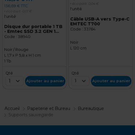
+ éco-part.
0,04 €
136,69 € TTC
l'unité
+ éco-part.
0,01 €
l'unité
Câble USB-A vers Type-C
EMTEC T700
Disque dur portable 1 TB
Code :
33764
- Emtec SSD 3.2 GEN 1
X200
Code :
38940
Noir
L 120 cm
Noir / Rouge
L 1,7 x P 5,8 x H 1 cm
1 Tb
Qté
Qté
1
1
Ajouter au panier
Ajouter au panier
Accueil
Papeterie et Bureau
Bureautique
Supports sauvegarde