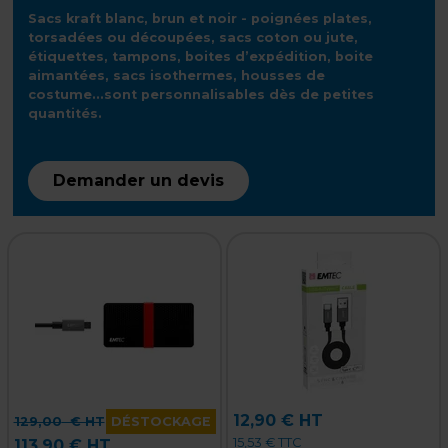
Sacs kraft blanc, brun et noir - poignées plates,
torsadées ou découpées, sacs coton ou jute,
étiquettes, tampons, boites d’expédition, boite
aimantées, sacs isothermes, housses de
costume...sont personnalisables dès de petites
quantités.
Demander un devis
12,90 € HT
129,00
€ HT
DÉSTOCKAGE
15,53 € TTC
113,90 € HT