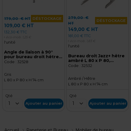
279,00
€
179,00
€ HT
DÉSTOCKAGE
DÉSTOCKAGE
HT
109,00 € HT
149,00 € HT
132,30 € TTC
181,00 € TTC
+ éco-mob.
1,25 €
+ éco-mob.
1,83 €
l'unité
l'unité
Angle de liaison à 90°
Bureau droit Jazz+ hêtre
pour bureau droit hêtre
ambré L 80 x P 80,
ambré Jazz+
Code :
32528
plateau hêtre, pieds
Code :
32532
métal
Gris
Ambré / Hêtre
L 80 x P 80 x H 74 cm
L 80 x P 80 x H 74 cm
Qté
Qté
1
1
Ajouter au panier
Ajouter au panier
Accueil
Papeterie et Bureau
Mobilier de bureau