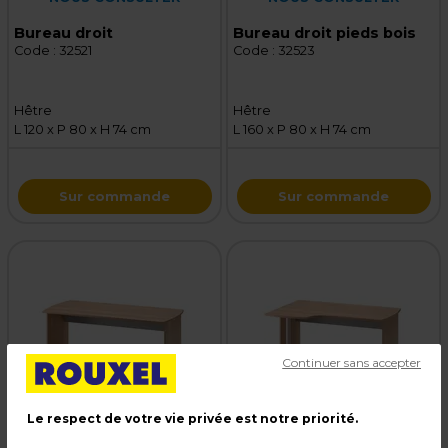
Bureau droit
Bureau droit pieds bois
Code :
32521
Code :
32523
Hêtre
Hêtre
L 120 x P 80 x H 74 cm
L 160 x P 80 x H 74 cm
Sur commande
Sur commande
Continuer sans accepter
Le respect de votre vie privée est notre priorité.
DISPONIBLE SUR
DISPONIBLE SUR