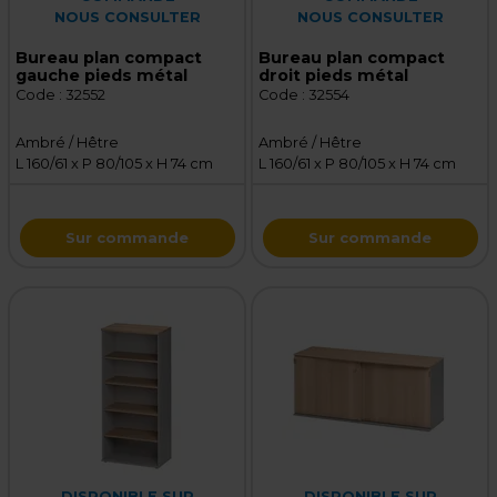
NOUS CONSULTER
NOUS CONSULTER
Bureau plan compact
Bureau plan compact
gauche pieds métal
droit pieds métal
Code :
32552
Code :
32554
Ambré / Hêtre
Ambré / Hêtre
L 160/61 x P 80/105 x H 74 cm
L 160/61 x P 80/105 x H 74 cm
Sur commande
Sur commande
DISPONIBLE SUR
DISPONIBLE SUR