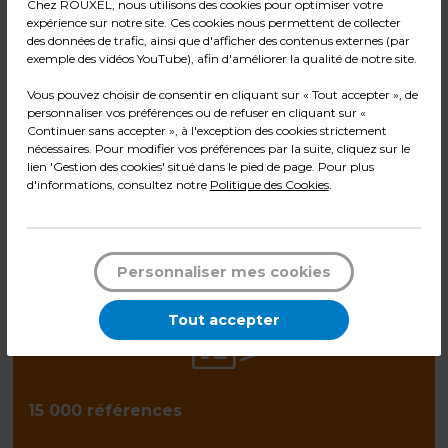
COMMANDE
COMMANDE
Chez ROUXEL, nous utilisons des cookies pour optimiser votre
NOUS CONSULTER
NOUS CONSULTER
expérience sur notre site. Ces cookies nous permettent de collecter
des données de trafic, ainsi que d'afficher des contenus externes (par
Bureau droit pieds bois
Bureau plan compact
exemple des vidéos YouTube), afin d'améliorer la qualité de notre site.
gauche pieds bois
Code :
32524
Code :
32525
Vous pouvez choisir de consentir en cliquant sur « Tout accepter », de
personnaliser vos préférences ou de refuser en cliquant sur «
Continuer sans accepter », à l'exception des cookies strictement
Hêtre
Hêtre
nécessaires. Pour modifier vos préférences par la suite, cliquez sur le
L 180 x P 80 x H 74 cm
L 160/61 x P 80/105 x H 74 cm
lien 'Gestion des cookies' situé dans le pied de page. Pour plus
d'informations, consultez notre
Politique des Cookies
.
Sur commande
Sur commande
Personnaliser mes cookies
Tout accepter
15 000 références