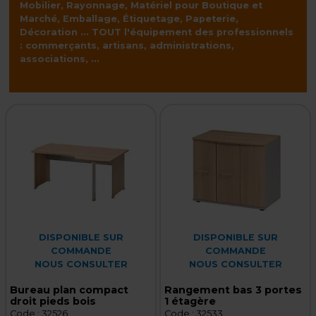
Mobilier, Rayonnage, Matériel pour Boutique et
Marché, Emballage, Étiquetage, Papeterie,
Décoration ... TOUT l'équipement des professionnels
: commerçants, artisans, administrations,
associations, ...
DISPONIBLE SUR
DISPONIBLE SUR
COMMANDE
COMMANDE
NOUS CONSULTER
NOUS CONSULTER
Bureau plan compact
Rangement bas 3 portes
droit pieds bois
1 étagère
Code :
32526
Code :
32533