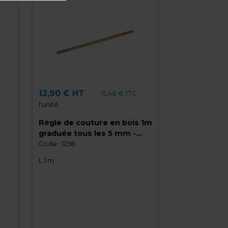
12,90 € HT
15,48 € TTC
l'unité
Règle de couture en bois 1m
graduée tous les 5 mm -
Mètre en bois
Code :
1258
L 1 m