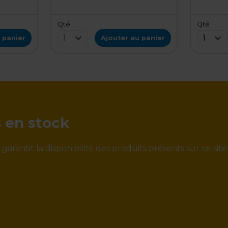
Qté
Qté
1
1
 panier
Ajouter au panier
s en stock
rantit la disponibilité des produits présents sur ce site