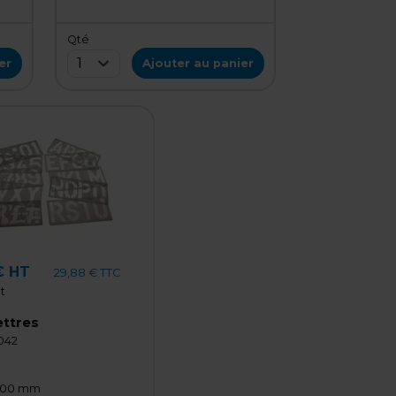
Qté
1
er
Ajouter au panier
€ HT
29,88 € TTC
t
ettres
042
100 mm