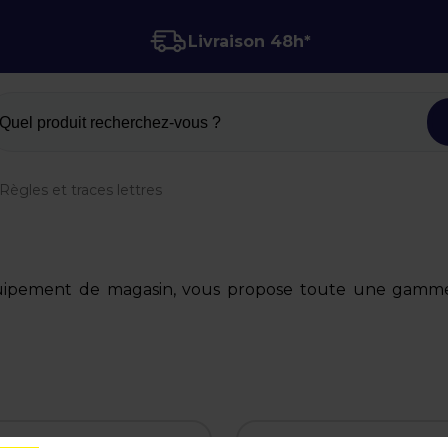
Livraison 48h*
Quel produit recherchez-vous ?
Règles et traces lettres
quipement de magasin, vous propose toute une gamme