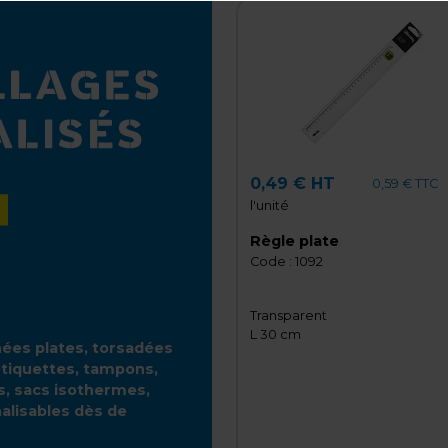
0,49 € HT
0,59 € TTC
l'unité
Règle plate
Code :
1092
Transparent
L 30 cm
gnées plates, torsadées
étiquettes, tampons,
es, sacs isothermes,
alisables dès de