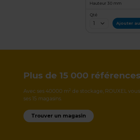
Hauteur 30 mm
Qté
1
Ajouter au
Plus de 15 000 référence
2
Avec ses 40000 m
de stockage, ROUXEL vous ga
ses 15 magasins.
Trouver un magasin