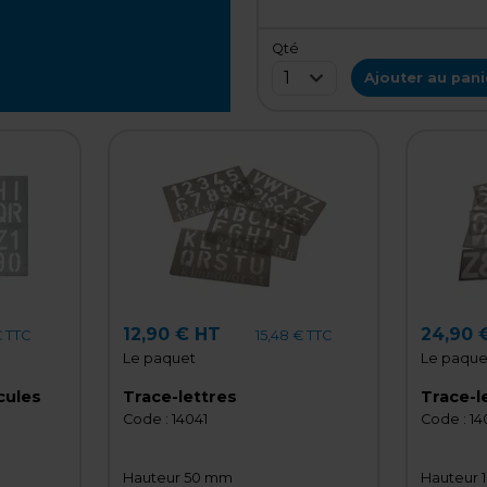
Qté
1
Ajouter au pani
12,90 € HT
24,90 
€ TTC
15,48 € TTC
Le paquet
Le paque
cules
Trace-lettres
Trace-l
Code :
14041
Code :
14
Hauteur 50 mm
Hauteur 