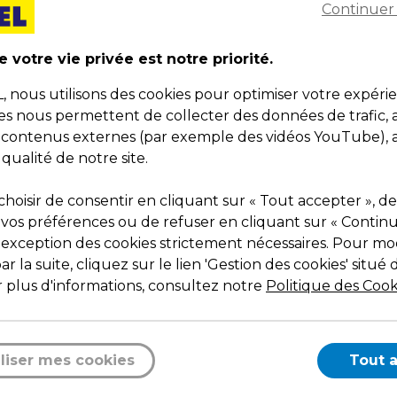
Continuer
 votre vie privée est notre priorité.
nous utilisons des cookies pour optimiser votre expéri
ies nous permettent de collecter des données de trafic, 
s contenus externes (par exemple des vidéos YouTube), a
90 € HT
3,49 € HT
4,69 € TTC
4,19 € TTC
 qualité de notre site.
o-mob.
0,01 €
l'unité
ité
Règle plate aluminium 4
hoisir de consentir en cliquant sur « Tout accepter », de
tre ruban 5 mètres bi-
cm 1 biseau
 vos préférences ou de refuser en cliquant sur « Contin
tière Wonday noir/jaune
Code :
39253
l'exception des cookies strictement nécessaires. Pour mod
e :
40440
Argent
r la suite, cliquez sur le lien 'Gestion des cookies' situé 
r / Jaune
L 400 mm
 plus d'informations, consultez notre
Politique des Cook
3 x P 3,5 x H 7,5 cm
é
Qté
1
Ajouter au panier
Ajouter au pani
liser mes cookies
Tout 