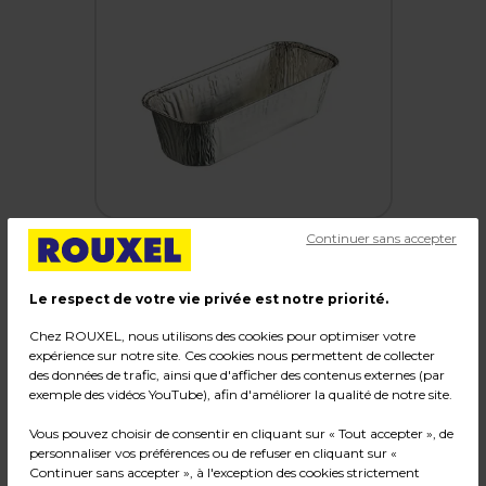
Continuer sans accepter
Le respect de votre vie privée est notre priorité.
Moule à cake aluminium 550 ml 20,6 x 8,5 x 5
Chez ROUXEL, nous utilisons des cookies pour optimiser votre
cm - Moule gâteau aluminium - Lot de 100
expérience sur notre site. Ces cookies nous permettent de collecter
des données de trafic, ainsi que d'afficher des contenus externes (par
Code :
19569
exemple des vidéos YouTube), afin d'améliorer la qualité de notre site.
Couleur : Argent
Vous pouvez choisir de consentir en cliquant sur « Tout accepter », de
Matière : Aluminium
personnaliser vos préférences ou de refuser en cliquant sur «
Dimensions : 20,6 x 8,5 x 5 cm
Continuer sans accepter », à l'exception des cookies strictement