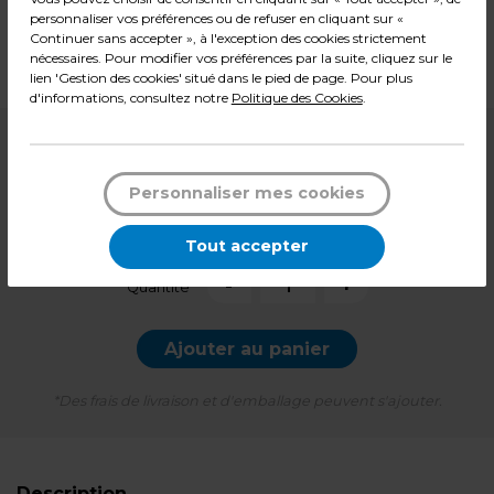
Matière : Carton
personnaliser vos préférences ou de refuser en cliquant sur «
Continuer sans accepter », à l'exception des cookies strictement
Dimensions : L 6,8 x P 3,6 x H 3,4 cm
nécessaires. Pour modifier vos préférences par la suite, cliquez sur le
Poids : 0,19 kg
lien 'Gestion des cookies' situé dans le pied de page. Pour plus
d'informations, consultez notre
Politique des Cookies
.
6,99
€ HT
Soit
0,28 € HT
l'unité
Personnaliser mes cookies
8,39
€ TTC*
Pqt de 25
Tout accepter
-
+
Quantité
Ajouter au panier
*Des frais de livraison et d'emballage peuvent s'ajouter.
Description