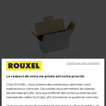
Continuer sans accepter
Mini ballotin chocolat carton blanc intérieur or
Le respect de votre vie privée est notre priorité.
40g 6,8 x 3,6 x 3,4 cm - Ballotin chocolat vide -
Chez ROUXEL, nous utilisons des cookies pour optimiser votre
Lot de 25
expérience sur notre site. Ces cookies nous permettent de collecter
des données de trafic, ainsi que d'afficher des contenus externes (par
exemple des vidéos YouTube), afin d'améliorer la qualité de notre site.
Code :
221270
Couleur : Blanc / Or
Vous pouvez choisir de consentir en cliquant sur « Tout accepter », de