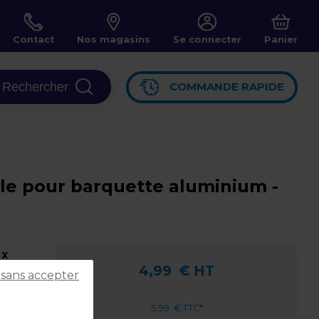
Contact
Nos magasins
Se connecter
Panier
Rechercher
COMMANDE RAPIDE
ule pour barquette aluminium -
 x
4,99
€ HT
 sans accepter
ot
5,99
€ TTC*