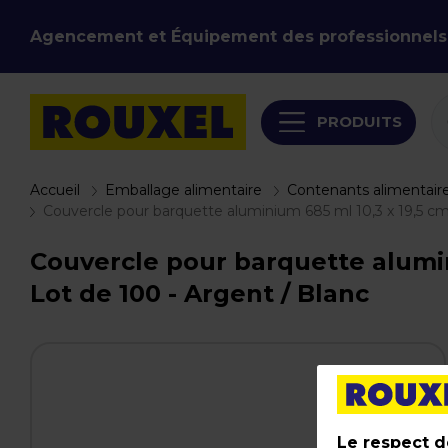
Agencement et Équipement des professionnels
PRODUITS
Accueil
Emballage alimentaire
Contenants alimentair
Couvercle pour barquette aluminium 685 ml 10,3 x 19,5 c
Couvercle pour barquette alumin
Lot de 100 - Argent / Blanc
Le respect de