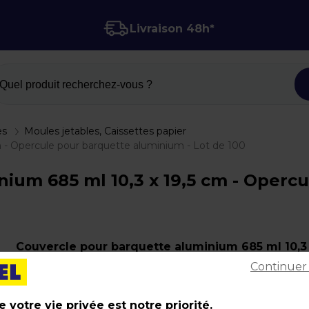
Livraison 48h*
Quel produit recherchez-vous ?
es
Moules jetables, Caissettes papier
m - Opercule pour barquette aluminium - Lot de 100
ium 685 ml 10,3 x 19,5 cm - Operc
Couvercle pour barquette aluminium 685 ml 10,3
Continuer
19,5 cm - Opercule pour barquette aluminium - L
de 100
 votre vie privée est notre priorité.