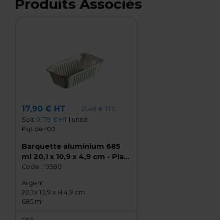
Produits Associés
17,90 € HT
21,48 € TTC
Soit
0,179 € HT
l'unité
Pqt de 100
Barquette aluminium 685
ml 20,1 x 10,9 x 4,9 cm - Plat
aluminium - Moule
Code :
19580
aluminium - Lot de 100
Argent
20,1 x 10,9 x H 4,9 cm
685 ml
Qté