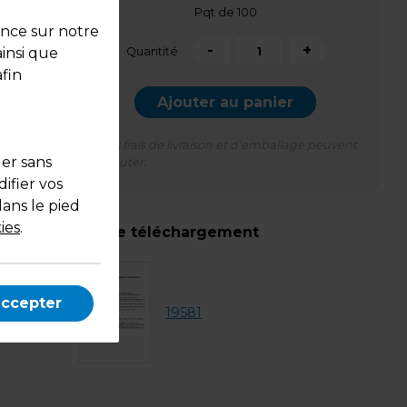
Pqt de 100
ence sur notre
-
+
Quantité
ainsi que
fin
Ajouter au panier
*Des frais de livraison et d'emballage peuvent
uer sans
s'ajouter.
ifier vos
dans le pied
ies
.
Espace téléchargement
inium.
accepter
19581