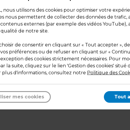
Code :
19581
nous utilisons des cookies pour optimiser votre expéri
Couleur : Argent / Blanc
ies nous permettent de collecter des données de trafic, 
Matière : Aluminium / Carton
s contenus externes (par exemple des vidéos YouTube), a
Dimensions : 10,3 x 19,5 cm
 qualité de notre site.
Poids : 0,66 kg
hoisir de consentir en cliquant sur « Tout accepter », de
 vos préférences ou de refuser en cliquant sur « Contin
l'exception des cookies strictement nécessaires. Pour mod
r la suite, cliquez sur le lien 'Gestion des cookies' situé 
Description
 plus d'informations, consultez notre
Politique des Cook
Couvercle pour barquettes, recto carton, verso alum
Pour barquettes aluminium code 19580.
liser mes cookies
Tout 