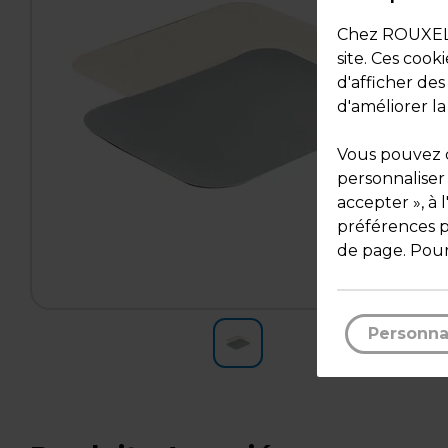
Chez ROUXEL, 
site. Ces cook
d'afficher de
d'améliorer la
Vous pouvez c
personnaliser
accepter », à 
préférences pa
de page. Pour
Personna