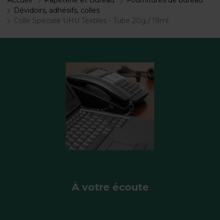
Accueil
Papeterie et Bureau
Fournitures de bureau
Dévidoirs, adhésifs, colles
Colle Spéciale UHU Textiles - Tube 20g / 19ml
À votre écoute