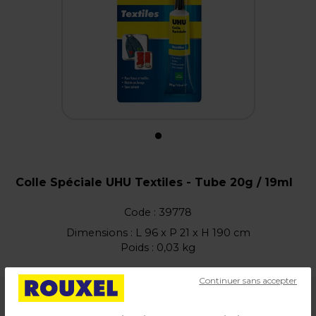
Colle Spéciale UHU Textiles - Tube 20g / 19ml
Code :
39778
Dimensions : L 96 x P 21 x H 190 cm
Poids : 0,03 kg
Continuer sans accepter
4,99
€ HT