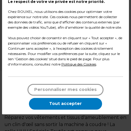
Le respect de votre vie privée est notre priorité.
5,99
€ TTC*
Chez ROUXEL, nous utilisons des cookies pour optimiser votre
expérience sur notre site. Ces cookies nous permettent de collecter
l'unité
des données de trafic, ainsi que d'afficher des contenus externes (par
exemple des vidéos YouTube), afin d'améliorer la qualité de notre site.
-
+
Quantité
Vous pouvez choisir de consentir en cliquant sur « Tout accepter », de
personnaliser vos préférences ou de refuser en cliquant sur «
Ajouter au panier
Continuer sans accepter », à l'exception des cookies strictement
nécessaires. Pour modifier vos préférences par la suite, cliquez sur le
lien 'Gestion des cookies' situé dans le pied de page. Pour plus
*Des frais de livraison et d'emballage peuvent s'ajouter.
d'informations, consultez notre
Politique des Cookies
.
Description
Personnaliser mes cookies
La colle textile résistante au lavage pour
ourlets et réparations sans couture
Tout accepter
Réparez vos vêtements et tissus d'ameublement en
un clin d'œil sans sortir la machine à coudre ! La