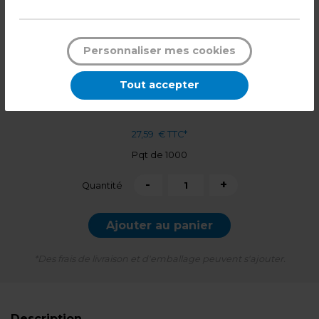
Matière : Cellophane
Dimensions : L 10 x P 10 cm
Poids : 0,32 kg
Personnaliser mes cookies
Tout accepter
22,99
€ HT
27,59
€ TTC*
Pqt de 1000
-
+
Quantité
Ajouter au panier
*Des frais de livraison et d'emballage peuvent s'ajouter.
Description