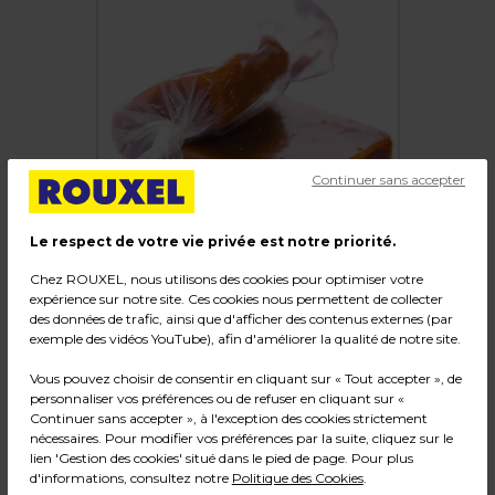
Continuer sans accepter
Le respect de votre vie privée est notre priorité.
Chez ROUXEL, nous utilisons des cookies pour optimiser votre
expérience sur notre site. Ces cookies nous permettent de collecter
des données de trafic, ainsi que d'afficher des contenus externes (par
exemple des vidéos YouTube), afin d'améliorer la qualité de notre site.
Feuille cellophane 10 x 10 cm pour caramel -
Vous pouvez choisir de consentir en cliquant sur « Tout accepter », de
Papier caramel - Emballage cellophane - Lot
personnaliser vos préférences ou de refuser en cliquant sur «
de 1000
Continuer sans accepter », à l'exception des cookies strictement
nécessaires. Pour modifier vos préférences par la suite, cliquez sur le
Code :
35113
lien 'Gestion des cookies' situé dans le pied de page. Pour plus
d'informations, consultez notre
Politique des Cookies
.
Couleur : Transparent