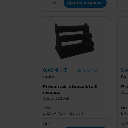
1
1
Ajouter au panier
8,49 € HT
5,
10,19 € TTC
l'unité
l'un
Présentoir à bracelets 3
Pré
niveaux
Cod
Code :
233049
Noir
Nat
L 32 x P 17,5 x H 23,5 cm
L 18
Qté
Qt