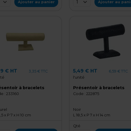
1
Ajouter au panier
Ajouter au pani
79 € HT
5,49 € HT
3,35 € TTC
6,59 € TTC
ité
l'unité
sentoir à bracelets
Présentoir à bracelets
e :
233160
Code :
222875
urel
Noir
,5 x P 7 x H 10 cm
L 18,5 x P 7 x H 14 cm
é
Qté