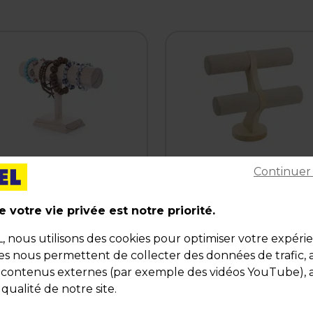
99 € HT
11,99 € HT
9,59 € TTC
14,39 € TTC
Continuer
ité
l'unité
sentoir à bracelets
Présentoir à bracelets 2
 votre vie privée est notre priorité.
niveaux
e :
233115
Code :
233026
nous utilisons des cookies pour optimiser votre expéri
ies nous permettent de collecter des données de trafic, 
urel
Beige / Naturel
,5 x P 8 x H 16,5 cm
L 10 x P 24,5 x H 24 cm
s contenus externes (par exemple des vidéos YouTube), a
 qualité de notre site.
é
Qté
1