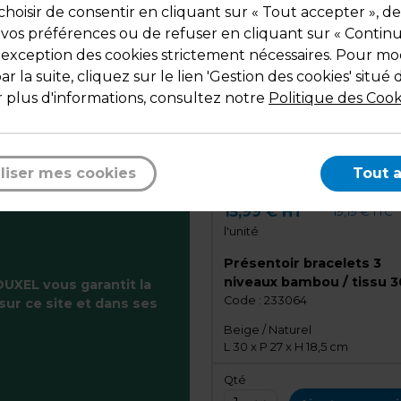
Ajouter au panier
Ajouter au pani
hoisir de consentir en cliquant sur « Tout accepter », de
 vos préférences ou de refuser en cliquant sur « Contin
l'exception des cookies strictement nécessaires. Pour mod
r la suite, cliquez sur le lien 'Gestion des cookies' situé 
 plus d'informations, consultez notre
Politique des Cook
liser mes cookies
Tout 
15,99 € HT
19,19 € TTC
l'unité
Présentoir bracelets 3
niveaux bambou / tissu 3
UXEL vous garantit la
27 x 18,5 cm
Code :
233064
sur ce site et dans ses
Beige / Naturel
L 30 x P 27 x H 18,5 cm
Qté