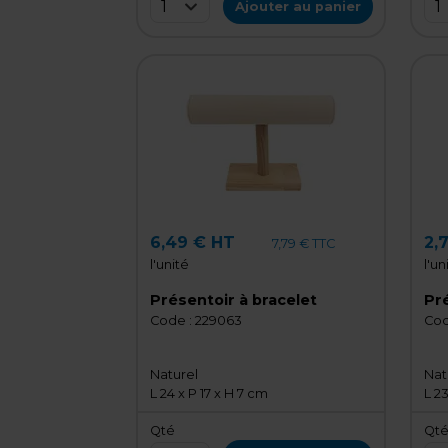
1
1
Ajouter au panier
6,49 € HT
2,
7,79 € TTC
l'unité
l'un
Présentoir à bracelet
Pré
Code :
229063
Cod
Naturel
Nat
L 24 x P 17 x H 7 cm
L 23
Qté
Qt