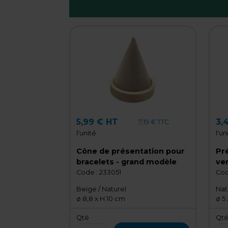
5,99 € HT
3,
7,19 € TTC
l'unité
l'un
Cône de présentation pour
Pré
bracelets - grand modèle
ver
Code :
233051
Cod
Beige / Naturel
Nat
ø 8,8 x H 10 cm
ø 5
Qté
Qt