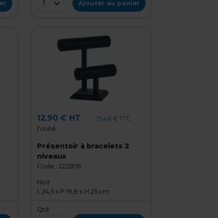
1
er
Ajouter au panier
12,90 € HT
15,48 € TTC
l'unité
Présentoir à bracelets 2
niveaux
Code :
222876
Noir
L 24,5 x P 19,8 x H 25 cm
Qté