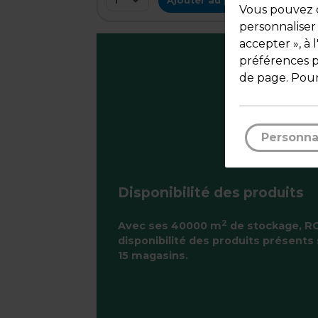
Ajouter au panier
Vous pouvez c
personnaliser
accepter », à 
préférences pa
de page. Pour
Personna
Disponibilité des produits
2
Avec ses 40000 m
de stockage, RO
disponibilité des produits présents 
15 magasins.