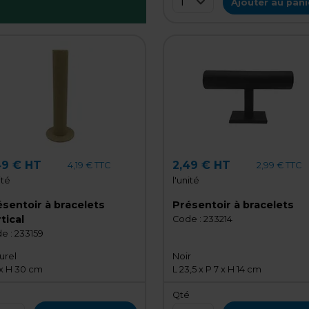
1
Ajouter au pani
49 € HT
2,49 € HT
4,19 € TTC
2,99 € TTC
ité
l'unité
sentoir à bracelets
Présentoir à bracelets
tical
Code :
233214
e :
233159
urel
Noir
 x H 30 cm
L 23,5 x P 7 x H 14 cm
é
Qté