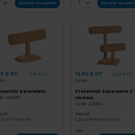
1
Ajouter au panier
Ajouter au pani
49 € HT
12,90 € HT
6,59 € TTC
15,48 € TTC
ité
l'unité
sentoir à bracelets
Présentoir à bracelets 2
niveaux
e :
222853
Code :
222854
urel
Naturel
,5 x P 7 x H 14 cm
L 24,5 x P 19,8 x H 25 cm
é
Qté