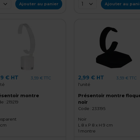
1
Ajouter au panier
Ajouter au pani
99 € HT
2,99 € HT
3,59 € TTC
3,59 € TTC
ité
l'unité
ésentoir montre
Présentoir montre floqu
noir
e :
219219
Code :
233195
nsparent
Noir
1 cm
L 8 x P 8 x H 9 cm
1 montre