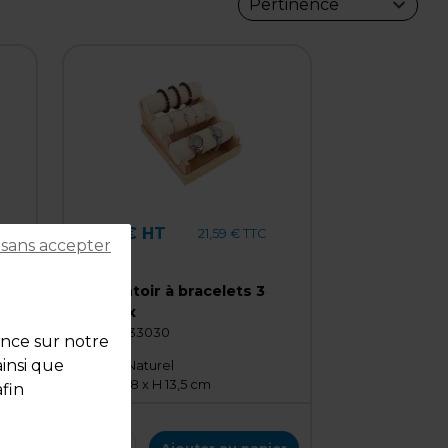
Pertinence
17,99 € HT
21,59 € TTC
 sans accepter
l'unité
Présentoir à bracelets 3
niveaux
Code :
233030
ence sur notre
ainsi que
Beige / Naturel
L 24 x P 18 x H 13,5 cm
fin
Qté
1