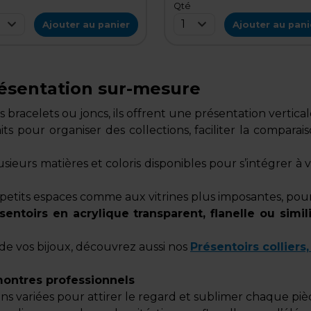
é
Qté
1
Ajouter au panier
Ajouter au pani
résentation sur-mesure
 bracelets ou joncs, ils offrent une présentation vertic
aits pour organiser des collections, faciliter la compa
usieurs matières et coloris disponibles pour s’intégrer à
petits espaces comme aux vitrines plus imposantes, pour
sentoirs en acrylique transparent, flanelle ou simili
e vos bijoux, découvrez aussi nos
Présentoirs colliers
montres professionnels
ions variées pour attirer le regard et sublimer chaque piè