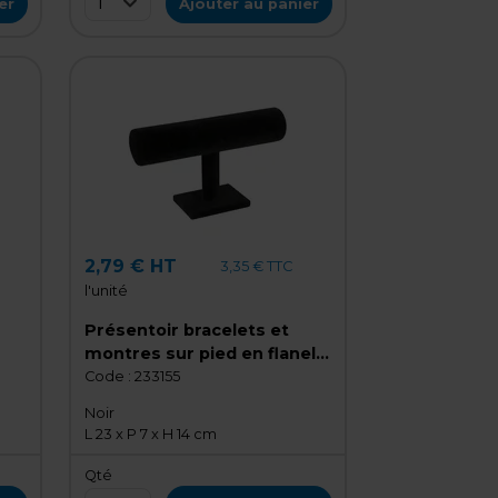
1
er
Ajouter au panier
2,79 € HT
3,35 € TTC
l'unité
Présentoir bracelets et
montres sur pied en flanelle
Noir 23 x 7 x 14 cm - Support
Code :
233155
bracelets - Support
Noir
montres
L 23 x P 7 x H 14 cm
Qté