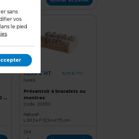
er
Ajouter au panier
uer sans
ifier vos
dans le pied
ies
.
accepter
13,99 € HT
16,79 € TTC
l'unité
Présentoir à bracelets ou
0 x
montres
Code :
233101
Naturel
L 30,5 x P 15,5 x H 7,5 cm
Qté