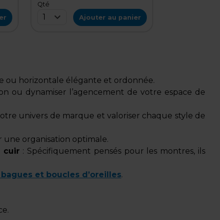
Qté
1
er
Ajouter au panier
ale ou horizontale élégante et ordonnée.
raison ou dynamiser l’agencement de votre espace de
 votre univers de marque et valoriser chaque style de
 une organisation optimale.
 cuir
: Spécifiquement pensés pour les montres, ils
, bagues et boucles d’oreilles
.
ce.