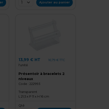
1
er
Ajouter au panier
13,99 € HT
16,79 € TTC
l'unité
Présentoir à bracelets 2
niveaux
Code :
222993
Transparent
L 21,5 x P 11 x H 16 cm
Qté