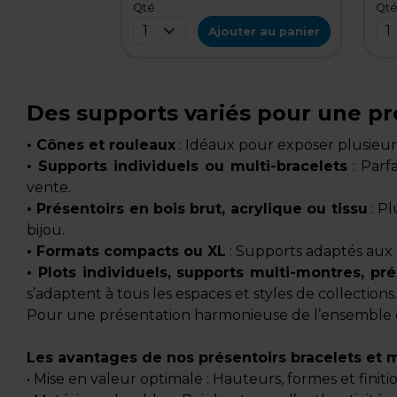
Qté
Qt
1
1
Ajouter au panier
Des supports variés pour une p
• Cônes et rouleaux
: Idéaux pour exposer plusieurs
• Supports individuels ou multi-bracelets
: Parf
vente.
• Présentoirs en bois brut, acrylique ou tissu
: Pl
bijou.
• Formats compacts ou XL
: Supports adaptés aux 
• Plots individuels, supports multi-montres, pré
s’adaptent à tous les espaces et styles de collections.
Pour une présentation harmonieuse de l’ensemble d
Les avantages de nos présentoirs bracelets et 
• Mise en valeur optimale : Hauteurs, formes et finit