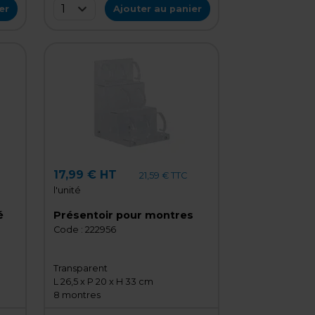
1
er
Ajouter au panier
17,99 € HT
21,59 € TTC
l'unité
é
Présentoir pour montres
Code :
222956
Transparent
L 26,5 x P 20 x H 33 cm
8 montres