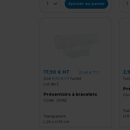
1
1
Ajouter au panier
17,90 € HT
2,
21,48 € TTC
Soit
8,95 € HT
l'unité
l'un
Lot de 2
Pr
Présentoirs à bracelets
Cod
Code :
21062
Tra
Transparent
H 1
L 20 x H 10 cm