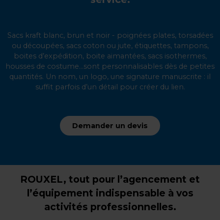
Sacs kraft blanc, brun et noir - poignées plates, torsadées
ou découpées, sacs coton ou jute, étiquettes, tampons,
boites d’expédition, boite aimantées, sacs isothermes,
housses de costume...sont personnalisables dès de petites
quantités. Un nom, un logo, une signature manuscrite : il
suffit parfois d’un détail pour créer du lien.
Demander un devis
ROUXEL, tout pour l’agencement et
l’équipement indispensable à vos
activités professionnelles.