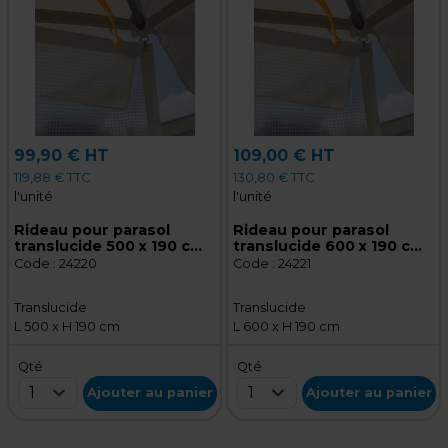
99,90 € HT
109,00 € HT
119,88 € TTC
130,80 € TTC
l'unité
l'unité
Rideau pour parasol
Rideau pour parasol
translucide 500 x 190 cm
translucide 600 x 190 cm
PVC armé sans renfort -
PVC armé sans renfort -
Code :
24220
Code :
24221
Entourage translucide
Entourage translucide
Translucide
Translucide
L 500 x H 190 cm
L 600 x H 190 cm
Qté
Qté
1
1
Ajouter au panier
Ajouter au panier