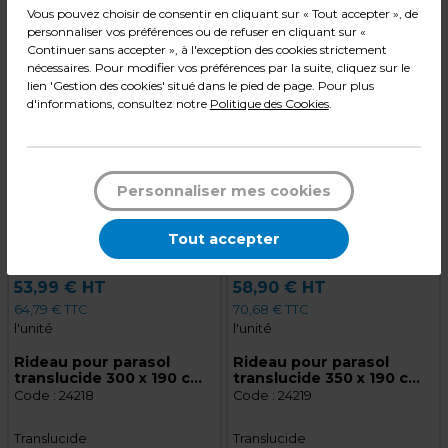
Vous pouvez choisir de consentir en cliquant sur « Tout accepter », de
Qté
Qté
personnaliser vos préférences ou de refuser en cliquant sur «
Continuer sans accepter », à l'exception des cookies strictement
1
1
Ajouter au panier
Ajouter au panier
nécessaires. Pour modifier vos préférences par la suite, cliquez sur le
lien 'Gestion des cookies' situé dans le pied de page. Pour plus
d'informations, consultez notre
Politique des Cookies
.
Personnaliser mes cookies
Tout accepter
53,99 € HT
58,90 € HT
64,79 € TTC
70,68 € TTC
l'unité
l'unité
Rideau pour parasol
Rideau pour parasol
translucide 300 x 190 cm
translucide 350 x 190 cm
PVC armé sans renfort -
PVC armé sans renfort -
Code :
24218
Code :
24219
Entourage translucide
Entourage translucide
Translucide
Translucide