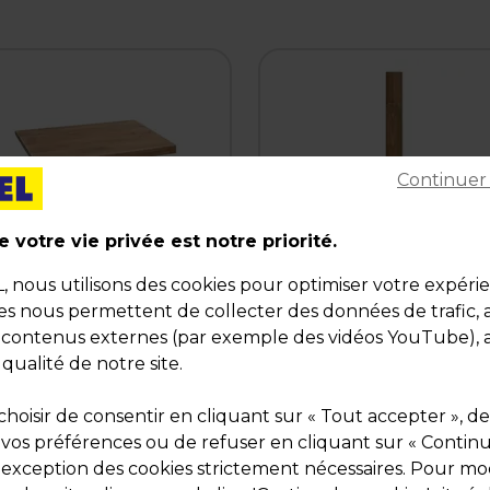
Continuer
 votre vie privée est notre priorité.
,90
€ HT
DÉSTOCKAGE
64,50
€ HT
DÉSTOCK
,90 € HT
36,99 € HT
18,24 € TTC
44,39 € TTC
nous utilisons des cookies pour optimiser votre expéri
o-mob.
0,30 €
Soit
7,40 € HT
l'unité
ies nous permettent de collecter des données de trafic, 
ité
Pqt de 5
s contenus externes (par exemple des vidéos YouTube), a
 qualité de notre site.
lette bois pour
Latte de bois mural finiti
yonnage magasin 60 x 40
bois vieilli 10 x 180 cm - L
 ép. 18 mm - Effet bois
de 5
e :
32879
Code :
34081
hoisir de consentir en cliquant sur « Tout accepter », de
lli
 vos préférences ou de refuser en cliquant sur « Contin
 vieilli
Bois vieilli
l'exception des cookies strictement nécessaires. Pour mod
x 41,8 cm, ép. 18 mm
L 10 x H 180 cm