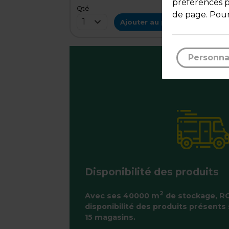
préférences pa
Qté
Qt
de page. Pour
1
1
Ajouter au panier
Personna
Disponibilité des produits
2
Avec ses 40000 m
de stockage, RO
disponibilité des produits présents 
15 magasins.