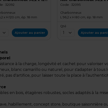
 ép.18 mm - Fond plein
cm, ép.18 mm - Fond plei
e :
32092
Code :
32095
rbonneux
Charbonneux
6,2 x H 120 cm, ép. 18 mm
L 96,2 x H 80 cm, ép. 18 mm
é
Qté
1
Ajouter au panier
Ajouter au pani
nels
mporel
ésistance à la charge, longévité et cachet pour valoriser 
onneux, blanc camarillo ou naturel, pour s'adapter à tous
é, pas d'artifice, pour laisser toute la place à l’authenti
rce
s en bois, étagères robustes, socles adaptés à la mise e
cave, habillement, concept store, boutique saisonnière 