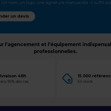
 Un nom, un logo, une signature manuscrite : il suffit par
der un devis
r l’agencement et l’équipement indispensabl
professionnelles.
ivraison 48h
15 000 référen
ans 95% des cas
En stock