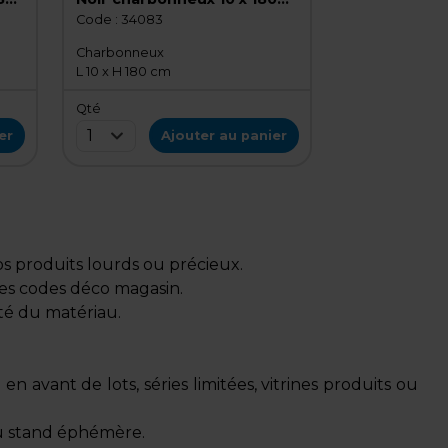
n
cm - Lot de 5
Code :
34083
Charbonneux
L 10 x H 180 cm
Qté
1
er
Ajouter au panier
vos produits lourds ou précieux.
 les codes déco magasin.
cité du matériau.
n avant de lots, séries limitées, vitrines produits ou
ou stand éphémère.