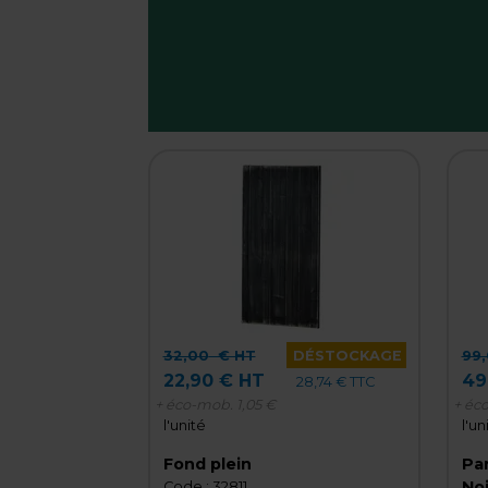
32,00
€ HT
DÉSTOCKAGE
99
22,90 € HT
49
28,74 € TTC
+ éco-mob.
1,05 €
+ éc
l'unité
l'un
Fond plein
Pa
Noi
Code :
32811