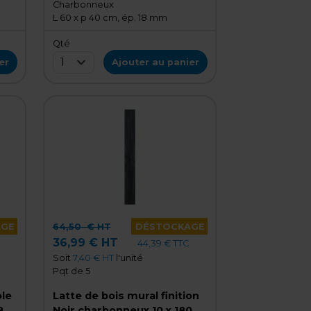
Charbonneux
L 60 x p 40 cm, ép. 18 mm
Qté
1
er
Ajouter au panier
AGE
64,50
€ HT
DÉSTOCKAGE
36,99 € HT
44,39 € TTC
Soit
7,40 € HT
l'unité
Pqt de 5
le
Latte de bois mural finition
80
Noir charbonneux 10 x 180