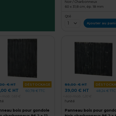
Noir / Charbonneux
60 x 31,8 cm, ép. 18 mm
Qté
1
Ajouter au pani
,00
€ HT
DÉSTOCKAGE
89,00
€ HT
DÉSTOCK
,00 € HT
39,00 € HT
60,78 € TTC
48,24 € TTC
o-mob.
1,65 €
+ éco-mob.
1,20 €
ité
l'unité
nneau bois pour gondole
Panneau bois pour gondo
r charbonneux 96,2 x 120
Noir charbonneux 96,2 x 