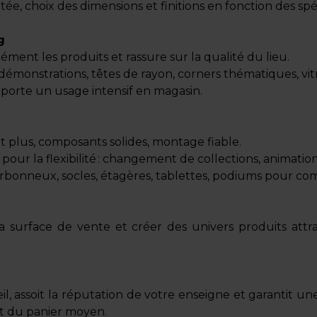
itée, choix des dimensions et finitions en fonction des s
g
ément les produits et rassure sur la qualité du lieu.
démonstrations, têtes de rayon, corners thématiques, vitr
pporte un usage intensif en magasin.
t plus, composants solides, montage fiable.
pour la flexibilité : changement de collections, animat
rbonneux, socles, étagères, tablettes, podiums pour c
urface de vente et créer des univers produits attractif
il, assoit la réputation de votre enseigne et garantit u
t du panier moyen.