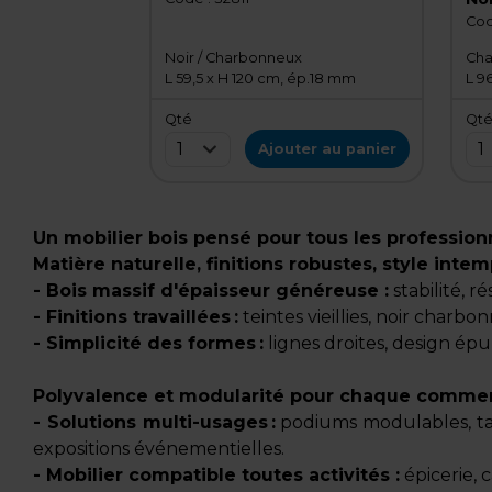
cm,
Cod
Noir / Charbonneux
Cha
L 59,5 x H 120 cm, ép.18 mm
L 9
Qté
Qt
1
1
Ajouter au panier
Un mobilier bois pensé pour tous les profession
Matière naturelle, finitions robustes, style inte
- Bois massif d'épaisseur généreuse :
stabilité, r
- Finitions travaillées :
teintes vieillies, noir charb
- Simplicité des formes :
lignes droites, design épur
Polyvalence et modularité pour chaque comme
- Solutions multi-usages :
podiums modulables, table
expositions événementielles.
- Mobilier compatible toutes activités :
épicerie, 