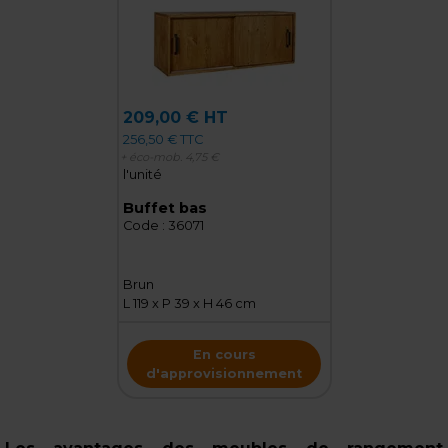
209,00 € HT
256,50 € TTC
+ éco-mob.
4,75 €
l'unité
Buffet bas
Code :
36071
Brun
L 119 x P 39 x H 46 cm
En cours
d'approvisionnement