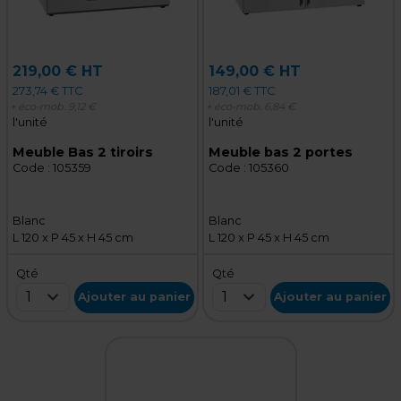
219,00 € HT
149,00 € HT
273,74 € TTC
187,01 € TTC
+ éco-mob.
9,12 €
+ éco-mob.
6,84 €
l'unité
l'unité
Meuble Bas 2 tiroirs
Meuble bas 2 portes
Code :
105359
Code :
105360
Blanc
Blanc
L 120 x P 45 x H 45 cm
L 120 x P 45 x H 45 cm
Qté
Qté
1
1
Ajouter au panier
Ajouter au panier