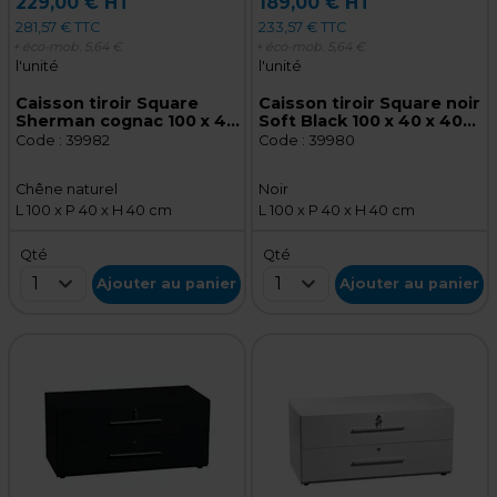
229,00 € HT
189,00 € HT
281,57 € TTC
233,57 € TTC
+ éco-mob.
5,64 €
+ éco-mob.
5,64 €
l'unité
l'unité
Caisson tiroir Square
Caisson tiroir Square noir
Sherman cognac 100 x 40
Soft Black 100 x 40 x 40
x 40 cm – Meuble de
cm - Meuble de
Code :
39982
Code :
39980
rangement pour magasin
rangement pour magasin
Chêne naturel
Noir
L 100 x P 40 x H 40 cm
L 100 x P 40 x H 40 cm
Qté
Qté
1
1
Ajouter au panier
Ajouter au panier