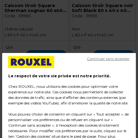
Caisson tiroir Square
Caisson tiroir Square noir
Sherman cognac 60 x40
Soft Black 60 x 40 x 40
x40 cm – Meuble de
cm – Meuble de
Code :
39983
Code :
39981
rangement pour magasin
rangement pour magasin
Chêne naturel
Noir
L 60 x P 40 x H 40 cm
L 60 x P 40 x H 40 cm
Qté
Qté
1
1
Ajouter au panier
Ajouter au panier
Continuer sans accepter
Le respect de votre vie privée est notre priorité.
Chez ROUXEL, nous utilisons des cookies pour optimiser votre
expérience sur notre site. Ces cookies nous permettent de collecter
des données de trafic, ainsi que d'afficher des contenus externes (par
exemple des vidéos YouTube), afin d'améliorer la qualité de notre site.
Vous pouvez choisir de consentir en cliquant sur « Tout accepter », de
Disponibilité des produits
personnaliser vos préférences ou de refuser en cliquant sur «
Continuer sans accepter », à l'exception des cookies strictement
2
Avec ses 40000 m
de stockage, ROUXEL vous
nécessaires. Pour modifier vos préférences par la suite, cliquez sur le
garantit la disponibilité des produits présents sur ce
lien 'Gestion des cookies' situé dans le pied de page. Pour plus