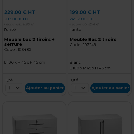
229,00 € HT
199,00 € HT
283,08 € TTC
249,29 € TTC
+ éco-mob.
6,90 €
+ éco-mob.
8,74 €
l'unité
l'unité
Meuble bas 2 tiroirs +
Meuble Bas 2 tiroirs
serrure
Code :
103249
Code :
103485
L 100 x H 45 x P 45 cm
Blanc
L 100 x P 45 x H 45 cm
Qté
Qté
1
1
Ajouter au panier
Ajouter au panier