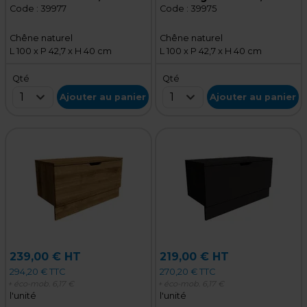
cm – Meuble de
cm - Meuble de
Code :
39977
Code :
39975
rangement pour magasin
rangement pour magasin
Chêne naturel
Chêne naturel
L 100 x P 42,7 x H 40 cm
L 100 x P 42,7 x H 40 cm
Qté
Qté
1
1
Ajouter au panier
Ajouter au panier
239,00 € HT
219,00 € HT
294,20 € TTC
270,20 € TTC
+ éco-mob.
6,17 €
+ éco-mob.
6,17 €
l'unité
l'unité