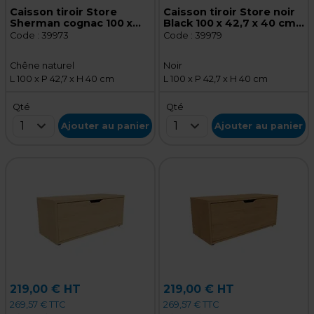
Caisson tiroir Store
Caisson tiroir Store noir
Sherman cognac 100 x
Black 100 x 42,7 x 40 cm -
42,7 x 40 cm – Meuble de
Meuble de rangement
Code :
39973
Code :
39979
rangement pour magasin
pour magasin
Chêne naturel
Noir
L 100 x P 42,7 x H 40 cm
L 100 x P 42,7 x H 40 cm
Qté
Qté
1
1
Ajouter au panier
Ajouter au panier
219,00 € HT
219,00 € HT
269,57 € TTC
269,57 € TTC