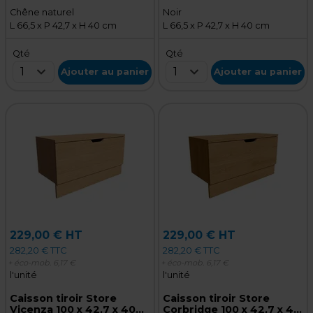
Chêne naturel
Noir
L 66,5 x P 42,7 x H 40 cm
L 66,5 x P 42,7 x H 40 cm
Qté
Qté
1
1
Ajouter au panier
Ajouter au panier
229,00 € HT
229,00 € HT
282,20 € TTC
282,20 € TTC
+ éco-mob.
6,17 €
+ éco-mob.
6,17 €
l'unité
l'unité
Caisson tiroir Store
Caisson tiroir Store
Vicenza 100 x 42,7 x 40
Corbridge 100 x 42,7 x 40