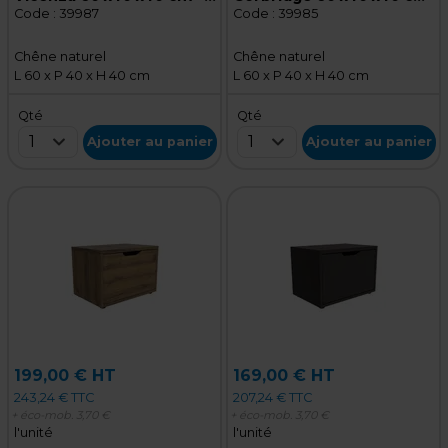
Meuble de rangement
– Meuble de rangement
Code :
39987
Code :
39985
pour magasin
pour magasin
Chêne naturel
Chêne naturel
L 60 x P 40 x H 40 cm
L 60 x P 40 x H 40 cm
Qté
Qté
1
1
Ajouter au panier
Ajouter au panier
199,00 € HT
169,00 € HT
243,24 € TTC
207,24 € TTC
+ éco-mob.
3,70 €
+ éco-mob.
3,70 €
l'unité
l'unité