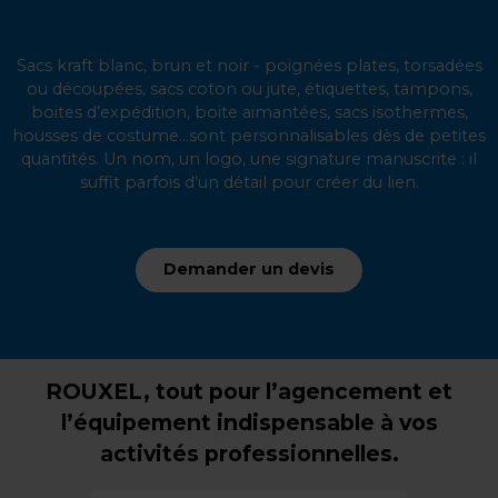
Sacs kraft blanc, brun et noir - poignées plates, torsadées
ou découpées, sacs coton ou jute, étiquettes, tampons,
boites d’expédition, boite aimantées, sacs isothermes,
housses de costume...sont personnalisables dès de petites
quantités. Un nom, un logo, une signature manuscrite : il
suffit parfois d’un détail pour créer du lien.
Demander un devis
ROUXEL, tout pour l’agencement et
l’équipement indispensable à vos
activités professionnelles.