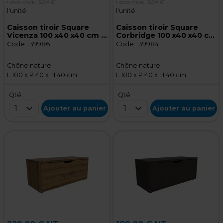
+ éco-mob.
5,64 €
+ éco-mob.
5,64 €
l'unité
l'unité
Caisson tiroir Square
Caisson tiroir Square
Vicenza 100 x40 x40 cm –
Corbridge 100 x40 x40 cm
Meuble de rangement
– Meuble de rangement
Code :
39986
Code :
39984
pour magasin
pour magasin
Chêne naturel
Chêne naturel
L 100 x P 40 x H 40 cm
L 100 x P 40 x H 40 cm
Qté
Qté
1
1
Ajouter au panier
Ajouter au panier