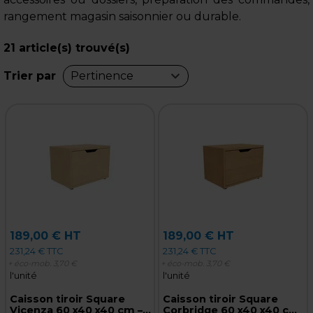
rangement magasin saisonnier ou durable.
21
article(s) trouvé(s)
Trier par
Pertinence
189,00 € HT
189,00 € HT
231,24 € TTC
231,24 € TTC
+ éco-mob.
3,70 €
+ éco-mob.
3,70 €
l'unité
l'unité
Caisson tiroir Square
Caisson tiroir Square
Vicenza 60 x40 x40 cm –
Corbridge 60 x40 x40 cm