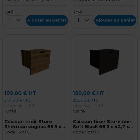
Qté
Qté
1
1
Ajouter au panier
Ajouter au panier
199,00 € HT
189,00 € HT
244,08 € TTC
232,08 € TTC
+ éco-mob.
4,40 €
+ éco-mob.
4,40 €
l'unité
l'unité
Caisson tiroir Store
Caisson tiroir Store noir
Sherman cognac 66,5 x
Soft Black 66,5 x 42,7 x
42,7 x 40 cm – Meuble de
40 cm – Meuble de
Code :
39972
Code :
39978
rangement pour magasin
rangement pour magasin