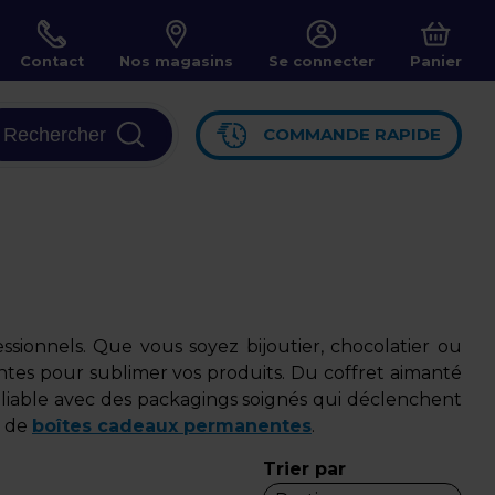
Contact
Nos magasins
Se connecter
Panier
Rechercher
COMMANDE RAPIDE
sionnels. Que vous soyez bijoutier, chocolatier ou
ntes pour sublimer vos produits. Du coffret aimanté
ubliable avec des packagings soignés qui déclenchent
e de
boîtes cadeaux permanentes
.
Trier par