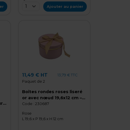
1
er
Ajouter au panier
11,49 € HT
13,79 € TTC
Paquet de 2
Boîtes rondes roses liseré
or avec nœud 19,6x12 cm –
ur
Paquet de 2
Code :
230687
Rose
L 19,6 x P 19,6 x H 12 cm