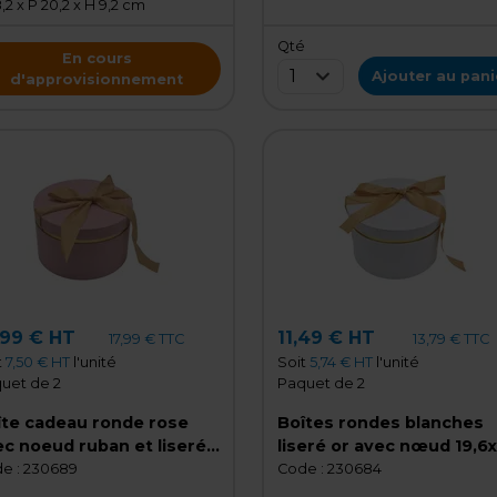
,2 x P 20,2 x H 9,2 cm
Qté
En cours
1
Ajouter au pani
d'approvisionnement
,99 € HT
11,49 € HT
17,99 € TTC
13,79 € TTC
t
7,50 € HT
l'unité
Soit
5,74 € HT
l'unité
uet de 2
Paquet de 2
îte cadeau ronde rose
Boîtes rondes blanches
c noeud ruban et liseré
liseré or avec nœud 19,6x
en carton ø24,7x16 cm -
cm – Paquet de 2
e :
230689
Code :
230684
 de 2