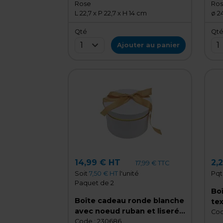
Rose
Ro
L 22,7 x P 22,7 x H 14 cm
ø 2
Qté
Qt
1
1
Ajouter au panier
14,99 € HT
2,
17,99 € TTC
Soit
7,50 € HT
l'unité
Pqt
Paquet de 2
Boî
Boîte cadeau ronde blanche
tex
avec noeud ruban et liseré
Ro
Cod
or en carton ø24,7x16 cm -
Code :
230686
car