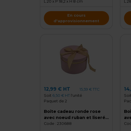
L 20 x P 18,2 x H 8 cm
L 28
En cours
d'approvisionnement
12,99 € HT
14
15,59 € TTC
Soit
6,50 € HT
l'unité
Soi
Paquet de 2
Paq
Boîte cadeau ronde rose
Bo
avec noeud ruban et liseré
ave
or en carton ø22,7x14 cm -
or 
Code :
230688
Cod
Lot de 2
Lot