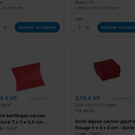
se
Blanc / Or
4,7 x H 16 cm
L 19,6 x P 19,6 x H 12 cm
é
Qté
1
Ajouter au panier
Ajouter au pani
29 € HT
3,79 € HT
2,75 € TTC
4,55 € TTC
 de 10
Soit
0,190 € HT
l'unité
Pqt de 20
te berlingot carton
Écrin bijoux carton gaufr
turé 7 x 7 x 2,5 cm -
Rouge 5 x 5 x 3 cm - Ecrin
uge - Pochette cadeau
e :
34547
pour bague - Boîte bijoux 
Code :
226413
ton - Lot de 10