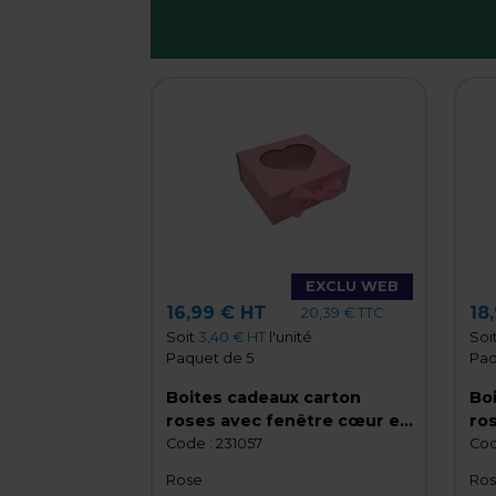
EXCLU WEB
16,99 € HT
18
20,39 € TTC
Soit
3,40 € HT
l'unité
Soi
Paquet de 5
Paq
Boites cadeaux carton
Bo
roses avec fenêtre cœur et
ro
ruban 20x18,2x8cm – Paquet
ru
Code :
231057
Cod
de 5
Pa
Rose
Ro