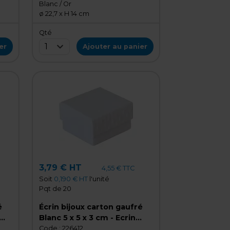
Blanc / Or
ø 22,7 x H 14 cm
Qté
1
er
Ajouter au panier
3,79 € HT
4,55 € TTC
Soit
0,190 € HT
l'unité
Pqt de 20
é
Écrin bijoux carton gaufré
Blanc 5 x 5 x 3 cm - Ecrin
-
pour bague - Boîte bijoux -
Code :
226412