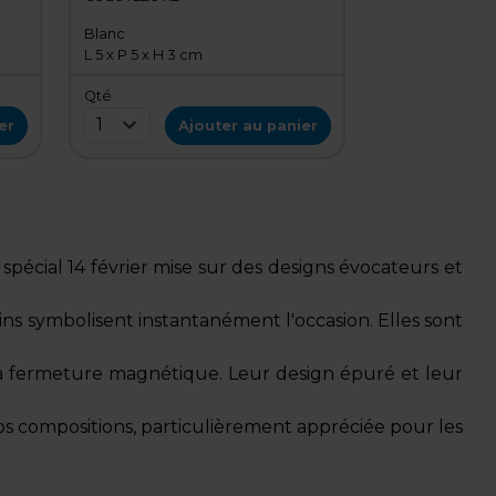
Paquet de 20
Blanc
L 5 x P 5 x H 3 cm
Qté
1
er
Ajouter au panier
 spécial 14 février mise sur des designs évocateurs et
crins symbolisent instantanément l'occasion. Elles sont
 fermeture magnétique. Leur design épuré et leur
s compositions, particulièrement appréciée pour les