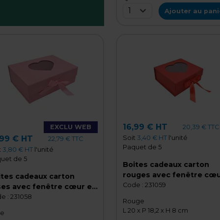
1
Ajouter au pani
16,99 € HT
20,39 € TTC
EXCLU WEB
Soit
3,40 € HT
l'unité
,99 € HT
22,79 € TTC
Paquet de 5
t
3,80 € HT
l'unité
uet de 5
Boites cadeaux carton
rouges avec fenêtre cœ
ites cadeaux carton
et ruban 20x18,2x8cm –
Code :
231059
ses avec fenêtre cœur et
Paquet de 5
ban 28,2x20,2x9,2cm –
e :
231058
Rouge
quet de 5
L 20 x P 18,2 x H 8 cm
se