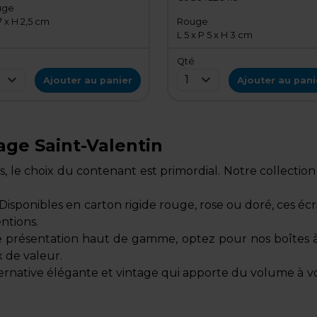
uge
Paquet de 20
7 x H 2,5 cm
Rouge
L 5 x P 5 x H 3 cm
é
Qté
1
Ajouter au panier
Ajouter au pani
age Saint-Valentin
s, le choix du contenant est primordial. Notre collection
n. Disponibles en carton rigide rouge, rose ou doré, ces é
entions.
présentation haut de gamme, optez pour nos boîtes à
x de valeur.
rnative élégante et vintage qui apporte du volume à vo