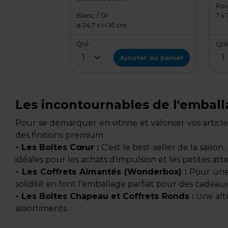
Ro
Lot de 2
Blanc / Or
7 x 
ø 24,7 x H 16 cm
Qté
Qt
1
1
Ajouter au panier
Les incontournables de l'emball
Pour se démarquer en vitrine et valoriser vos article
des finitions premium :
- Les Boîtes Cœur :
C'est le best-seller de la saiso
idéales pour les achats d'impulsion et les petites att
- Les Coffrets Aimantés (Wonderbox) :
Pour une 
solidité en font l'emballage parfait pour des cadeau
- Les Boîtes Chapeau et Coffrets Ronds :
Une alte
assortiments.