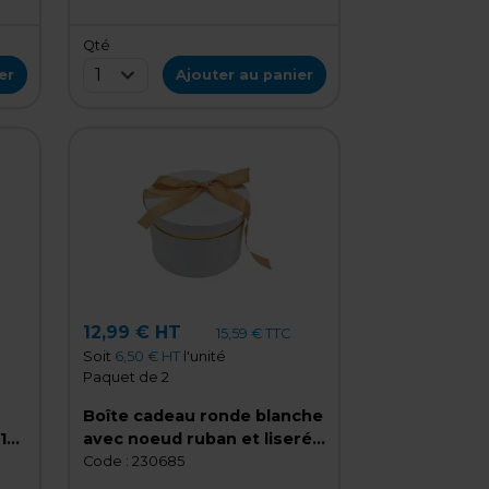
Qté
1
er
Ajouter au panier
12,99 € HT
15,59 € TTC
Soit
6,50 € HT
l'unité
Paquet de 2
Boîte cadeau ronde blanche
12
avec noeud ruban et liseré
or en carton ø22,7x14 cm -
Code :
230685
Lot de 2