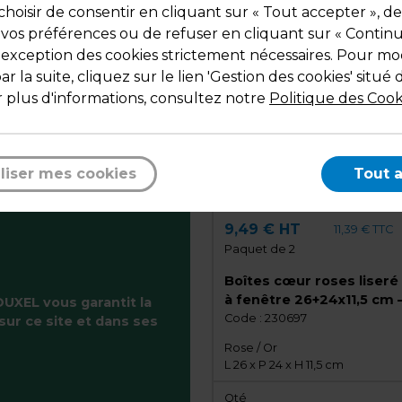
hoisir de consentir en cliquant sur « Tout accepter », de
1
Ajouter au panier
Ajouter au pani
 vos préférences ou de refuser en cliquant sur « Contin
l'exception des cookies strictement nécessaires. Pour mod
r la suite, cliquez sur le lien 'Gestion des cookies' situé 
 plus d'informations, consultez notre
Politique des Cook
liser mes cookies
Tout 
9,49 € HT
11,39 € TTC
Paquet de 2
Boîtes cœur roses liseré
à fenêtre 26+24x11,5 cm 
UXEL vous garantit la
Paquet de 2
Code :
230697
sur ce site et dans ses
Rose / Or
L 26 x P 24 x H 11,5 cm
Qté