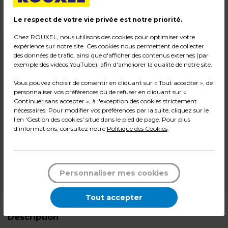
Matière : Carton
Dimensions : ø 22,7 x H 14 cm
Le respect de votre vie privée est notre priorité.
Chez ROUXEL, nous utilisons des cookies pour optimiser votre
expérience sur notre site. Ces cookies nous permettent de collecter
des données de trafic, ainsi que d'afficher des contenus externes (par
12,99
€ HT
exemple des vidéos YouTube), afin d'améliorer la qualité de notre site.
Soit
6,50 € HT
l'unité
Vous pouvez choisir de consentir en cliquant sur « Tout accepter », de
15,59
€ TTC*
personnaliser vos préférences ou de refuser en cliquant sur «
Paquet de 2
Continuer sans accepter », à l'exception des cookies strictement
nécessaires. Pour modifier vos préférences par la suite, cliquez sur le
lien 'Gestion des cookies' situé dans le pied de page. Pour plus
-
+
Quantité
d'informations, consultez notre
Politique des Cookies
.
Ajouter au panier
Personnaliser mes cookies
*Des frais de livraison et d'emballage peuvent s'ajouter.
Tout accepter
Description