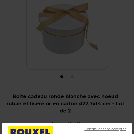
Boîte cadeau ronde blanche avec noeud
ruban et liseré or en carton ø22,7x14 cm - Lot
de 2
Code :
230685
Continuer sans accepter
Couleur : Blanc / Or