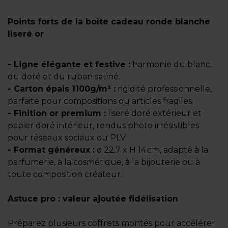
Points forts de la boîte cadeau ronde blanche
liseré or
- Ligne élégante et festive :
harmonie du blanc,
du doré et du ruban satiné.
- Carton épais 1100g/m² :
rigidité professionnelle,
parfaite pour compositions ou articles fragiles.
- Finition or premium :
liseré doré extérieur et
papier doré intérieur, rendus photo irrésistibles
pour réseaux sociaux ou PLV.
- Format généreux :
ø 22,7 x H 14 cm, adapté à la
parfumerie, à la cosmétique, à la bijouterie ou à
toute composition créateur.
Astuce pro : valeur ajoutée fidélisation
Préparez plusieurs coffrets montés pour accélérer