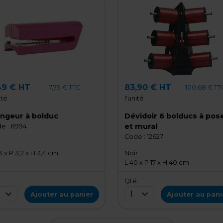
49 € HT
83,90 € HT
7,79 € TTC
100,68 € TT
ité
l'unité
angeur à bolduc
Dévidoir 6 bolducs à pos
et mural
e :
8994
Code :
12627
3 x P 3,2 x H 3,4 cm
Noir
L 40 x P 17 x H 40 cm
é
Qté
1
Ajouter au panier
Ajouter au pani