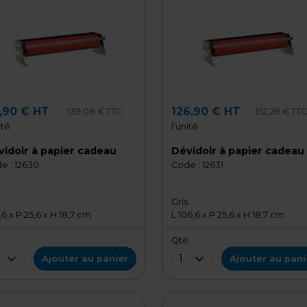
5,90 € HT
126,90 € HT
139,08 € TTC
152,28 € TT
ité
l'unité
idoir à papier cadeau
Dévidoir à papier cadeau
e :
12630
Code :
12631
Gris
,6 x P 25,6 x H 18,7 cm
L 106,6 x P 25,6 x H 18,7 cm
é
Qté
1
Ajouter au panier
Ajouter au pani