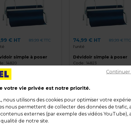
,99 € HT
74,99 € HT
89,99 € TTC
89,99 € TTC
ité
l'unité
idoir simple à poser
Dévidoir simple à poser
e :
14820
Code :
14823
Continuer
nc
Blanc
9 x P 29 x H 36 cm
L 79 x P 29 x H 36 cm
 votre vie privée est notre priorité.
nous utilisons des cookies pour optimiser votre expéri
é
Qté
ies nous permettent de collecter des données de trafic, 
1
Ajouter au panier
Ajouter au pani
s contenus externes (par exemple des vidéos YouTube), a
 qualité de notre site.