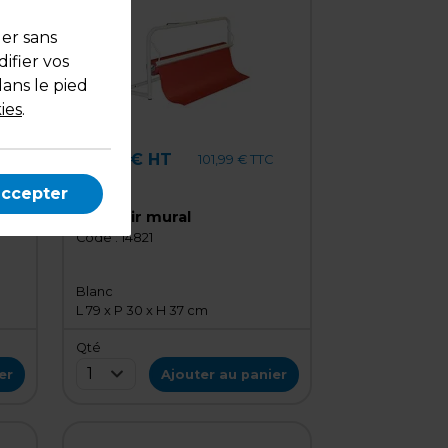
uer sans
ifier vos
dans le pied
ies
.
84,99 € HT
C
101,99 € TTC
l'unité
accepter
Dévidoir mural
Code :
14821
Blanc
L 79 x P 30 x H 37 cm
Qté
1
er
Ajouter au panier