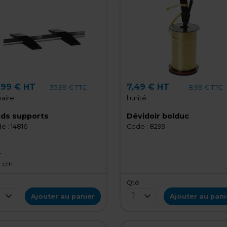
,99 € HT
7,49 € HT
35,99 € TTC
8,99 € TTC
paire
l'unité
eds supports
Dévidoir bolduc
e :
14816
Code :
8299
r
9 cm
é
Qté
1
Ajouter au panier
Ajouter au pani