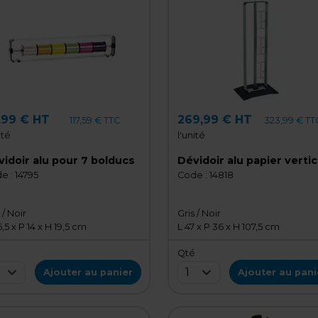
,99 € HT
269,99 € HT
117,59 € TTC
323,99 € TT
ité
l'unité
Dévidoir alu pour 7 bolducs
Dévidoir alu papier vertic
e :
14795
Code :
14818
 / Noir
Gris / Noir
,5 x P 14 x H 19,5 cm
L 47 x P 36 x H 107,5 cm
é
Qté
1
Ajouter au panier
Ajouter au pani