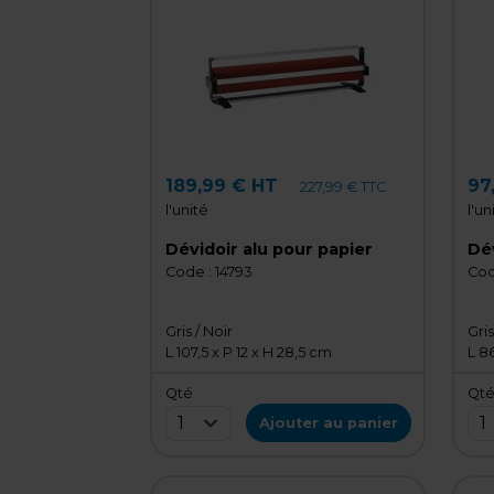
189,99 € HT
97
227,99 € TTC
l'unité
l'un
Dévidoir alu pour papier
Code :
14793
Cod
Gris / Noir
Gris
L 107,5 x P 12 x H 28,5 cm
L 86
Qté
Qt
1
1
Ajouter au panier