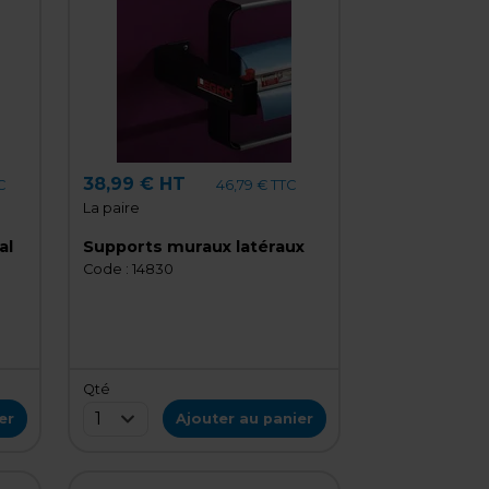
38,99 € HT
C
46,79 € TTC
La paire
al
Supports muraux latéraux
Code :
14830
Qté
1
er
Ajouter au panier