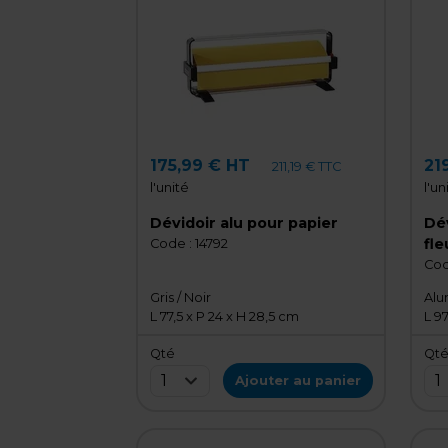
175,99 € HT
21
211,19 € TTC
l'unité
l'un
Dévidoir alu pour papier
Dév
fle
Code :
14792
Cod
Gris / Noir
Alu
L 77,5 x P 24 x H 28,5 cm
L 97
Qté
Qt
1
1
Ajouter au panier