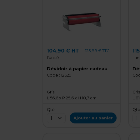
104,90 € HT
11
125,88 € TTC
l'unité
l'un
Dévidoir à papier cadeau
Dév
Code :
12629
Cod
Gris
Gris
L 56,6 x P 25,6 x H 18,7 cm
L 81
Qté
Qt
1
1
Ajouter au panier