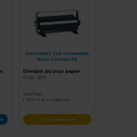
C
DISPONIBLE SUR COMMANDE
NOUS CONSULTER
er
Dévidoir alu pour papier
Code :
14791
Gris / Noir
L 57,5 x P 24 x H 28,5 cm
er
Sur commande