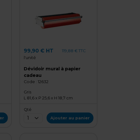
99,90 € HT
C
119,88 € TTC
l'unité
Dévidoir mural à papier
cadeau
Code :
12632
Gris
L 81,6 x P 25,6 x H 18,7 cm
Qté
1
er
Ajouter au panier