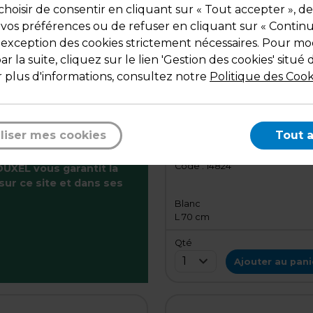
hoisir de consentir en cliquant sur « Tout accepter », de
 vos préférences ou de refuser en cliquant sur « Contin
l'exception des cookies strictement nécessaires. Pour mod
r la suite, cliquez sur le lien 'Gestion des cookies' situé 
 plus d'informations, consultez notre
Politique des Cook
129,99 € HT
155,99 € TT
l'unité
liser mes cookies
Tout 
Dévidoir double à poser
Code :
14824
UXEL vous garantit la
sur ce site et dans ses
Blanc
L 70 cm
Qté
1
Ajouter au pani