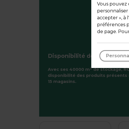
Vous pouvez c
personnaliser
accepter », à 
préférences pa
de page. Pour
Disponibilité des produits
Personna
2
Avec ses 40000 m
de stockage, RO
disponibilité des produits présents 
15 magasins.