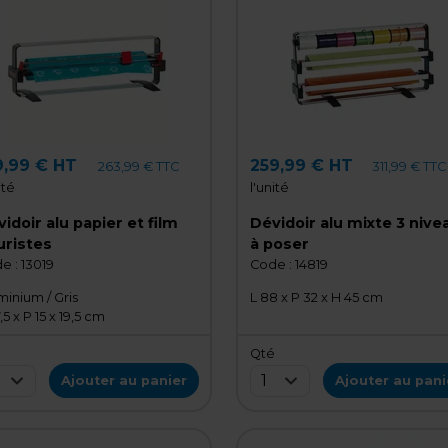
9,99 € HT
259,99 € HT
263,99 € TTC
311,99 € TTC
ité
l'unité
idoir alu papier et film
Dévidoir alu mixte 3 nive
uristes
à poser
e :
13019
Code :
14819
minium / Gris
L 88 x P 32 x H 45 cm
,5 x P 15 x 19,5 cm
é
Qté
1
Ajouter au panier
Ajouter au pani