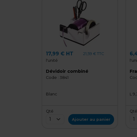
17,99 € HT
6,
21,59 € TTC
l'unité
l'un
Dévidoir combiné
Fr
Code :
3841
Cod
Blanc
L 9,
Qté
Qt
1
1
Ajouter au panier