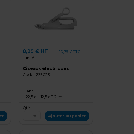
8,99 € HT
10,79 € TTC
l'unité
Ciseaux électriques
Code :
229023
Blanc
L 22,5 x H 12,5 x P 2 cm
Qté
1
er
Ajouter au panier