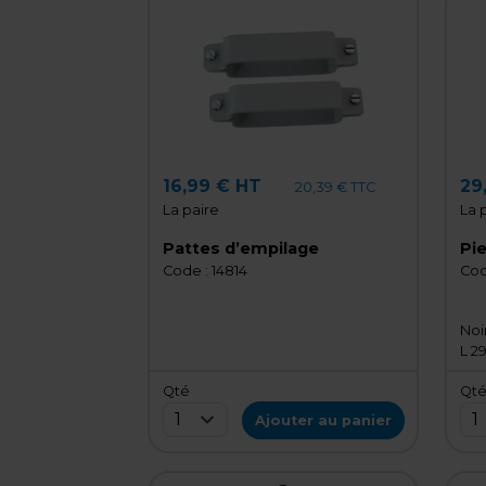
16,99 € HT
29
20,39 € TTC
La paire
La 
Pattes d’empilage
Pi
Code :
14814
Cod
Noi
L 2
Qté
Qt
1
1
Ajouter au panier