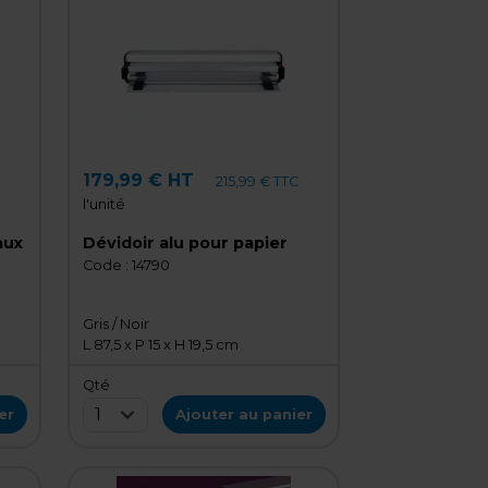
179,99 € HT
215,99 € TTC
l'unité
aux
Dévidoir alu pour papier
Code :
14790
Gris / Noir
L 87,5 x P 15 x H 19,5 cm
Qté
1
er
Ajouter au panier