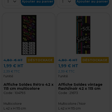
1
1
Ajouter au panier
Ajouter au panier
4,80
€ HT
DÉSTOCKAGE
4,80
€ HT
DÉSTOCKAGE
1,99 € HT
1,99 € HT
2,39 € TTC
2,39 € TTC
l'unité
l'unité
Affiche Soldes Rétro 42 x
Affiche Soldes vintage
115 cm multicolore
flashi/noir 42 x 115 cm
Code :
104793
Code :
21673
Multicolore
Multicolore / Noir
L 42 x H 115 cm
L 42 x H 115 cm