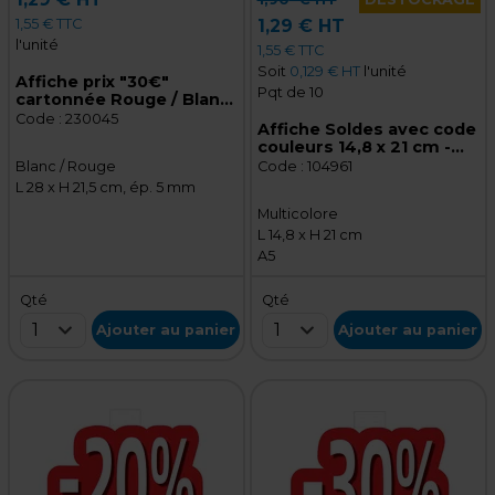
1,55 € TTC
1,29 € HT
l'unité
1,55 € TTC
Soit
0,129 € HT
l'unité
Affiche prix "30€"
Pqt de 10
cartonnée Rouge / Blanc
28 x 21,5 cm - Affiche
Code :
230045
Affiche Soldes avec code
promo
couleurs 14,8 x 21 cm -
Lot de 10
Code :
104961
Blanc / Rouge
L 28 x H 21,5 cm, ép. 5 mm
Multicolore
L 14,8 x H 21 cm
A5
Qté
Qté
1
1
Ajouter au panier
Ajouter au panier