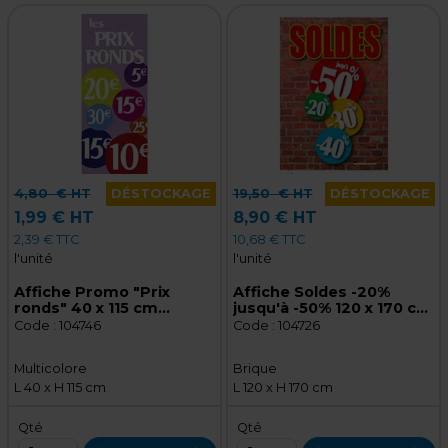
4,80
€ HT
DÉSTOCKAGE
19,50
€ HT
DÉSTOCKAGE
1,99 € HT
8,90 € HT
2,39 € TTC
10,68 € TTC
l'unité
l'unité
Affiche Promo "Prix
Affiche Soldes -20%
ronds" 40 x 115 cm
jusqu'à -50% 120 x 170 cm
multicolore
fond brique
Code :
104746
Code :
104726
Multicolore
Brique
L 40 x H 115 cm
L 120 x H 170 cm
Qté
Qté