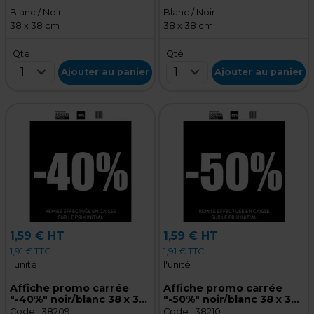
Blanc / Noir
Blanc / Noir
38 x 38 cm
38 x 38 cm
Qté
Qté
1
1
Ajouter au panier
Ajouter au panier
1,59 € HT
1,59 € HT
1,91 € TTC
1,91 € TTC
l'unité
l'unité
Affiche promo carrée
Affiche promo carrée
"-40%" noir/blanc 38 x 38
"-50%" noir/blanc 38 x 38
cm - Affiche Soldes
cm - Affiche Soldes
Code :
38209
Code :
38210