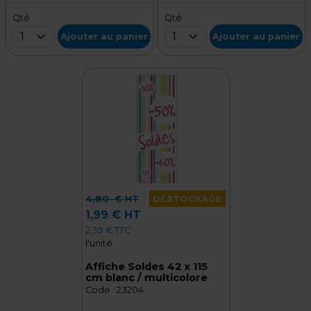
Qté
Qté
1
1
Ajouter au panier
Ajouter au panier
4,80
€ HT
DÉSTOCKAGE
1,99 € HT
2,39 € TTC
l'unité
Affiche Soldes 42 x 115
cm blanc / multicolore
Code :
23204