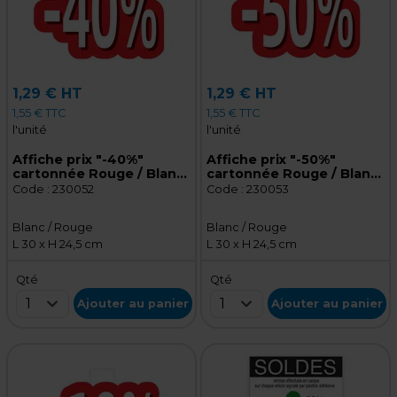
1,29 € HT
1,29 € HT
1,55 € TTC
1,55 € TTC
l'unité
l'unité
Affiche prix "-40%"
Affiche prix "-50%"
cartonnée Rouge / Blanc
cartonnée Rouge / Blanc
30 x 24,5 cm - Affiche
30 x 24,5 cm - Affiche
Code :
230052
Code :
230053
promo
promo
Blanc / Rouge
Blanc / Rouge
L 30 x H 24,5 cm
L 30 x H 24,5 cm
Qté
Qté
1
1
Ajouter au panier
Ajouter au panier