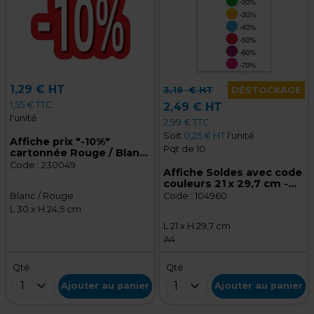
1,29 € HT
3,19
€ HT
DÉSTOCKAGE
1,55 € TTC
2,49 € HT
l'unité
2,99 € TTC
Soit
0,25 € HT
l'unité
Affiche prix "-10%"
Pqt de 10
cartonnée Rouge / Blanc
30 x 24,5 cm - Affiche
Code :
230049
Affiche Soldes avec code
promo
couleurs 21 x 29,7 cm -
Lot de 10
Code :
104960
Blanc / Rouge
L 30 x H 24,5 cm
L 21 x H 29,7 cm
A4
Qté
Qté
1
1
Ajouter au panier
Ajouter au panier