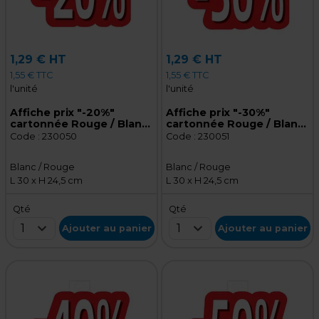
1,29 € HT
1,29 € HT
1,55 € TTC
1,55 € TTC
l'unité
l'unité
Affiche prix "-20%"
Affiche prix "-30%"
cartonnée Rouge / Blanc
cartonnée Rouge / Blanc
30 x 24,5 cm - Affiche
30 x 24,5 cm - Affiche
Code :
230050
Code :
230051
promo
promo
Blanc / Rouge
Blanc / Rouge
L 30 x H 24,5 cm
L 30 x H 24,5 cm
Qté
Qté
1
1
Ajouter au panier
Ajouter au panier