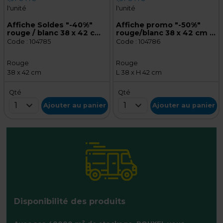
l'unité
l'unité
Affiche Soldes "-40%"
Affiche promo "-50%"
rouge / blanc 38 x 42 cm -
rouge/blanc 38 x 42 cm -
Affiche promo
Affiche Soldes
Code :
104785
Code :
104786
Rouge
Rouge
38 x 42 cm
L 38 x H 42 cm
Qté
Qté
1
1
Ajouter au panier
Ajouter au panier
Disponibilité des produits
2