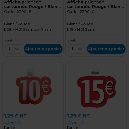
Affiche prix "3€"
Affiche prix "5€"
cartonnée Rouge / Blanc
cartonnée Rouge / Blanc
28 x 21,5 cm - Affiche
19 x 21,5 cm - Affiche
Code :
230048
Code :
230040
promo
promo
Blanc / Rouge
Blanc / Rouge
L 28 x H 21,5 cm, ép. 5 mm
L 19 x H 21,5 cm
Qté
Qté
1
1
Ajouter au panier
Ajouter au panier
1,29 € HT
1,29 € HT
1,55 € TTC
1,55 € TTC
l'unité
l'unité