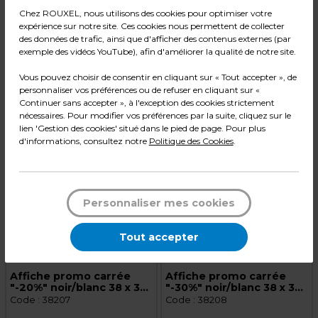
L 38 x H 42 cm
38 x 42 cm
Chez ROUXEL, nous utilisons des cookies pour optimiser votre
expérience sur notre site. Ces cookies nous permettent de collecter
Qté
Qté
des données de trafic, ainsi que d'afficher des contenus externes (par
exemple des vidéos YouTube), afin d'améliorer la qualité de notre site.
1
1
Ajouter au panier
Ajouter au panier
Vous pouvez choisir de consentir en cliquant sur « Tout accepter », de
personnaliser vos préférences ou de refuser en cliquant sur «
Continuer sans accepter », à l'exception des cookies strictement
nécessaires. Pour modifier vos préférences par la suite, cliquez sur le
lien 'Gestion des cookies' situé dans le pied de page. Pour plus
d'informations, consultez notre
Politique des Cookies
.
Personnaliser mes cookies
1,59 € HT
1,59 € HT
Tout accepter
1,91 € TTC
1,91 € TTC
l'unité
l'unité
Affiche promo carrée
Affiche promo carrée
"-20%" noir/blanc 38 x 38
"-30%" noir/blanc 38 x 38
cm - Affiche Soldes
cm - Affiche Soldes
Code :
38207
Code :
38208