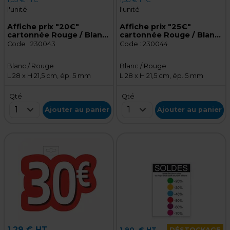
l'unité
l'unité
Affiche prix "20€"
Affiche prix "25€"
cartonnée Rouge / Blanc
cartonnée Rouge / Blanc
28 x 21,5 cm - Affiche
28 x 21,5 cm - Affiche
Code :
230043
Code :
230044
promo
promo
Blanc / Rouge
Blanc / Rouge
L 28 x H 21,5 cm, ép. 5 mm
L 28 x H 21,5 cm, ép. 5 mm
Qté
Qté
1
1
Ajouter au panier
Ajouter au panier
1,29 € HT
1,90
€ HT
DÉSTOCKAGE