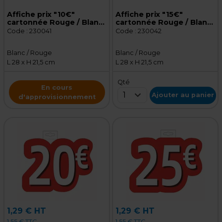
Affiche prix "10€"
Affiche prix "15€"
cartonnée Rouge / Blanc
cartonnée Rouge / Blanc
28 x 21,5 cm - Affiche
28 x 21,5 cm
Code :
230041
Code :
230042
promo
Blanc / Rouge
Blanc / Rouge
L 28 x H 21,5 cm
L 28 x H 21,5 cm
Qté
En cours
1
Ajouter au panier
d'approvisionnement
1,29 € HT
1,29 € HT
1,55 € TTC
1,55 € TTC