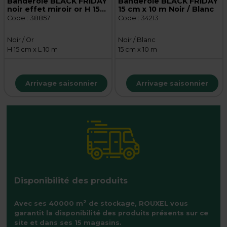
Banderole BLACK FRIDAY
Banderole BLACK FRIDAY
noir effet miroir or H 15
15 cm x 10 m Noir / Blanc
cm x L 10 m
Code :
38857
Code :
34213
Noir / Or
Noir / Blanc
H 15 cm x L 10 m
15 cm x 10 m
Arrivage saisonnier
Arrivage saisonnier
Disponibilité des produits
2
Avec ses 40000 m
de stockage, ROUXEL vous
garantit la disponibilité des produits présents sur ce
site et dans ses 15 magasins.