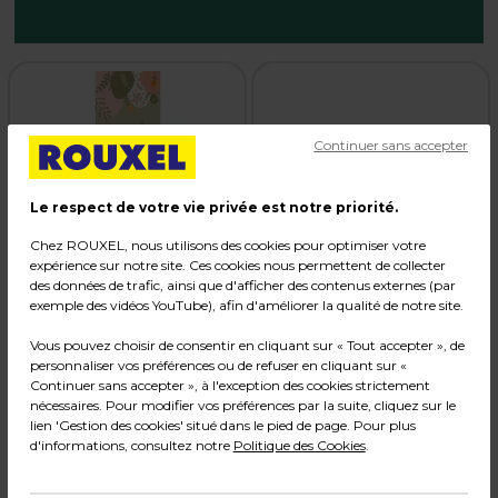
Continuer sans accepter
Le respect de votre vie privée est notre priorité.
Chez ROUXEL, nous utilisons des cookies pour optimiser votre
expérience sur notre site. Ces cookies nous permettent de collecter
5,99 € HT
1,99 € HT
des données de trafic, ainsi que d'afficher des contenus externes (par
7,19 € TTC
2,39 € TTC
exemple des vidéos YouTube), afin d'améliorer la qualité de notre site.
l'unité
l'unité
Vous pouvez choisir de consentir en cliquant sur « Tout accepter », de
Affiche Pâques verticale
Affiche Pâques
personnaliser vos préférences ou de refuser en cliquant sur «
motif œufs fleurs pastel
horizontale motif œufs
Continuer sans accepter », à l'exception des cookies strictement
42 x 119 cm
fleurs pastel 84 x 30 cm
Code :
41137
Code :
41138
nécessaires. Pour modifier vos préférences par la suite, cliquez sur le
lien 'Gestion des cookies' situé dans le pied de page. Pour plus
Multicolore
Multicolore
d'informations, consultez notre
Politique des Cookies
.
L 42 x H 119 cm
L 84 x H 30 cm