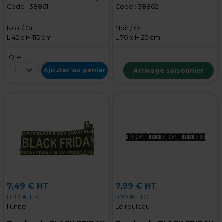
or M1
or M1
Code :
38861
Code :
38862
Noir / Or
Noir / Or
L 42 x H 115 cm
L 70 x H 25 cm
Qté
1
Ajouter au panier
Arrivage saisonnier
7,49 € HT
7,99 € HT
8,99 € TTC
9,59 € TTC
l'unité
Le rouleau