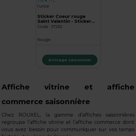
7,19 € TTC
l'unité
Sticker Coeur rouge
Saint Valentin - Sticker
vitrine - Set de 6 pièces
Code :
37262
Rouge
Arrivage saisonnier
Affiche vitrine et affiche
commerce saisonnière
Chez ROUXEL, la gamme d’affiches saisonnières
regroupe l’affiche vitrine et l’affiche commerce dont
vous avez besoin pour communiquer sur vos temps