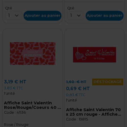
Qté
Qté
1
1
Ajouter au panier
Ajouter au panier
3,19 € HT
1,60
€ HT
DÉSTOCKAGE
3,83 € TTC
0,69 € HT
l'unité
0,83 € TTC
l'unité
Affiche Saint Valentin
Rose/Rouge/Coeurs 40 x
Affiche Saint Valentin 70
20 cm - Affiche vitrine
Code :
41136
x 25 cm rouge - Affiche
vitrine
Code :
19815
Rose / Rouge