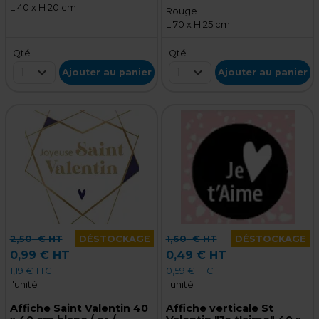
L 40 x H 20 cm
Rouge
L 70 x H 25 cm
Qté
Qté
1
1
Ajouter au panier
Ajouter au panier
2,50
€ HT
DÉSTOCKAGE
1,60
€ HT
DÉSTOCKAGE
0,99 € HT
0,49 € HT
1,19 € TTC
0,59 € TTC
l'unité
l'unité
Affiche Saint Valentin 40
Affiche verticale St