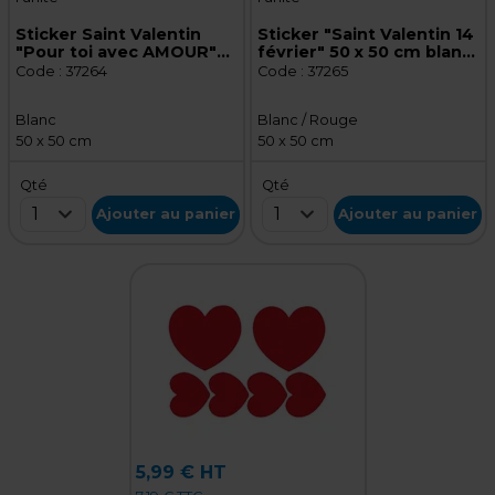
Sticker Saint Valentin
Sticker "Saint Valentin 14
"Pour toi avec AMOUR"
février" 50 x 50 cm blanc
50 x 50 cm blanc - Sticker
/ rouge - Sticker vitrine
Code :
37264
Code :
37265
vitrine
Blanc
Blanc / Rouge
50 x 50 cm
50 x 50 cm
Qté
Qté
1
1
Ajouter au panier
Ajouter au panier
5,99 € HT