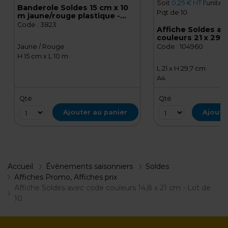
Soit
0,25 € HT
l'unité
Banderole Soldes 15 cm x 10
Pqt de 10
m jaune/rouge plastique -
Affichage Soldes
Code :
3823
Affiche Soldes av
couleurs 21 x 29,7
10
Code :
104960
Jaune / Rouge
H 15 cm x L 10 m
L 21 x H 29,7 cm
A4
Qté
Qté
Ajouter au panier
Ajoute
Accueil
Évènements saisonniers
Soldes
Affiches Promo, Affiches prix
Affiche Soldes avec code couleurs 14,8 x 21 cm - Lot de
10