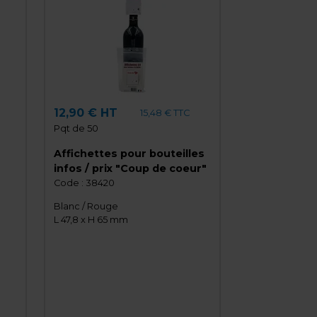
12,90 € HT
15,48 € TTC
Pqt de 50
Affichettes pour bouteilles
infos / prix "Coup de coeur"
Code :
38420
Blanc / Rouge
L 47,8 x H 65 mm