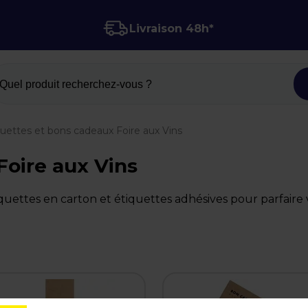
Livraison 48h*
Quel produit recherchez-vous ?
quettes et bons cadeaux Foire aux Vins
Foire aux Vins
ettes en carton et étiquettes adhésives pour parfaire vo