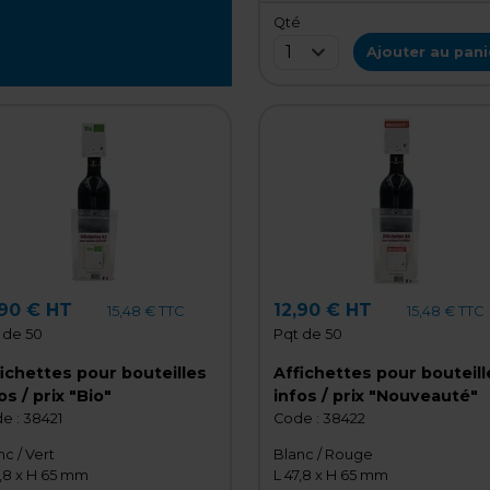
Qté
1
Ajouter au pani
,90 € HT
12,90 € HT
15,48 € TTC
15,48 € TTC
 de 50
Pqt de 50
ichettes pour bouteilles
Affichettes pour bouteill
os / prix "Bio"
infos / prix "Nouveauté"
e :
38421
Code :
38422
nc / Vert
Blanc / Rouge
7,8 x H 65 mm
L 47,8 x H 65 mm