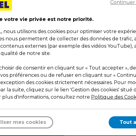
Continuer
 votre vie privée est notre priorité.
nous utilisons des cookies pour optimiser votre expéri
ies nous permettent de collecter des données de trafic, 
99 € HT
8,49 € HT
9,59 € TTC
10,19 € TTC
s contenus externes (par exemple des vidéos YouTube), a
t
0,040 € HT
l'unité
Soit
0,71 € HT
l'unité
 qualité de notre site.
uet de 200
Pqt de 12
iquettes adhésives
Bon cadeau kraft motif
hoisir de consentir en cliquant sur « Tout accepter », de
onne dégustation" - Brun
caviste brun / noir 12 x 12
 vos préférences ou de refuser en cliquant sur « Contin
oir - H 13,5 x L 3,5 cm -
cm - Paquet de 12
e :
35295
Code :
35303
l'exception des cookies strictement nécessaires. Pour mod
quet de 200
n / Noir
Noir / Brun
r la suite, cliquez sur le lien 'Gestion des cookies' situé 
,5 x L 3,5 cm
12 x 12 cm
 plus d'informations, consultez notre
Politique des Cook
é
Qté
1
Ajouter au panier
Ajouter au pani
liser mes cookies
Tout 