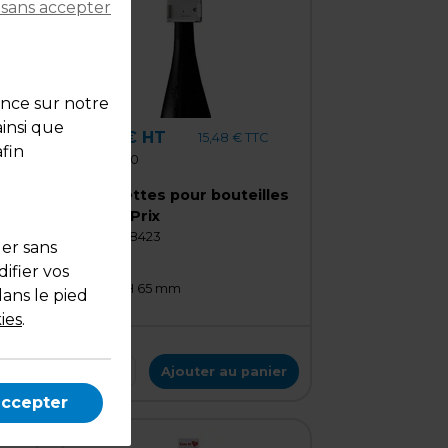
 sans accepter
ence sur notre
ainsi que
12,90 € HT
15,48 € TTC
fin
Pqt de 50
Affichettes pour bouteilles
Infos / Prix
Code :
38423
uer sans
ifier vos
Blanc
L 47,8 x H 65 mm
dans le pied
ies
.
Qté
1
er
Ajouter au panier
accepter