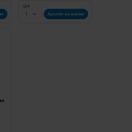
Qté
1
er
Ajouter au panier
es