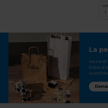
Qt
1
La pe
Sacs kraft
boites d’e
quantités.
Deman