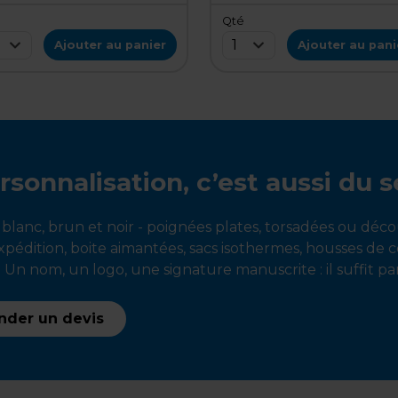
é
Qté
1
Ajouter au panier
Ajouter au pani
rsonnalisation, c’est aussi du s
 blanc, brun et noir - poignées plates, torsadées ou déc
xpédition, boite aimantées, sacs isothermes, housses de 
 Un nom, un logo, une signature manuscrite : il suffit par
der un devis