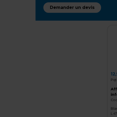
Demander un devis
12
Pqt
Aff
inf
Cod
Bla
L 4