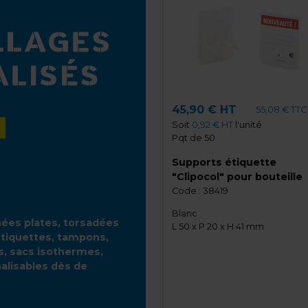
45,90 € HT
55,08 € TTC
Soit
0,92 € HT
l'unité
Pqt de 50
Supports étiquette
"Clipocol" pour bouteille
Code :
38419
Blanc
gnées plates, torsadées
L 50 x P 20 x H 41 mm
étiquettes, tampons,
es, sacs isothermes,
alisables dès de