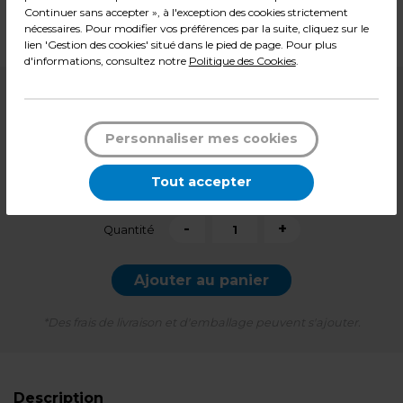
Dimensions : L 80 x P 40 x H 198 cm
Continuer sans accepter », à l'exception des cookies strictement
nécessaires. Pour modifier vos préférences par la suite, cliquez sur le
Poids : 95,00 kg
lien 'Gestion des cookies' situé dans le pied de page. Pour plus
d'informations, consultez notre
Politique des Cookies
.
549,99
€ HT
+ éco-mobilier
22,80
€
Personnaliser mes cookies
687,35
€ TTC*
Tout accepter
l'unité
-
+
Quantité
Ajouter au panier
*Des frais de livraison et d'emballage peuvent s'ajouter.
Description