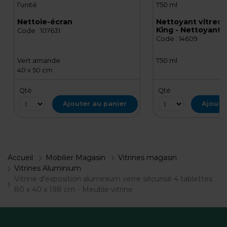
l'unité
750 ml
Nettoie-écran
Nettoyant vitres 
King - Nettoyant v
Code :
107631
Spray 750 ml
Code :
14609
Vert amande
750 ml
40 x 50 cm
Qté
Qté
Ajouter au panier
Ajoute
Accueil
Mobilier Magasin
Vitrines magasin
Vitrines Aluminium
Vitrine d'exposition aluminium verre sécurisé 4 tablettes
80 x 40 x 198 cm - Meuble vitrine