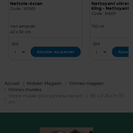
Nettoie-écran
Nettoyant vitres 
King - Nettoyant v
Code :
107631
Spray 750 ml
Code :
14609
Vert amande
750 ml
40 x 50 cm
Qté
Qté
Ajouter au panier
Ajoute
Accueil
Mobilier Magasin
Vitrines magasin
Vitrines murales
Vitrine murale pour panneau rainuré - L 90 x P 26 x H 70
cm