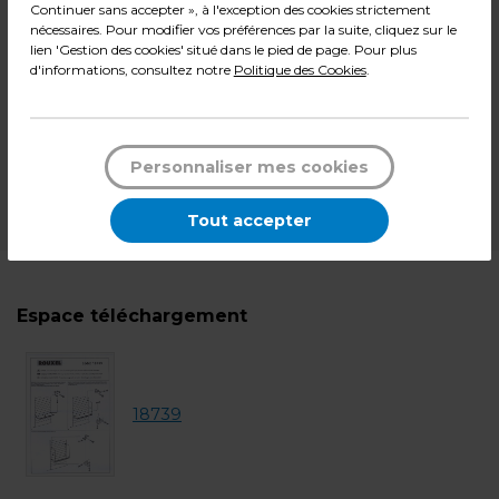
Continuer sans accepter », à l'exception des cookies strictement
+ éco-mobilier
5,77
€
nécessaires. Pour modifier vos préférences par la suite, cliquez sur le
lien 'Gestion des cookies' situé dans le pied de page. Pour plus
d'informations, consultez notre
Politique des Cookies
.
245,72
€ TTC*
l'unité
En cours d'approvisionnement
Personnaliser mes cookies
*Des frais de livraison et d'emballage peuvent s'ajouter.
Tout accepter
Espace téléchargement
18739