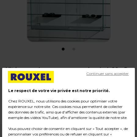
Vitrine murale pour panneau rainuré - L 90 x P
Continuer sans accepter
26 x H 70 cm
Code :
18739
Le respect de votre vie privée est notre priorité.
Matière : Verre
Chez ROUXEL, nous utilisons des cookies pour optimiser votre
Dimensions : L 90 x P 26 x H 70 cm
expérience sur notre site. Ces cookies nous permettent de collecter
Poids : 24,04 kg
des données de trafic, ainsi que d'afficher des contenus externes (par
exemple des vidéos YouTube), afin d'améliorer la qualité de notre site.
Vous pouvez choisir de consentir en cliquant sur « Tout accepter », de
199,00
€ HT
personnaliser vos préférences ou de refuser en cliquant sur «