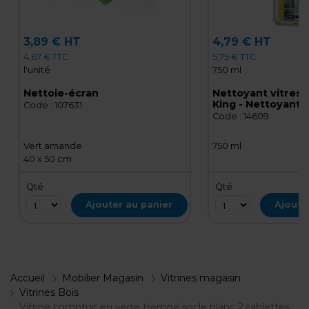
3,89 € HT
4,79 € HT
4,67 € TTC
5,75 € TTC
l'unité
750 ml
Nettoie-écran
Nettoyant vitres 
King - Nettoyant v
Code :
107631
Spray 750 ml
Code :
14609
Vert amande
750 ml
40 x 50 cm
Qté
Qté
Ajouter au panier
Ajoute
Accueil
Mobilier Magasin
Vitrines magasin
Vitrines Bois
Vitrine comptoir en verre trempé socle blanc 2 tablettes