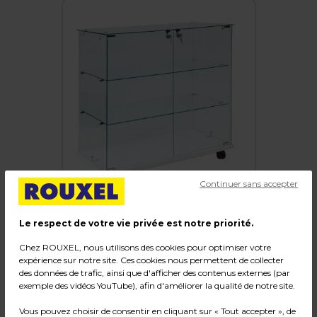
Continuer sans accepter
Le respect de votre vie privée est notre priorité.
Chez ROUXEL, nous utilisons des cookies pour optimiser votre
Vitrine comptoir en verre trempé socle blanc
expérience sur notre site. Ces cookies nous permettent de collecter
2 tablettes 80 x 40 x 90 cm sur roulettes -
des données de trafic, ainsi que d'afficher des contenus externes (par
Vitrine d’exposition
exemple des vidéos YouTube), afin d'améliorer la qualité de notre site.
Vous pouvez choisir de consentir en cliquant sur « Tout accepter », de
Code :
20153