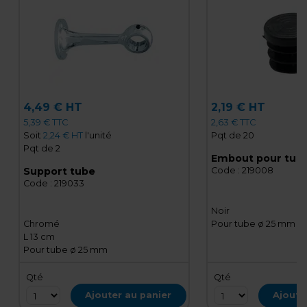
4,49 € HT
2,19 € HT
5,39 € TTC
2,63 € TTC
Soit
2,24 € HT
l'unité
Pqt de 20
Pqt de 2
Embout pour tub
Support tube
Code :
219008
Code :
219033
Noir
Chromé
Pour tube ø 25 mm
L 13 cm
Pour tube ø 25 mm
Qté
Qté
Ajouter au panier
Ajoute