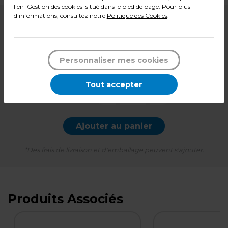
lien 'Gestion des cookies' situé dans le pied de page. Pour plus
d'informations, consultez notre
Politique des Cookies
.
8,99
€ HT
+ éco-mobilier
0,24
€
Personnaliser mes cookies
11,08
€ TTC*
l'unité
Tout accepter
-
+
Quantité
Ajouter au panier
*Des frais de livraison et d'emballage peuvent s'ajouter.
Produits Associés