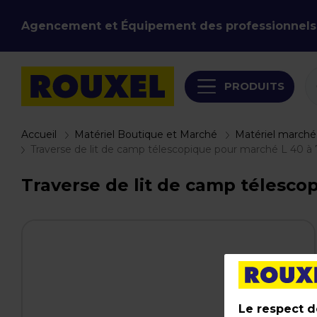
Agencement et Équipement des professionnels
PRODUITS
Accueil
Matériel Boutique et Marché
Matériel marché,
Traverse de lit de camp télescopique pour marché L 40 à 
Traverse de lit de camp télesco
Le respect de