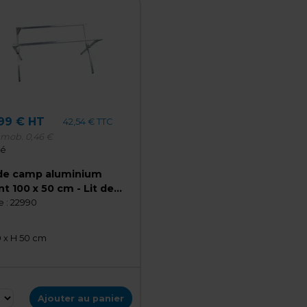
99 € HT
42,54 € TTC
-mob.
0,46 €
té
 de camp aluminium
nt 100 x 50 cm - Lit de
p pour marché
 :
22990
0 x H 50 cm
Ajouter au panier