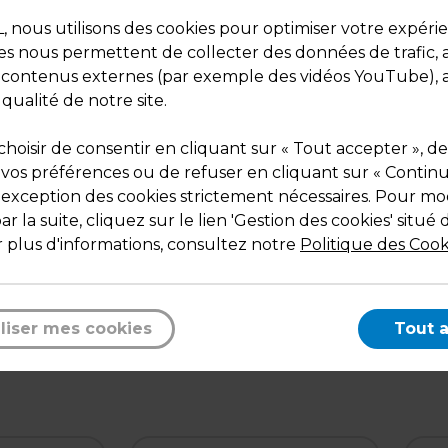
Dimensions : L 40 à 75 cm
Poids : 0,67 kg
nous utilisons des cookies pour optimiser votre expéri
ies nous permettent de collecter des données de trafic, 
s contenus externes (par exemple des vidéos YouTube), a
 qualité de notre site.
hoisir de consentir en cliquant sur « Tout accepter », de
 vos préférences ou de refuser en cliquant sur « Contin
l'exception des cookies strictement nécessaires. Pour mod
Description
r la suite, cliquez sur le lien 'Gestion des cookies' situé 
 plus d'informations, consultez notre
Politique des Cook
Permet de modifier la largeur du lit de camp.
Longueur réglable de 40 à 75 cm.
Tube carré section 20 x 20 mm et 15 x 15 mm.
Dimensions mini : L 50 x P 3 x H 3 cm.
liser mes cookies
Tout 
Dimensions maxi : L 90 x P 3 x H 3 cm.