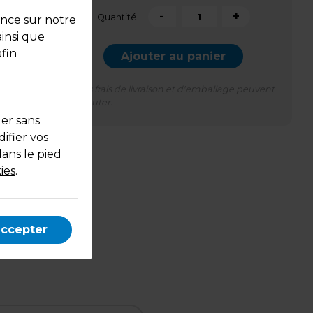
-
+
Quantité
ence sur notre
ainsi que
fin
Ajouter au panier
*Des frais de livraison et d'emballage peuvent
s'ajouter.
uer sans
ifier vos
dans le pied
ies
.
accepter