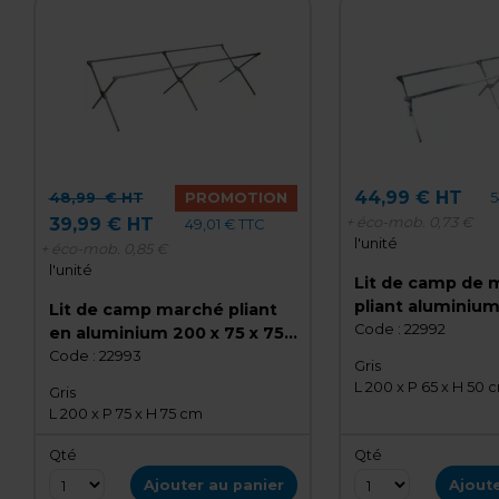
44,99 € HT
5
48,99
€ HT
PROMOTION
+ éco-mob.
0,73 €
39,99 € HT
49,01 € TTC
l'unité
+ éco-mob.
0,85 €
l'unité
Lit de camp de 
pliant aluminium
Lit de camp marché pliant
50 cm - Lit de c
Code :
22992
en aluminium 200 x 75 x 75
cm
Code :
22993
Gris
L 200 x P 65 x H 50 
Gris
L 200 x P 75 x H 75 cm
Qté
Qté
Ajouter au panier
Ajoute