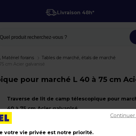
Livraison 48h*
Quel produit recherchez-vous ?
 Matériel forains
Tables de marché, étals de marché
75 cm Acier galvanisé
pique pour marché L 40 à 75 cm Aci
Traverse de lit de camp télescopique pour marc
40 à 75 cm Acier galvanisé
Continuer
Code :
22995
Matière : Acier galvanisé CR+3
 votre vie privée est notre priorité.