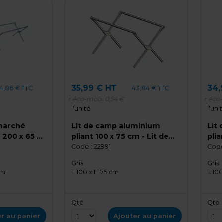
35,99 € HT
34,
4,86 € TTC
43,84 € TTC
+ éco-mob.
0,54 €
+ éco
l'unité
l'uni
marché
Lit de camp aluminium
Lit
 200 x 65 x
pliant 100 x 75 cm - Lit de
plia
amp forain
camp pour marché
cam
Code :
22991
Code
Gris
Gris
cm
L 100 x H 75 cm
L 10
Qté
Qté
r au panier
Ajouter au panier