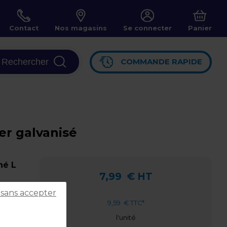
Contact
Nos magasins
Se connecter
Panier
Rechercher
COMMANDE RAPIDE
er galvanisé
hé L
7,99
€ HT
 sans accepter
9,59
€ TTC*
l'unité