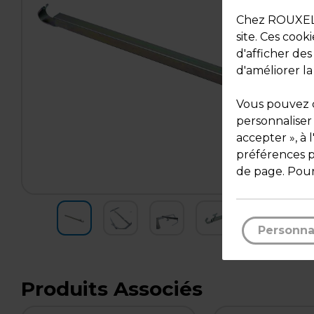
Chez ROUXEL, 
site. Ces cook
d'afficher de
d'améliorer la
Vous pouvez c
personnaliser
accepter », à 
préférences pa
de page. Pour
Personna
Produits Associés