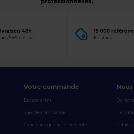
professionnelles.
ivraison 48h
15 000 référen
ans 95% des cas
En stock
Votre commande
Nous 
Espace client
Qui som
Suivi de commande
Recrut
Conditions générales de vente
Catalogu