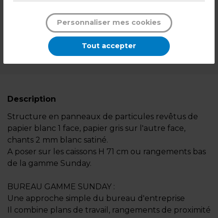
DISPONIBLE SUR COMMANDE
NOUS CONSULTER
Personnaliser mes cookies
Sur commande
Tout accepter
*Des frais de livraison et d'emballage peuvent s'ajouter.
Description
Structure en panneaux de particules revêtus de
papier blanc 1 face, papier gris sur l'autre face,
chants 2 mm blanc satiné.
A poser sur les caissons H 71 cm ou rangements bas
de la gamme Sunday.
BUREAU GAMME SUNDAY :
Une approche simple du bureau d'entreprise
Il combine plans de travail, rangements de proximité