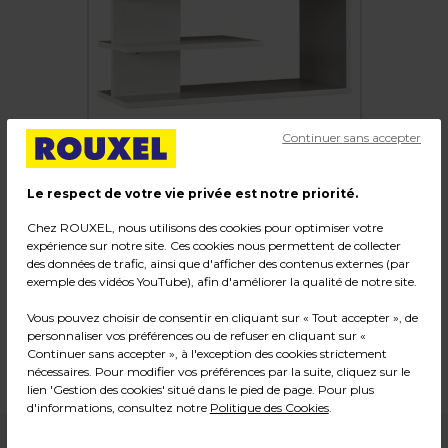
Continuer sans accepter
Le respect de votre vie privée est notre priorité.
Chez ROUXEL, nous utilisons des cookies pour optimiser votre
expérience sur notre site. Ces cookies nous permettent de collecter
Top surmeuble pour rangements
des données de trafic, ainsi que d'afficher des contenus externes (par
exemple des vidéos YouTube), afin d'améliorer la qualité de notre site.
Code :
20350
Vous pouvez choisir de consentir en cliquant sur « Tout accepter », de
Couleur : Blanc / Gris
personnaliser vos préférences ou de refuser en cliquant sur «
Dimensions : L 42 x P 80 x H 37 cm
Continuer sans accepter », à l'exception des cookies strictement
Poids : 13,50 kg
nécessaires. Pour modifier vos préférences par la suite, cliquez sur le
lien 'Gestion des cookies' situé dans le pied de page. Pour plus
d'informations, consultez notre
Politique des Cookies
.