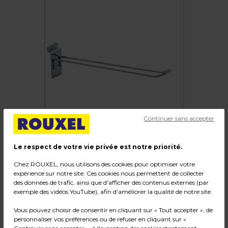
Continuer sans accepter
Le respect de votre vie privée est notre priorité.
Broche double pour panneau rainuré ø 4 mm x
Chez ROUXEL, nous utilisons des cookies pour optimiser votre
expérience sur notre site. Ces cookies nous permettent de collecter
L 30 cm - Tige double - Chrome - Lot de 10
des données de trafic, ainsi que d'afficher des contenus externes (par
exemple des vidéos YouTube), afin d'améliorer la qualité de notre site.
Code :
202308
Vous pouvez choisir de consentir en cliquant sur « Tout accepter », de
Couleur : Chromé
personnaliser vos préférences ou de refuser en cliquant sur «
Matière : Métal