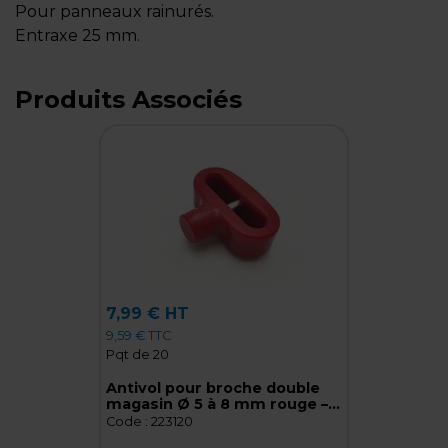
Pour panneaux rainurés.
Entraxe 25 mm.
Produits Associés
7,99 € HT
9,59 € TTC
Pqt de 20
Antivol pour broche double
magasin Ø 5 à 8 mm rouge –
Stop broche – Paquet de 20
Code :
223120