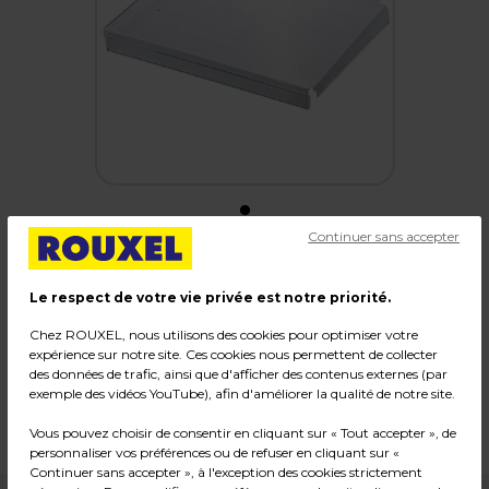
Continuer sans accepter
Tablette droite renforcée
Le respect de votre vie privée est notre priorité.
Code :
219174
Chez ROUXEL, nous utilisons des cookies pour optimiser votre
expérience sur notre site. Ces cookies nous permettent de collecter
Couleur : Transparent
des données de trafic, ainsi que d'afficher des contenus externes (par
Matière : Acrylique
exemple des vidéos YouTube), afin d'améliorer la qualité de notre site.
Dimensions : L 40 x P 27 x H 4 cm
Poids : 0,42 kg
Vous pouvez choisir de consentir en cliquant sur « Tout accepter », de
personnaliser vos préférences ou de refuser en cliquant sur «
Continuer sans accepter », à l'exception des cookies strictement