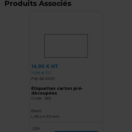
Produits Associés
14,90 € HT
17,88 € TTC
Pqt de 2400
Étiquettes carton pré-
découpées
Code :
565
Blanc
L 65 x H 35 mm
Qté