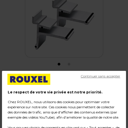
Continuer sans accepter
Pince métal pour tablette verre ép.6 mm sur
panneau rainuré - Gris - Lot de 2
Le respect de votre vie privée est notre priorité.
Code :
18433
Chez ROUXEL, nous utilisons des cookies pour optimiser votre
expérience sur notre site. Ces cookies nous permettent de collecter
Couleur : Gris
des données de trafic, ainsi que d'afficher des contenus externes (par
Matière : Aluminium
exemple des vidéos YouTube), afin d'améliorer la qualité de notre site.
Poids : 0,15 kg
Vous pouvez choisir de consentir en cliquant sur « Tout accepter », de