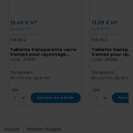
19,49 € HT
13,99 € HT
25,46 € TTC
18,17 € TTC
+ éco-mob.
1,73 €
+ éco-mob.
1,15 €
Pqt de 2
Pqt de 2
Tablette transparente verre
Tablette transpar
trempé pour rayonnage
trempé pour ray
magasin 80 x 30 cm, ép. 6 mm
magasin 80 x 20 c
Code :
217857
Code :
217856
- Verre clair - Lot de 2
mm - Verre clair -
Transparent
Transparent
80 x 30 cm, ép.6 mm
80 x 20 cm, ép. 6 mm
Qté
Qté
Ajouter au panier
Ajoute
Accueil
Mobilier Magasin