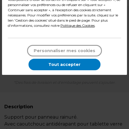
personnaliser vos préférences ou de refuser en cliquant sur «
Continuer sans accepter », à l'exception des cookies strictement
nécessaires. Pour modifier vos préférences par la suite, cliquez sur le
6,90
€ HT
lien 'Gestion des cookies' situé dans le pied de page. Pour plus
Soit
3,45 € HT
l'unité
d'informations, consultez notre
Politique des Cookies
.
8,28
€ TTC*
La paire
Personnaliser mes cookies
-
+
Quantité
Tout accepter
Ajouter au panier
*Des frais de livraison et d'emballage peuvent s'ajouter.
Description
Support pour panneau rainuré.
Avec caoutchouc antidérapant pour tablette verre