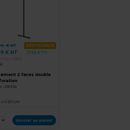
90
€ HT
DÉSTOCKAGE
99 € HT
27,68 € TTC
-mob.
1,08 €
té
tement 2 faces double
foration
 :
218354
 x H 221 cm
Ajouter au panier