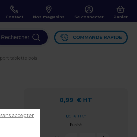
Contact
Nos magasins
Se connecter
Panier
Rechercher
COMMANDE RAPIDE
port tablette bois
0,99
€ HT
 sans accepter
1,19
€ TTC*
l'unité