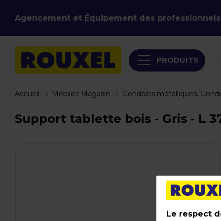
Agencement et Équipement des professionnels
PRODUITS
Accueil
Mobilier Magasin
Gondoles métalliques, Gond
Support tablette bois - Gris - L 
Le respect de