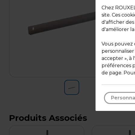
Chez ROUXEL, 
site. Ces cook
d'afficher de
d'améliorer la
Vous pouvez c
personnaliser
accepter », à 
préférences pa
de page. Pour
Personna
Produits Associés