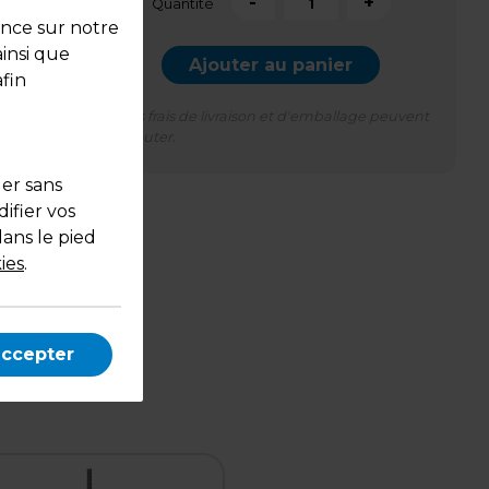
-
+
Quantité
ence sur notre
ainsi que
Ajouter au panier
fin
*Des frais de livraison et d'emballage peuvent
s'ajouter.
uer sans
ifier vos
dans le pied
ies
.
tement
e bois
accepter