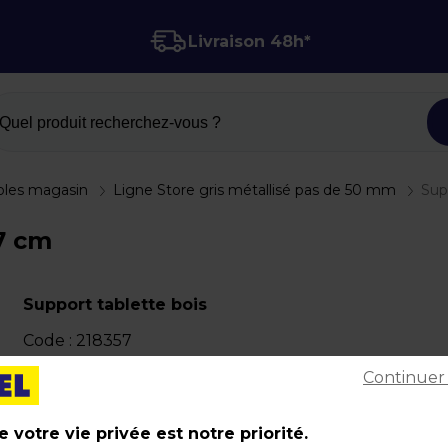
Livraison 48h*
Quel produit recherchez-vous ?
oles magasin
Ligne Store gris métallisé pas de 50 mm
Sup
37 cm
Support tablette bois
Code :
218357
Couleur : Gris
Continuer
Matière : Métal
Dimensions : L 37 cm
 votre vie privée est notre priorité.
Poids : 0,14 kg