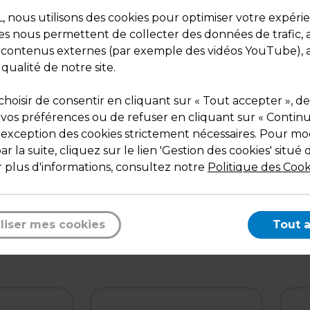
nous utilisons des cookies pour optimiser votre expéri
ies nous permettent de collecter des données de trafic, 
s contenus externes (par exemple des vidéos YouTube), a
 qualité de notre site.
hoisir de consentir en cliquant sur « Tout accepter », de
 vos préférences ou de refuser en cliquant sur « Contin
l'exception des cookies strictement nécessaires. Pour mod
Description
r la suite, cliquez sur le lien 'Gestion des cookies' situé 
Support amovible pour tablette bois.
 plus d'informations, consultez notre
Politique des Cook
Pour fixer une
tablette bois
sur une embase de piè
2 faces L 35 cm, il vous faut 2 supports spécial tablett
+ 2 supports insert code 218359.
liser mes cookies
Tout 
Coloris gris RAL 9007.