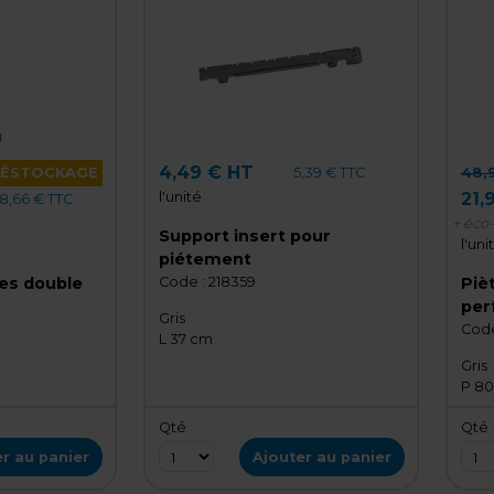
4,49 € HT
5,39 € TTC
ÉSTOCKAGE
48,
l'unité
21,
8,66 € TTC
+ éco
Support insert pour
l'uni
piétement
Code :
218359
es double
Piè
per
Gris
Code
L 37 cm
Gris
P 80
Qté
Qté
r au panier
Ajouter au panier