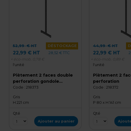
52,99
€ HT
DÉSTOCKAGE
44,99
€ HT
D
22,99 € HT
22,99 € HT
28,52 € TTC
2
+ éco-mob.
0,78 €
+ éco-mob.
0,89 €
l'unité
l'unité
Piètement 2 faces double
Piètement 2 fac
perforation gondole
perforation
centrale "L" Ligne Store Gris
Code :
218373
Code :
218372
Métallisé H.2m21 – 2 faces –
Gris
Gris
Pas de 50mm
H 221 cm
P 80 x H 141 cm
Qté
Qté
Ajouter au panier
Ajoute