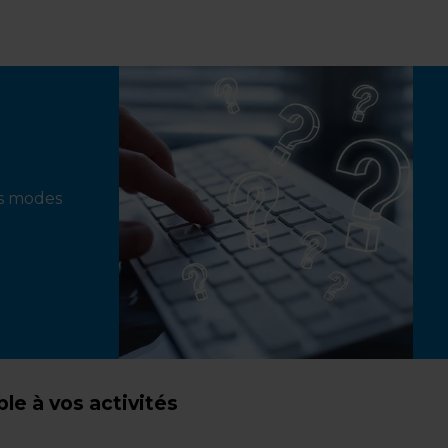
ts modes
e à vos activités