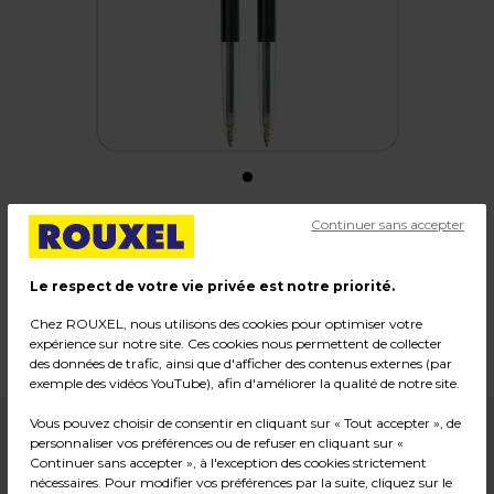
Continuer sans accepter
Stylos - Bic M10 - rétractables - noir
Le respect de votre vie privée est notre priorité.
Code :
1090
Chez ROUXEL, nous utilisons des cookies pour optimiser votre
Couleur : Noir
expérience sur notre site. Ces cookies nous permettent de collecter
Poids : 0,02 kg
des données de trafic, ainsi que d'afficher des contenus externes (par
exemple des vidéos YouTube), afin d'améliorer la qualité de notre site.
Vous pouvez choisir de consentir en cliquant sur « Tout accepter », de
1,99
€ HT
personnaliser vos préférences ou de refuser en cliquant sur «
Continuer sans accepter », à l'exception des cookies strictement
nécessaires. Pour modifier vos préférences par la suite, cliquez sur le