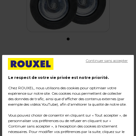
Roulettes sans freins
Continuer sans accepter
Code :
13583
Le respect de votre vie privée est notre priorité.
Dimensions : ø 90 mm
Poids : 0,54 kg
Chez ROUXEL, nous utilisons des cookies pour optimiser votre
expérience sur notre site. Ces cookies nous permettent de collecter
des données de trafic, ainsi que d'afficher des contenus externes (par
exemple des vidéos YouTube), afin d'améliorer la qualité de notre site.
13,90
€ HT
Vous pouvez choisir de consentir en cliquant sur « Tout accepter », de
personnaliser vos préférences ou de refuser en cliquant sur «
Continuer sans accepter », à l'exception des cookies strictement
16,68
€ TTC*
nécessaires. Pour modifier vos préférences par la suite, cliquez sur le
Pqt de 2