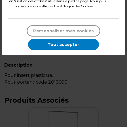
lien 'Gestion des cookies' situé dans le pied de page. Pour plus
d'informations, consultez notre
Politique des Cookies
.
-
+
Quantité
Ajouter au panier
Personnaliser mes cookies
*Des frais de livraison et d'emballage peuvent s'ajouter.
Tout accepter
Description
Pour insert plastique.
Pour portant code 2013600.
Produits Associés