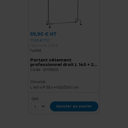
59,90 € HT
71,95 € TTC
+ éco-mob.
0,06 €
l'unité
Portant vêtement
professionnel droit L 140 + 2
rallonges 33 cm - hauteur
Code :
2013600
réglable 120/200 cm
Chromé
L 140 x P 55 x H 120/200 cm
Qté
Ajouter au panier