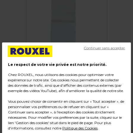
Continuer sans accepter
Le respect de votre vie privée est notre priorité.
Chez ROUXEL, nous utilisons des cookies pour optimiser votre
expérience sur notre site. Ces cookies nous permettent de collecter
des données de trafic, ainsi que d'afficher des contenus externes (par
Porte-document A5 vertical pour panneau
exemple des vidéos YouTube), afin d'améliorer la qualité de notre site.
rainuré ou grille
Vous pouvez choisir de consentir en cliquant sur « Tout accepter », de
Code :
39041
personnaliser vos préférences ou de refuser en cliquant sur «
Continuer sans accepter », à l'exception des cookies strictement
Couleur : Transparent
nécessaires. Pour modifier vos préférences par la suite, cliquez sur le
Matière : PMMA 3 mm
lien 'Gestion des cookies' situé dans le pied de page. Pour plus
Dimensions : L 15 x P 2 x H 21 cm
d'informations, consultez notre
Politique des Cookies
.