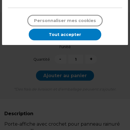
Poids : 0,25 kg
Personnaliser mes cookies
5,99
€ HT
Tout accepter
7,19
€ TTC*
l'unité
-
+
Quantité
Ajouter au panier
*Des frais de livraison et d'emballage peuvent s'ajouter.
Description
Porte-affiche avec crochet pour panneau rainuré