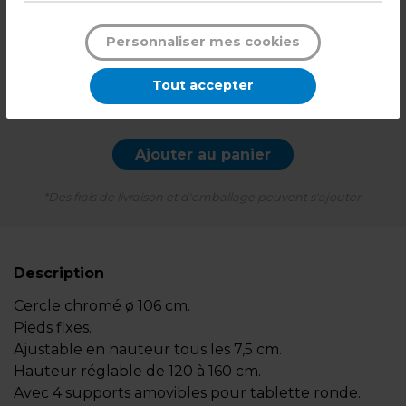
130,33
€ TTC*
Personnaliser mes cookies
l'unité
Tout accepter
-
+
Quantité
Ajouter au panier
*Des frais de livraison et d'emballage peuvent s'ajouter.
Description
Cercle chromé ø 106 cm.
Pieds fixes.
Ajustable en hauteur tous les 7,5 cm.
Hauteur réglable de 120 à 160 cm.
Avec 4 supports amovibles pour tablette ronde.