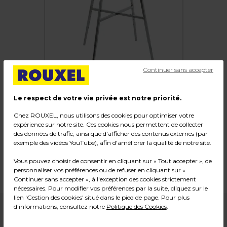
Continuer sans accepter
Le respect de votre vie privée est notre priorité.
Portant rond
Chez ROUXEL, nous utilisons des cookies pour optimiser votre
expérience sur notre site. Ces cookies nous permettent de collecter
des données de trafic, ainsi que d'afficher des contenus externes (par
Code :
216296
exemple des vidéos YouTube), afin d'améliorer la qualité de notre site.
Couleur : Chromé
Vous pouvez choisir de consentir en cliquant sur « Tout accepter », de
Dimensions : ø 106 cm
personnaliser vos préférences ou de refuser en cliquant sur «
Poids : 13,14 kg
Continuer sans accepter », à l'exception des cookies strictement
nécessaires. Pour modifier vos préférences par la suite, cliquez sur le
lien 'Gestion des cookies' situé dans le pied de page. Pour plus
d'informations, consultez notre
Politique des Cookies
.
106,90
€ HT
+ éco-mobilier
1,71
€