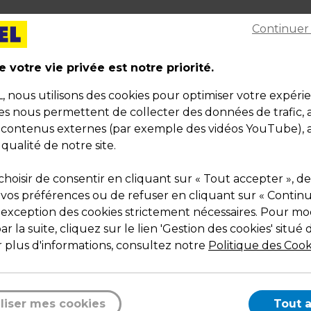
Continuer
 votre vie privée est notre priorité.
nous utilisons des cookies pour optimiser votre expéri
ies nous permettent de collecter des données de trafic, 
s contenus externes (par exemple des vidéos YouTube), a
 qualité de notre site.
Description
hoisir de consentir en cliquant sur « Tout accepter », de
 vos préférences ou de refuser en cliquant sur « Contin
Point d’ancrage de sécurité pour bureau : la bas
l'exception des cookies strictement nécessaires. Pour mod
fiable pour protéger vos équipements informati
r la suite, cliquez sur le lien 'Gestion des cookies' situé 
 plus d'informations, consultez notre
Politique des Cook
Le point d’ancrage de sécurité Kensington pour bur
permet d’ajouter en quelques minutes un point de
fixation solide sur n’importe quel plan de travail, afin 
attacher un câble antivol pour ordinateur portable, 
liser mes cookies
Tout 