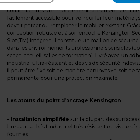
ou station d’accueil. Compact et discret, il offre aux
collaborateurs un emplacement clairement identifié
facilement accessible pour verrouiller leur matériel, 
devoir percer ou remplacer le mobilier existant. Grâce
conception robuste et à son encoche Kensington Sec
Slot(TM) intégrée, il constitue un maillon de sécurité 
dans les environnements professionnels sensibles (o
space, accueil, salles de formation). Livré avec un adh
industriel ultra‑résistant et des vis de sécurité indévis
il peut être fixé soit de manière non invasive, soit de 
permanente pour une protection maximale.
Les atouts du point d’ancrage Kensington
- Installation simplifiée
sur la plupart des surfaces 
bureau : adhésif industriel très résistant ou vis de séc
fournies.