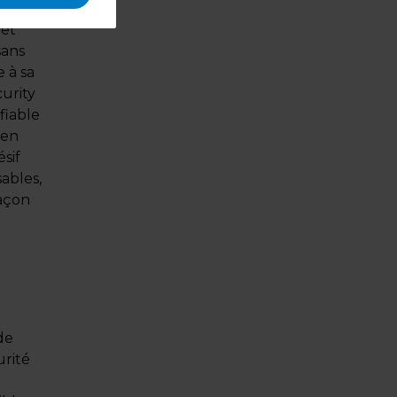
 et
sans
 à sa
urity
fiable
pen
ésif
sables,
façon
de
urité