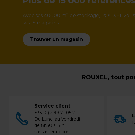
Plus de 15 000 référence
2
Avec ses 40000 m
de stockage, ROUXEL vous ga
ses 15 magasins.
Trouver un magasin
ROUXEL, tout pou
Service client
+33 (0) 2 99 71 05 71
L
Du Lundi au Vendredi
D
de 8h30 à 18h
sans interruption