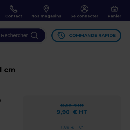
Contact
Nos magasins
Se connecter
Panier
Rechercher
COMMANDE RAPIDE
,1 cm
n
13,90
€ HT
9,90
€ HT
11,88
€ TTC*