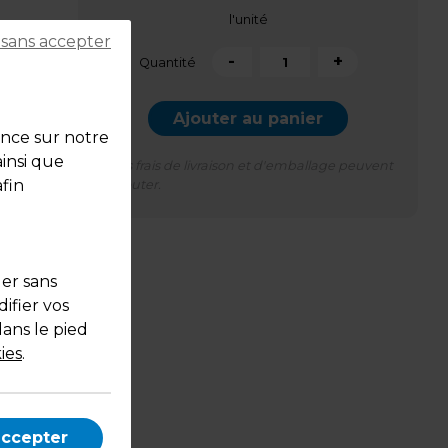
l'unité
 sans accepter
-
+
Quantité
Ajouter au panier
ence sur notre
ainsi que
*Des frais de livraison et d'emballage peuvent
fin
s'ajouter.
uer sans
e
ifier vos
ques
dans le pied
ies
.
eau
d’y
écran
accepter