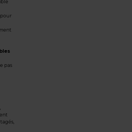
ible
 pour
ement
bles
re pas
,
ment
tagés,