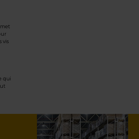
ermet
our
 vis
e qui
out