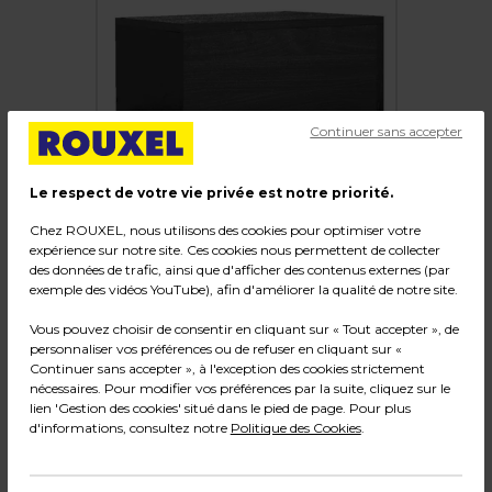
Continuer sans accepter
Le respect de votre vie privée est notre priorité.
Chez ROUXEL, nous utilisons des cookies pour optimiser votre
expérience sur notre site. Ces cookies nous permettent de collecter
des données de trafic, ainsi que d'afficher des contenus externes (par
exemple des vidéos YouTube), afin d'améliorer la qualité de notre site.
Podium vitrine noir 50 x 50 x 25 cm - Socle
Vous pouvez choisir de consentir en cliquant sur « Tout accepter », de
vitrine - Podium de présentation magasin
personnaliser vos préférences ou de refuser en cliquant sur «
Continuer sans accepter », à l'exception des cookies strictement
nécessaires. Pour modifier vos préférences par la suite, cliquez sur le
Code :
33852
lien 'Gestion des cookies' situé dans le pied de page. Pour plus
Couleur : Noir
d'informations, consultez notre
Politique des Cookies
.
Dimensions : L 50 x P 50 x H 25 cm
Poids : 8,54 kg