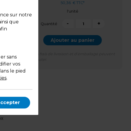
50,36
€ TTC*
l'unité
ence sur notre
ainsi que
-
+
Quantité
fin
Ajouter au panier
*Des frais de livraison et d'emballage peuvent
uer sans
s'ajouter.
ifier vos
dans le pied
ies
.
accepter
ox