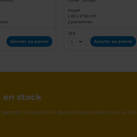
300630
Code :
300629
Noyer
m
L 60 x P 60 cm
nnes
2 personnes
Qté
Ajouter au panier
Ajouter au panier
s en stock
rantit la disponibilité des produits présents sur ce site