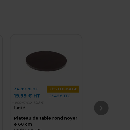
34,99
€ HT
DÉSTOCKAGE
36,90
€ HT
19,99 € HT
19,99 € HT
25,46 € TTC
+ éco-mob.
1,23 €
+ éco-mob.
0,94 €
l'unité
l'unité
Plateau de table rond noyer
Plateau de table
ø 60 cm
brossé ø 60 cm