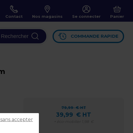
Contact
Nos magasins
Se connecter
Panier
Rechercher
COMMANDE RAPIDE
cm
79,99
€ HT
39,99
€ HT
 sans accepter
+ éco-mobilier
1,98
€