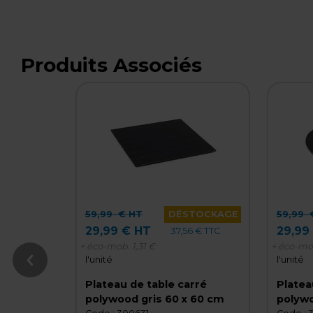
Produits Associés
59,99
€ HT
DÉSTOCKAGE
59,99
€
29,99 € HT
29,99
37,56 € TTC
+ éco-mob.
1,31 €
+ éco-mo
l'unité
l'unité
Plateau de table carré
Platea
polywood gris 60 x 60 cm