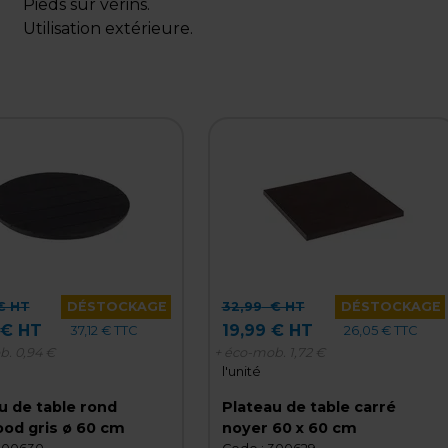
Pieds sur vérins.
Utilisation extérieure.
 HT
DÉSTOCKAGE
32,99
€ HT
DÉSTOCKAGE
 € HT
19,99 € HT
37,12 € TTC
26,05 € TTC
b.
0,94 €
+ éco-mob.
1,72 €
l'unité
u de table rond
Plateau de table carré
polywood gris ø 60 cm
noyer 60 x 60 cm