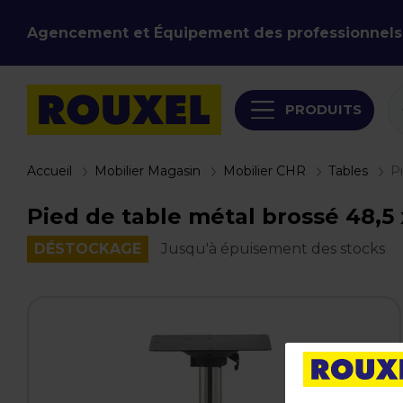
Agencement et Équipement des professionnels
PRODUITS
Accueil
Mobilier Magasin
Mobilier CHR
Tables
P
Pied de table métal brossé 48,5 x
DÉSTOCKAGE
Jusqu'à épuisement des stocks