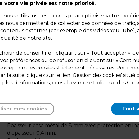
 votre vie privée est notre priorité.
Poids : 11,00 kg
nous utilisons des cookies pour optimiser votre expéri
ies nous permettent de collecter des données de trafic, 
s contenus externes (par exemple des vidéos YouTube), a
 qualité de notre site.
hoisir de consentir en cliquant sur « Tout accepter », de
 vos préférences ou de refuser en cliquant sur « Contin
l'exception des cookies strictement nécessaires. Pour mod
r la suite, cliquez sur le lien 'Gestion des cookies' situé 
 plus d'informations, consultez notre
Politique des Cook
Description
Finition en métal inox brossé.
Fixation plateau pliable, pied empilable.
liser mes cookies
Tout 
Platine de fixation plateau de 30 x 30 cm.
Poteau ø 6 cm en inox, épaisseur de 1mm.
Épaisseur base métal de 8 mm avec protection en in
d'épaisseur 0,4 mm.