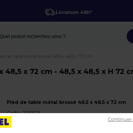
Livraison 48h*
Quel produit recherchez-vous ?
ied de table métal brossé 48,5 x 48,5 x 72 cm
 48,5 x 72 cm - 48,5 x 48,5 x H 72 
Pied de table métal brossé 48,5 x 48,5 x 72 cm
Code :
300623
Continuer
Matière : Métal
Dimensions : 48,5 x 48,5 x H 72 cm