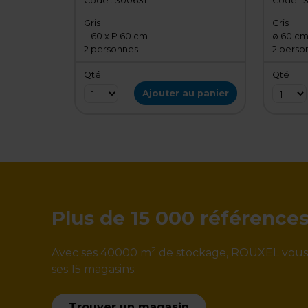
Code :
300631
Code :
Gris
Gris
L 60 x P 60 cm
ø 60 c
2 personnes
2 perso
Qté
Qté
Ajouter au panier
Plus de 15 000 référence
2
Avec ses 40000 m
de stockage, ROUXEL vous ga
ses 15 magasins.
Trouver un magasin