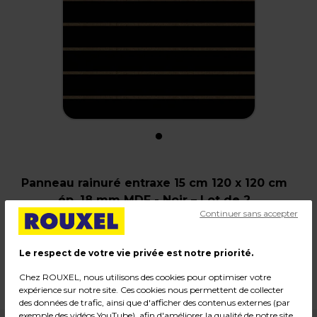
Panneau rainuré entraxe 15 cm 120 x 120 cm
ép. 18 mm MDF - Noir – Lot de 2
Continuer sans accepter
Code :
217163
Couleur : Noir
Le respect de votre vie privée est notre priorité.
Dimensions : 120 x 120 cm, ép. 18 mm
Chez ROUXEL, nous utilisons des cookies pour optimiser votre
Poids : 37,00 kg
expérience sur notre site. Ces cookies nous permettent de collecter
des données de trafic, ainsi que d'afficher des contenus externes (par
exemple des vidéos YouTube), afin d'améliorer la qualité de notre site.