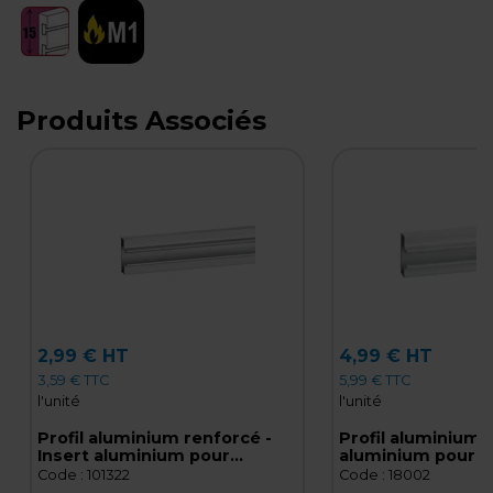
Produits Associés
2,99 € HT
4,99 € HT
3,59 € TTC
5,99 € TTC
l'unité
l'unité
Profil aluminium renforcé -
Profil aluminium -
Insert aluminium pour
aluminium pour 
panneau rainuré L 120 cm gris
rainuré L 120 cm 
Code :
101322
Code :
18002
finition brut