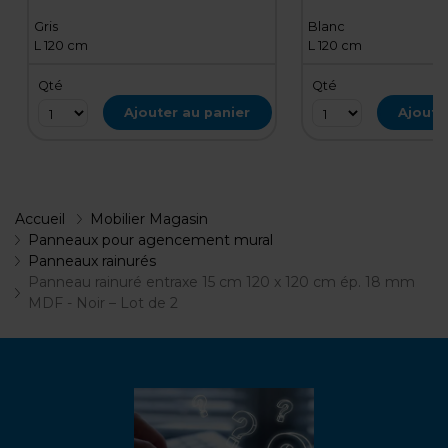
Gris
Blanc
L 120 cm
L 120 cm
Qté
Qté
Ajouter au panier
Ajoute
Accueil
Mobilier Magasin
Panneaux pour agencement mural
Panneaux rainurés
Panneau rainuré entraxe 15 cm 120 x 120 cm ép. 18 mm
MDF - Noir – Lot de 2