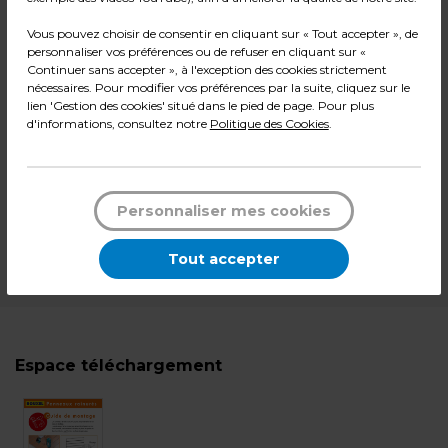
59,99
€ HT
Vous pouvez choisir de consentir en cliquant sur « Tout accepter », de
+ éco-mobilier
7,03
€
personnaliser vos préférences ou de refuser en cliquant sur «
Continuer sans accepter », à l'exception des cookies strictement
nécessaires. Pour modifier vos préférences par la suite, cliquez sur le
80,42
€ TTC*
lien 'Gestion des cookies' situé dans le pied de page. Pour plus
d'informations, consultez notre
Politique des Cookies
.
Pqt de 2
-
+
Quantité
Personnaliser mes cookies
Ajouter au panier
Tout accepter
*Des frais de livraison et d'emballage peuvent s'ajouter.
Espace téléchargement