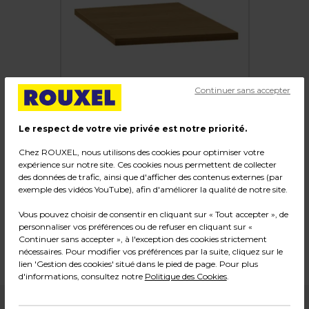
Continuer sans accepter
Le respect de votre vie privée est notre priorité.
Chez ROUXEL, nous utilisons des cookies pour optimiser votre
expérience sur notre site. Ces cookies nous permettent de collecter
des données de trafic, ainsi que d'afficher des contenus externes (par
Option top pour caisson mobile
exemple des vidéos YouTube), afin d'améliorer la qualité de notre site.
Code :
20338
Vous pouvez choisir de consentir en cliquant sur « Tout accepter », de
personnaliser vos préférences ou de refuser en cliquant sur «
Couleur : Chêne
Continuer sans accepter », à l'exception des cookies strictement
Dimensions : L 42 x P 57 x H 2 cm
nécessaires. Pour modifier vos préférences par la suite, cliquez sur le
Poids : 1,63 kg
lien 'Gestion des cookies' situé dans le pied de page. Pour plus
d'informations, consultez notre
Politique des Cookies
.