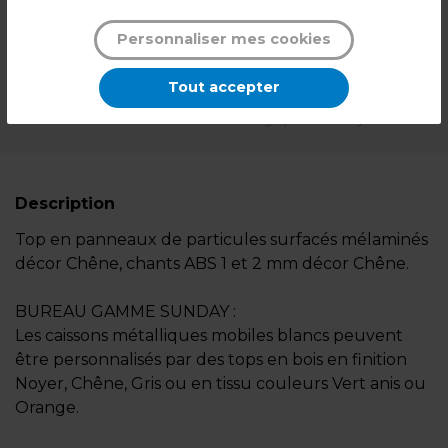
DISPONIBLE SUR COMMANDE
NOUS CONSULTER
Personnaliser mes cookies
Sur commande
Tout accepter
*Des frais de livraison et d'emballage peuvent s'ajouter.
Description
Top en panneaux de particules surfacés mélaminés
décor Chêne, chants ABS 1 et 2 mm décor Chêne.
BUREAU GAMME SUNDAY :
Les caissons métalliques mobiles blancs peuvent
être personnalisés par des tops en bois en finition
Noyer, Chêne, Gris ou en tissu couleurs Vert anis ou
Orange.