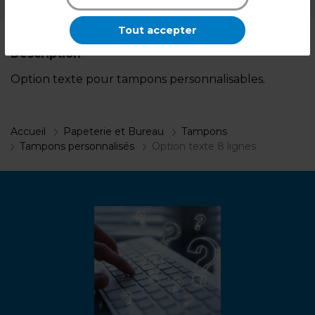
Tout accepter
Description
Option texte pour tampons personnalisables.
Accueil
Papeterie et Bureau
Tampons
Tampons personnalisés
Option texte 8 lignes