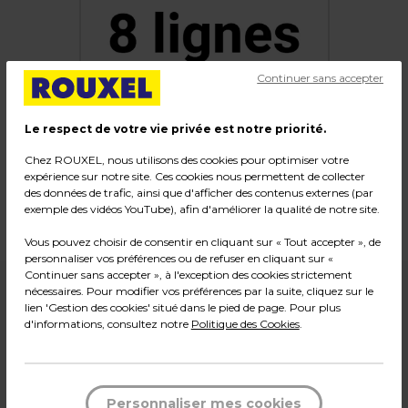
Continuer sans accepter
Le respect de votre vie privée est notre priorité.
Chez ROUXEL, nous utilisons des cookies pour optimiser votre
Option texte 8 lignes
expérience sur notre site. Ces cookies nous permettent de collecter
des données de trafic, ainsi que d'afficher des contenus externes (par
exemple des vidéos YouTube), afin d'améliorer la qualité de notre site.
Code :
22084
Vous pouvez choisir de consentir en cliquant sur « Tout accepter », de
personnaliser vos préférences ou de refuser en cliquant sur «
Continuer sans accepter », à l'exception des cookies strictement
nécessaires. Pour modifier vos préférences par la suite, cliquez sur le
DISPONIBLE SUR COMMANDE
lien 'Gestion des cookies' situé dans le pied de page. Pour plus
NOUS CONSULTER
d'informations, consultez notre
Politique des Cookies
.
Sur commande
*Des frais de livraison et d'emballage peuvent s'ajouter.
Personnaliser mes cookies