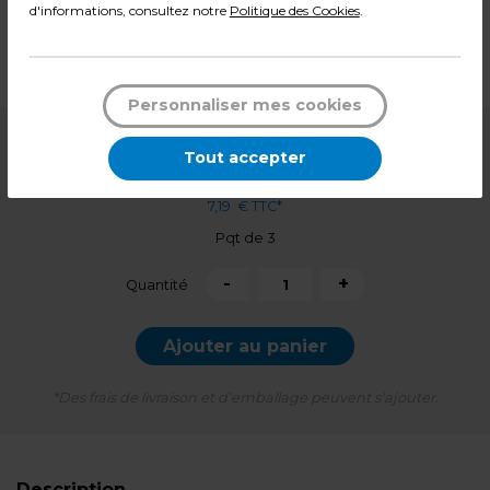
d'informations, consultez notre
Politique des Cookies
.
Matière : Corps alu
Dimensions : Trait de 1,5 à 3 mm
Poids : 0,05 kg
Personnaliser mes cookies
5,99
€ HT
Tout accepter
7,19
€ TTC*
Pqt de 3
-
+
Quantité
Ajouter au panier
*Des frais de livraison et d'emballage peuvent s'ajouter.
Description