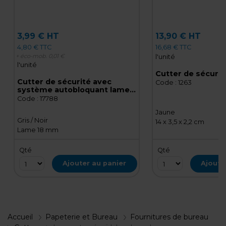
3,99 € HT
13,90 € HT
4,80 € TTC
16,68 € TTC
+ éco-mob.
0,01 €
l'unité
l'unité
Cutter de sécuri
Cutter de sécurité avec
Code :
1263
système autobloquant lame
18 mm métal / caoutchouc
Code :
17788
Jaune
Gris / Noir
14 x 3,5 x 2,2 cm
Lame 18 mm
Qté
Qté
Ajouter au panier
Ajoute
Accueil
Papeterie et Bureau
Fournitures de bureau